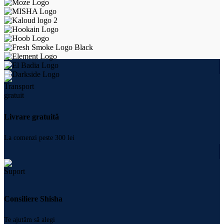
Livrare gratuită
La comenzi peste 300 lei
Consiliere Shisha
Te ajutăm să alegi