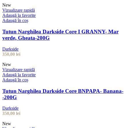
New
Vizualizare rapidă
Adaugă la favorite
Adaugă în coș
Tutun Narghilea Darkside Core I GRANNY- Mar
verde, Gheata-200G
Darkside
350,00
lei
New
Vizualizare rapidă
Adaugă la favorite
Adaugă în coș
Tutun Narghilea Darkside Core BNPAPA- Banana-
-200G
Darkside
350,00
lei
New