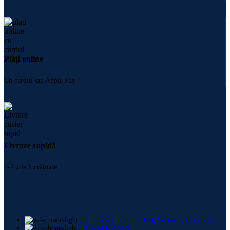
Plăți online
Cu cardul sau Apple Pay
Livrare rapidă
1-2 zile lucrătoare
Str. Frederic Chopin 30B, Sector 2, București
+4 0724 664 885