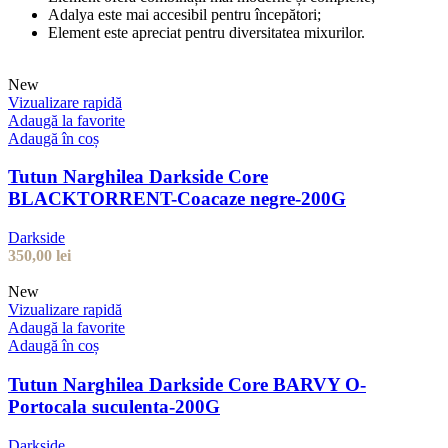
Adalya este mai accesibil pentru începători;
Element este apreciat pentru diversitatea mixurilor.
New
Vizualizare rapidă
Adaugă la favorite
Adaugă în coș
Tutun Narghilea Darkside Core
BLACKTORRENT-Coacaze negre-200G
Darkside
350,00
lei
New
Vizualizare rapidă
Adaugă la favorite
Adaugă în coș
Tutun Narghilea Darkside Core BARVY O-
Portocala suculenta-200G
Darkside