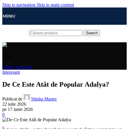
Skip to navigation
Skip to main content
MENIU
Search
Blog
Home
/
Interesant
Interesant
De Ce Este Atât de Popular Adalya?
Publicat de
Shisha Master
22 iulie 2026
pe 17 iunie 2026
0