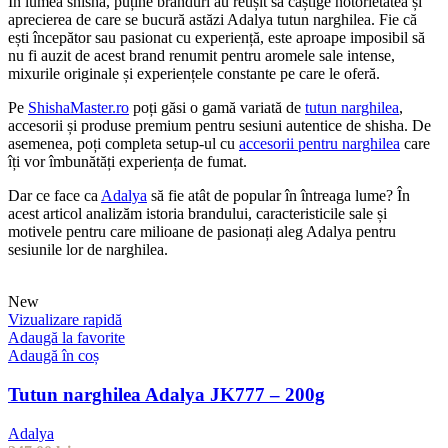
În lumea shisha, puține branduri au reușit să câștige notorietatea și
aprecierea de care se bucură astăzi Adalya tutun narghilea. Fie că
ești începător sau pasionat cu experiență, este aproape imposibil să
nu fi auzit de acest brand renumit pentru aromele sale intense,
mixurile originale și experiențele constante pe care le oferă.
Pe
ShishaMaster.ro
poți găsi o gamă variată de
tutun narghilea
,
accesorii și produse premium pentru sesiuni autentice de shisha. De
asemenea, poți completa setup-ul cu
accesorii pentru narghilea
care
îți vor îmbunătăți experiența de fumat.
Dar ce face ca
Adalya
să fie atât de popular în întreaga lume? În
acest articol analizăm istoria brandului, caracteristicile sale și
motivele pentru care milioane de pasionați aleg Adalya pentru
sesiunile lor de narghilea.
New
Vizualizare rapidă
Adaugă la favorite
Adaugă în coș
Tutun narghilea Adalya JK777 – 200g
Adalya