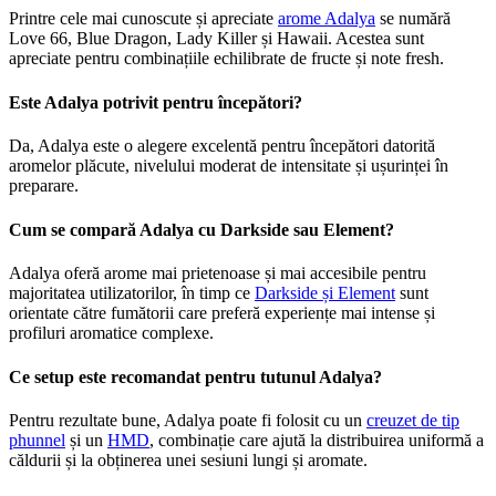
Printre cele mai cunoscute și apreciate
arome Adalya
se numără
Love 66, Blue Dragon, Lady Killer și Hawaii. Acestea sunt
apreciate pentru combinațiile echilibrate de fructe și note fresh.
Este Adalya potrivit pentru începători?
Da, Adalya este o alegere excelentă pentru începători datorită
aromelor plăcute, nivelului moderat de intensitate și ușurinței în
preparare.
Cum se compară Adalya cu Darkside sau Element?
Adalya oferă arome mai prietenoase și mai accesibile pentru
majoritatea utilizatorilor, în timp ce
Darkside și Element
sunt
orientate către fumătorii care preferă experiențe mai intense și
profiluri aromatice complexe.
Ce setup este recomandat pentru tutunul Adalya?
Pentru rezultate bune, Adalya poate fi folosit cu un
creuzet de tip
phunnel
și un
HMD
, combinație care ajută la distribuirea uniformă a
căldurii și la obținerea unei sesiuni lungi și aromate.