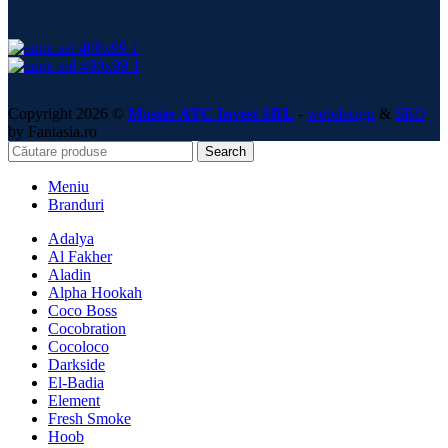
Copyright 2026 ©
Master ATC Invest SRL
-
webdesign
&
SEO
by Fantasia.ro
Search
Meniu
Branduri
Adalya
Al Fakher
Aladin
Alpha Hookah
Coco Boss
Cocobration
Cocoloco
Darkside
El-Badia
Element
Fresh Smoke
Hoob