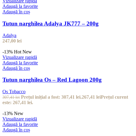
Vizualizare rapidă
Adaugă la favorite
Adaugă în coș
Tutun narghilea Adalya JK777 – 200g
Adalya
247,00
lei
-13%
Hot
New
Vizualizare rapidă
Adaugă la favorite
Adaugă în coș
Tutun narghilea Os – Red Lagoon 200g
Os Tobacco
Prețul inițial a fost: 307,41 lei.
267,41
lei
Prețul curent
307,41
lei
este: 267,41 lei.
-13%
New
Vizualizare rapidă
Adaugă la favorite
Adaugă în coș