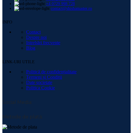
+4 0729 998 728
contact@shishamaster.ro
INFO
Contact
Despre noi
Intrebări frecvente
Blog
LINK-URI UTILE
Politică de confidențialitate
Termeni și Condiții
Date societate
Politica Cookie
Social Media:
Metode de plată: