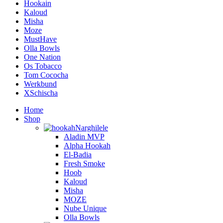
Hookain
Kaloud
Misha
Moze
MustHave
Olla Bowls
One Nation
Os Tobacco
Tom Cococha
Werkbund
XSchischa
Home
Shop
Narghilele
Aladin MVP
Alpha Hookah
El-Badia
Fresh Smoke
Hoob
Kaloud
Misha
MOZE
Nube Unique
Olla Bowls