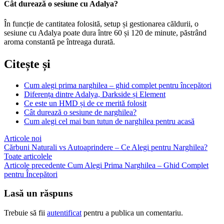
Cât durează o sesiune cu Adalya?
În funcție de cantitatea folosită, setup și gestionarea căldurii, o
sesiune cu Adalya poate dura între 60 și 120 de minute, păstrând
aroma constantă pe întreaga durată.
Citește și
Cum alegi prima narghilea – ghid complet pentru începători
Diferența dintre Adalya, Darkside și Element
Ce este un HMD și de ce merită folosit
Cât durează o sesiune de narghilea?
Cum alegi cel mai bun tutun de narghilea pentru acasă
Articole noi
Cărbuni Naturali vs Autoaprindere – Ce Alegi pentru Narghilea?
Toate articolele
Articole precedente
Cum Alegi Prima Narghilea – Ghid Complet
pentru Începători
Lasă un răspuns
Trebuie să fii
autentificat
pentru a publica un comentariu.