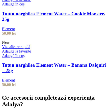
Adaugă în coș
Tutun narghilea Element Water – Cookie Monster-
25g
Element
50,00
lei
New
Vizualizare rapidă
Adaugă la favorite
Adaugă în coș
Tutun narghilea Element Water – Banana Daiquiri
– 25g
Element
50,00
lei
Ce accesorii completează experiența
Adalya?