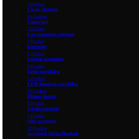
2 Produse
Clește cărbuni
10 Produse
Conectori
7 Produse
Coș transport cărbuni
3 Produse
Furculițe
8 Produse
Furtun narghilea
9 Produse
Genți narghilea
5 Produse
LED iluminat narghilea
10 Produse
Mâner furtun
8 Produse
Tăviță cărbuni
5 Produse
Alte accesorii
13 Produse
Accesorii Alpha Hookah