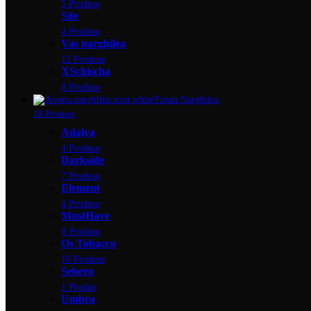
5 Produse
Site
4 Produse
Vas narghilea
12 Produse
XSchischa
8 Produse
Tutun Narghilea
28 Produse
Adalya
4 Produse
Darkside
7 Produse
Element
4 Produse
MustHave
0 Produse
Os Tobacco
10 Produse
Sebero
1 Produs
Umbra