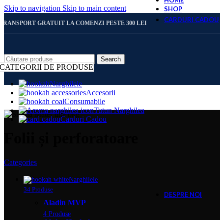
HOME
Skip to navigation
Skip to main content
SHOP
CARDURI CADOU
TRANSPORT GRATUIT LA COMENZI PESTE 300 LEI
CARD 
Search
CATEGORII DE PRODUSE
Narghilele
Accesorii
CARD 
Consumabile
Tutun Narghilea
Carduri Cadou
CARD 
Folii și perforatoare
Categories
CARD 
Narghilele
34 Produse
DESPRE NOI
Aladin MVP
4 Produse