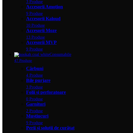
3 Produse
Accesorii Amotion
9 Produse
Accesorii Kaloud
10 Produse
Accesorii Moze
13 Produse
Accesorii MVP
9 Produse
Consumabile
47 Produse
Cărbuni
4 Produse
Bile purjare
3 Produse
Folii și perforatoare
0 Produse
Garnituri
2 Produse
Muștiucuri
9 Produse
Perii și soluții de curățat