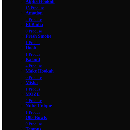
Alpha Hookah
15 Produse
Amotion
2 Produse
El-Badia
0 Produse
Fresh Smoke
1 Produs
Hoob
1 Produs
Kaloud
4 Produse
Make Hookah
0 Produse
Misha
1 Produs
MOZE
2 Produse
Nube Unique
1 Produs
Olla Bowls
0 Produse
Tempus