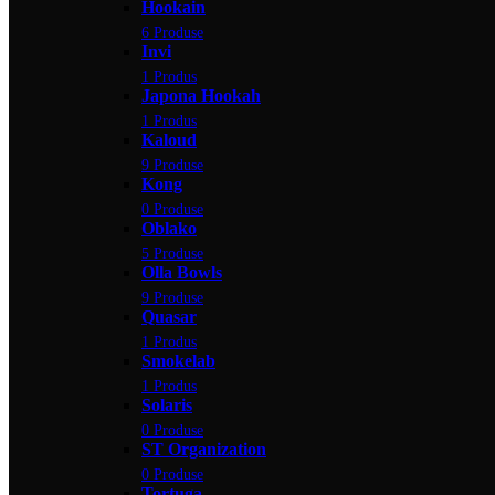
Hookain
6 Produse
Invi
1 Produs
Japona Hookah
1 Produs
Kaloud
9 Produse
Kong
0 Produse
Oblako
5 Produse
Olla Bowls
9 Produse
Quasar
1 Produs
Smokelab
1 Produs
Solaris
0 Produse
ST Organization
0 Produse
Tortuga