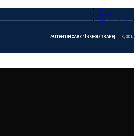
BLOG
CONTACT
ÎNTREBĂRI FRECVENT
AUTENTIFICARE / ÎNREGISTRARE
0,00
LE