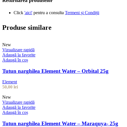
Returnarea produselor
Click
'aici'
pentru a consulta
Termeni și Condiții
Produse similare
New
Vizualizare rapidă
Adaugă la favorite
Adaugă în coș
Tutun narghilea Element Water – Orbital 25g
Element
50,00
lei
New
Vizualizare rapidă
Adaugă la favorite
Adaugă în coș
Tutun narghilea Element Water – Maraquya- 25g