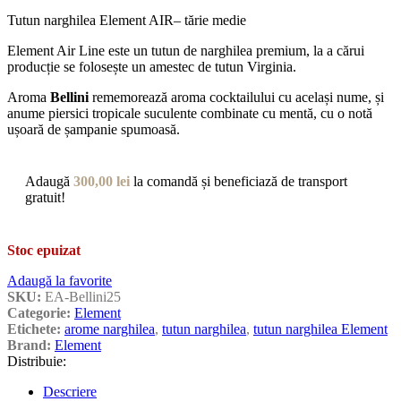
Tutun narghilea Element AIR– tărie medie
Element Air Line este un tutun de narghilea premium, la a cărui
producție se folosește un amestec de tutun Virginia.
Aroma
Bellini
rememorează aroma cocktailului cu același nume, și
anume piersici tropicale suculente combinate cu mentă, cu o notă
ușoară de șampanie spumoasă.
Adaugă
300,00
lei
la comandă și beneficiază de transport
gratuit!
Stoc epuizat
Adaugă la favorite
SKU:
EA-Bellini25
Categorie:
Element
Etichete:
arome narghilea
,
tutun narghilea
,
tutun narghilea Element
Brand:
Element
Distribuie:
Descriere