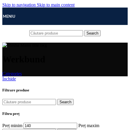
Skip to navigation
Skip to main content
MENIU
Search
Werkbund
Categories
Închide
Filtrare produse
Search
Filtru preț
Preț minim
Preț maxim