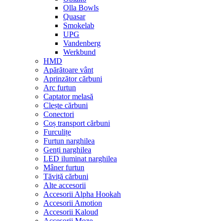
Olla Bowls
Quasar
Smokelab
UPG
Vandenberg
Werkbund
HMD
Apărătoare vânt
Aprinzător cărbuni
Arc furtun
Captator melasă
Clește cărbuni
Conectori
Coș transport cărbuni
Furculițe
Furtun narghilea
Genți narghilea
LED iluminat narghilea
Mâner furtun
Tăviță cărbuni
Alte accesorii
Accesorii Alpha Hookah
Accesorii Amotion
Accesorii Kaloud
Accesorii Moze