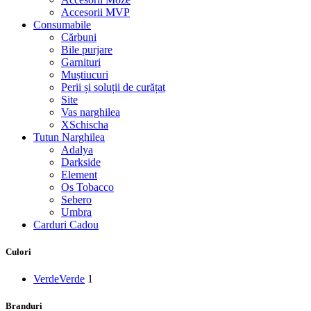
Accesorii MVP
Consumabile
Cărbuni
Bile purjare
Garnituri
Muștiucuri
Perii și soluții de curățat
Site
Vas narghilea
XSchischa
Tutun Narghilea
Adalya
Darkside
Element
Os Tobacco
Sebero
Umbra
Carduri Cadou
Culori
Verde
Verde
1
Branduri