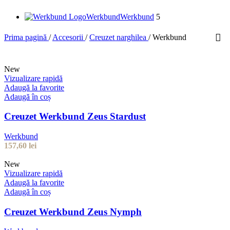
Werkbund
Werkbund
5
Prima pagină
/
Accesorii
/
Creuzet narghilea
/
Werkbund
New
Vizualizare rapidă
Adaugă la favorite
Adaugă în coș
Creuzet Werkbund Zeus Stardust
Werkbund
157,60
lei
New
Vizualizare rapidă
Adaugă la favorite
Adaugă în coș
Creuzet Werkbund Zeus Nymph