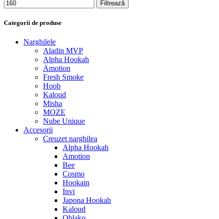
Filtrează
Categorii de produse
Narghilele
Aladin MVP
Alpha Hookah
Amotion
Fresh Smoke
Hoob
Kaloud
Misha
MOZE
Nube Unique
Accesorii
Creuzet narghilea
Alpha Hookah
Amotion
Bee
Cosmo
Hookain
Invi
Japona Hookah
Kaloud
Oblako