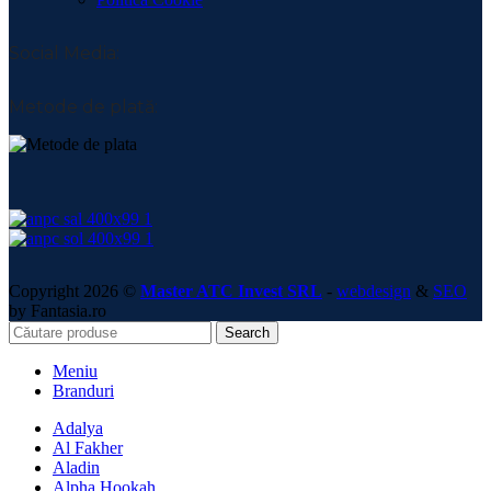
Social Media:
Metode de plată:
Copyright 2026 ©
Master ATC Invest SRL
-
webdesign
&
SEO
by Fantasia.ro
Search
Meniu
Branduri
Adalya
Al Fakher
Aladin
Alpha Hookah