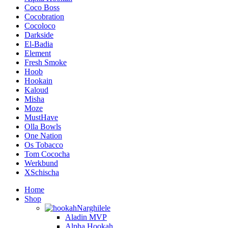
Coco Boss
Cocobration
Cocoloco
Darkside
El-Badia
Element
Fresh Smoke
Hoob
Hookain
Kaloud
Misha
Moze
MustHave
Olla Bowls
One Nation
Os Tobacco
Tom Cococha
Werkbund
XSchischa
Home
Shop
Narghilele
Aladin MVP
Alpha Hookah