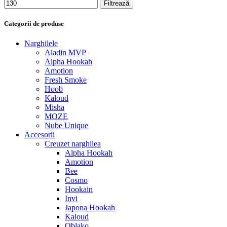
Filtrează
Categorii de produse
Narghilele
Aladin MVP
Alpha Hookah
Amotion
Fresh Smoke
Hoob
Kaloud
Misha
MOZE
Nube Unique
Accesorii
Creuzet narghilea
Alpha Hookah
Amotion
Bee
Cosmo
Hookain
Invi
Japona Hookah
Kaloud
Oblako