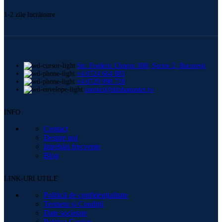
1-2 zile lucrătoare
Str. Frederic Chopin 30B, Sector 2, București
+4 0724 664 885
+4 0729 998 728
contact@shishamaster.ro
INFO
Contact
Despre noi
Intrebări frecvente
Blog
LINK-URI UTILE
Politică de confidențialitate
Termeni și Condiții
Date societate
Politica Cookie