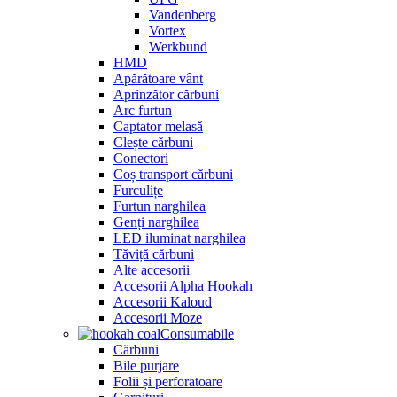
Vandenberg
Vortex
Werkbund
HMD
Apărătoare vânt
Aprinzător cărbuni
Arc furtun
Captator melasă
Clește cărbuni
Conectori
Coș transport cărbuni
Furculițe
Furtun narghilea
Genți narghilea
LED iluminat narghilea
Tăviță cărbuni
Alte accesorii
Accesorii Alpha Hookah
Accesorii Kaloud
Accesorii Moze
Consumabile
Cărbuni
Bile purjare
Folii și perforatoare