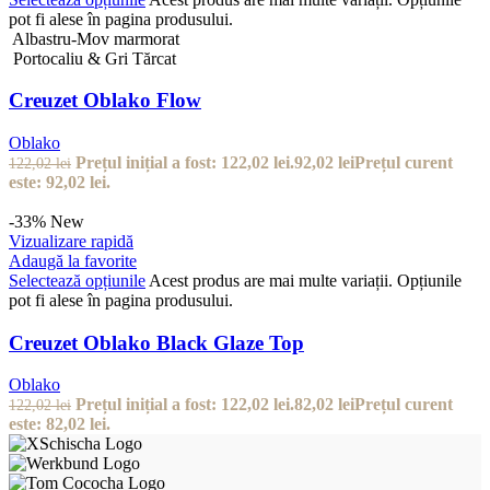
pot fi alese în pagina produsului.
Albastru-Mov marmorat
Portocaliu & Gri Tărcat
Creuzet Oblako Flow
Oblako
Prețul inițial a fost: 122,02 lei.
92,02
lei
Prețul curent
122,02
lei
este: 92,02 lei.
-33%
New
Vizualizare rapidă
Adaugă la favorite
Selectează opțiunile
Acest produs are mai multe variații. Opțiunile
pot fi alese în pagina produsului.
Creuzet Oblako Black Glaze Top
Oblako
Prețul inițial a fost: 122,02 lei.
82,02
lei
Prețul curent
122,02
lei
este: 82,02 lei.