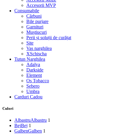
Accesorii MVP
Consumabile
Cărbuni
Bile purjare
Garnituri
Muștiucuri
Perii și soluții de curățat
Site
Vas narghilea
XSchischa
Tutun Narghilea
Adalya
Darkside
Element
Os Tobacco
Sebero
Umbra
Carduri Cadou
Culori
Albastru
Albastru
1
Bej
Bej
1
Galben
Galben
1