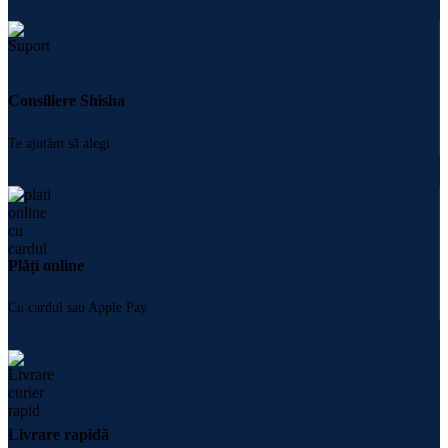
Consiliere Shisha
Te ajutăm să alegi
Plăți online
Cu cardul sau Apple Pay
Livrare rapidă