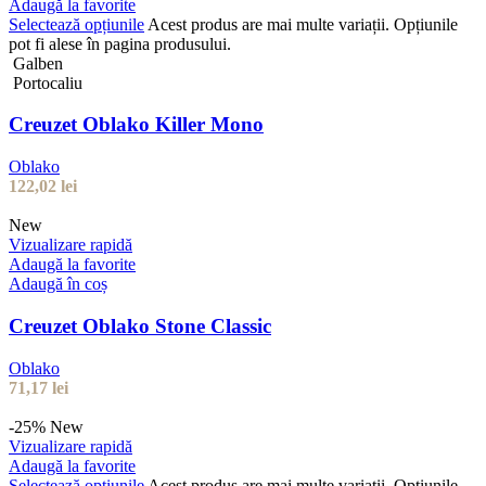
Adaugă la favorite
Selectează opțiunile
Acest produs are mai multe variații. Opțiunile
pot fi alese în pagina produsului.
Galben
Portocaliu
Creuzet Oblako Killer Mono
Oblako
122,02
lei
New
Vizualizare rapidă
Adaugă la favorite
Adaugă în coș
Creuzet Oblako Stone Classic
Oblako
71,17
lei
-25%
New
Vizualizare rapidă
Adaugă la favorite
Selectează opțiunile
Acest produs are mai multe variații. Opțiunile