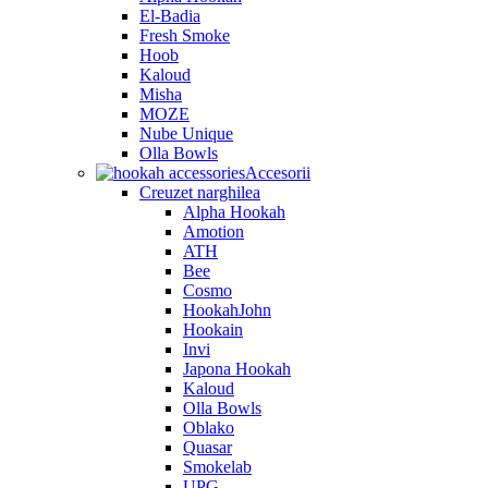
El-Badia
Fresh Smoke
Hoob
Kaloud
Misha
MOZE
Nube Unique
Olla Bowls
Accesorii
Creuzet narghilea
Alpha Hookah
Amotion
ATH
Bee
Cosmo
HookahJohn
Hookain
Invi
Japona Hookah
Kaloud
Olla Bowls
Oblako
Quasar
Smokelab
UPG