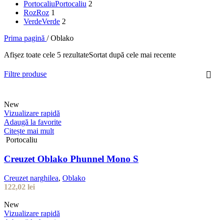
Portocaliu
Portocaliu
2
Roz
Roz
1
Verde
Verde
2
Prima pagină
/
Oblako
Afișez toate cele 5 rezultate
Sortat după cele mai recente
Filtre produse
New
Vizualizare rapidă
Adaugă la favorite
Citește mai mult
Portocaliu
Creuzet Oblako Phunnel Mono S
Creuzet narghilea
,
Oblako
122,02
lei
New
Vizualizare rapidă