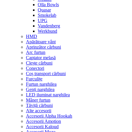
Olla Bowls
Quasar
Smokelab
UPG
Vandenberg
Werkbund
HMD
Apărătoare vânt
Aprinzător cărbuni
Arc furtun
Captator melasă
Clește cărbuni
Conectori
Coș transport cărbuni
Furculițe
Furtun narghilea
Genți narghilea
LED iluminat narghilea
Mâner furtun
Tăviță cărbuni
Alte accesorii
Accesorii Alpha Hookah
Accesorii Amotion
Accesorii Kaloud
Accesorii Moze