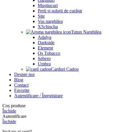
Garnituri
Muștiucuri
Perii și soluții de curățat
Site
Vas narghilea
XSchischa
Tutun Narghilea
Adalya
Darkside
Element
Os Tobacco
Sebero
Umbra
Carduri Cadou
Despre noi
Blog
Contact
Favorite
Autentificare / Înregistrare
Coș produse
Închide
Autentificare
Închide
Incă nu ai cont?