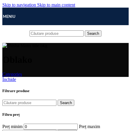
Skip to navigation
Skip to main content
MENIU
Search
Oblako
Categories
Închide
Filtrare produse
Search
Filtru preț
Preț minim
Preț maxim