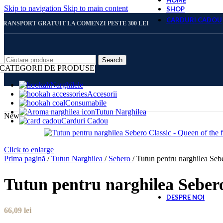
HOME
Skip to navigation
Skip to main content
SHOP
CARDURI CADOU
TRANSPORT GRATUIT LA COMENZI PESTE 300 LEI
CARD 
Search
CATEGORII DE PRODUSE
Narghilele
Accesorii
CARD 
Consumabile
Tutun Narghilea
New
Carduri Cadou
CARD 
Click to enlarge
Prima pagină
/
Tutun Narghilea
/
Sebero
/
Tutun pentru narghilea Sebe
CARD 
Tutun pentru narghilea Sebero 
DESPRE NOI
66,09
lei