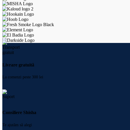
Livrare gratuită
La comenzi peste 300 lei
Consiliere Shisha
Te ajutăm să alegi