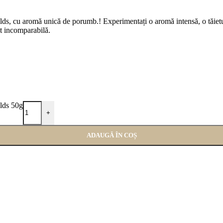
elds, cu aromă unică de porumb.! Experimentați o aromă intensă, o tăiet
at incomparabilă.
elds 50g
+
ADAUGĂ ÎN COȘ