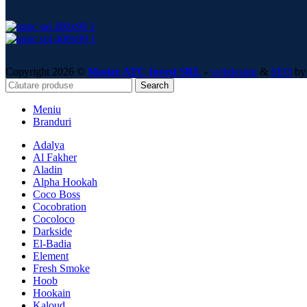
Copyright 2026 ©
Master ATC Invest SRL
-
webdesign
&
SEO
by 
Search
Meniu
Branduri
Adalya
Al Fakher
Aladin
Alpha Hookah
Coco Boss
Cocobration
Cocoloco
Darkside
El-Badia
Element
Fresh Smoke
Hoob
Hookain
Kaloud