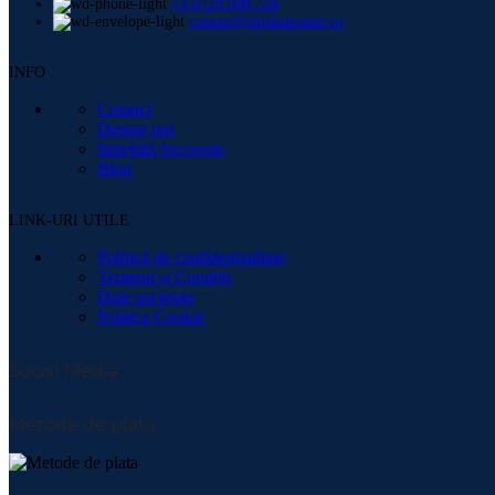
+4 0729 998 728
contact@shishamaster.ro
INFO
Contact
Despre noi
Intrebări frecvente
Blog
LINK-URI UTILE
Politică de confidențialitate
Termeni și Condiții
Date societate
Politica Cookie
Social Media:
Metode de plată: