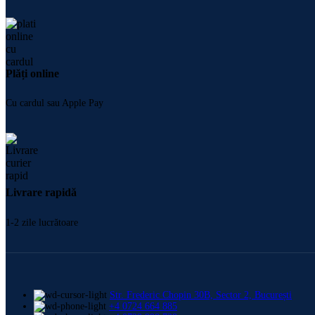
Plăți online
Cu cardul sau Apple Pay
Livrare rapidă
1-2 zile lucrătoare
Str. Frederic Chopin 30B, Sector 2, București
+4 0724 664 885