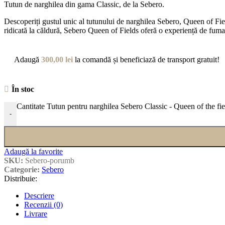
Tutun de narghilea din gama Classic, de la Sebero.
Descoperiți gustul unic al tutunului de narghilea Sebero, Queen of Fi
ridicată la căldură, Sebero Queen of Fields oferă o experiență de fum
Adaugă
300,00
lei
la comandă și beneficiază de transport gratuit!
În stoc
Cantitate Tutun pentru narghilea Sebero Classic - Queen of the fi
-
Adaugă la favorite
SKU:
Sebero-porumb
Categorie:
Sebero
Distribuie:
Descriere
Recenzii (0)
Livrare