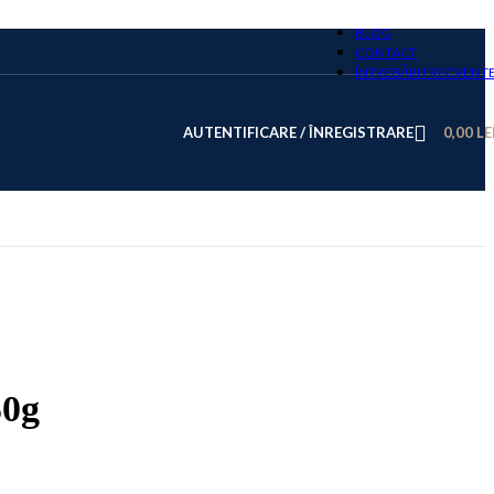
BLOG
CONTACT
ÎNTREBĂRI FRECVENT
AUTENTIFICARE / ÎNREGISTRARE
0,00
LE
50g