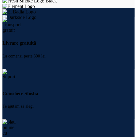
Livrare gratuită
La comenzi peste 300 lei
Consiliere Shisha
Te ajutăm să alegi