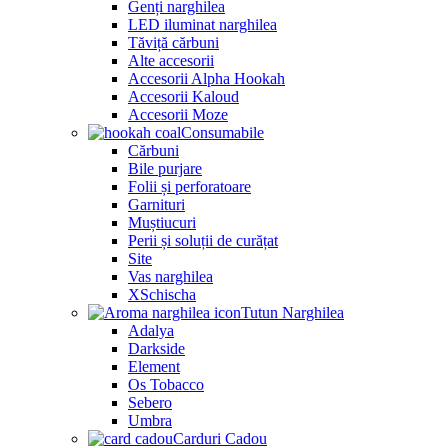
Genți narghilea
LED iluminat narghilea
Tăviță cărbuni
Alte accesorii
Accesorii Alpha Hookah
Accesorii Kaloud
Accesorii Moze
Consumabile
Cărbuni
Bile purjare
Folii și perforatoare
Garnituri
Muștiucuri
Perii și soluții de curățat
Site
Vas narghilea
XSchischa
Tutun Narghilea
Adalya
Darkside
Element
Os Tobacco
Sebero
Umbra
Carduri Cadou