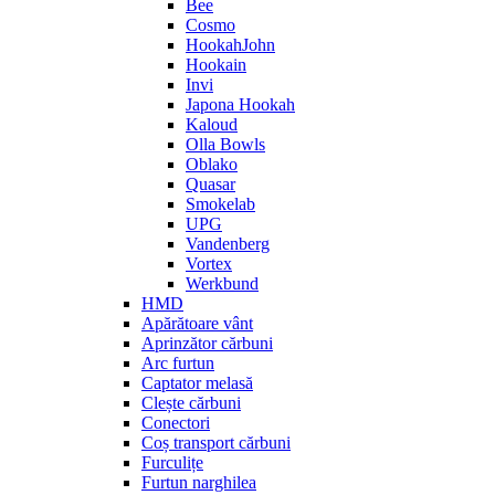
Bee
Cosmo
HookahJohn
Hookain
Invi
Japona Hookah
Kaloud
Olla Bowls
Oblako
Quasar
Smokelab
UPG
Vandenberg
Vortex
Werkbund
HMD
Apărătoare vânt
Aprinzător cărbuni
Arc furtun
Captator melasă
Clește cărbuni
Conectori
Coș transport cărbuni
Furculițe
Furtun narghilea