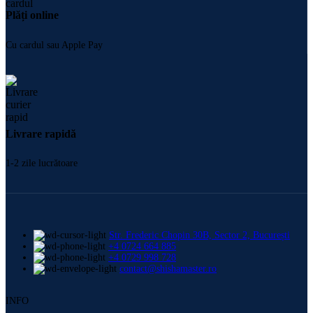
Plăți online
Cu cardul sau Apple Pay
Livrare rapidă
1-2 zile lucrătoare
Str. Frederic Chopin 30B, Sector 2, București
+4 0724 664 885
+4 0729 998 728
contact@shishamaster.ro
INFO