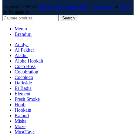
Copyright 2026 ©
Master ATC Invest SRL
-
webdesign
&
SEO
by Fantasia.ro
Search
Meniu
Branduri
Adalya
Al Fakher
Aladin
Alpha Hookah
Coco Boss
Cocobration
Cocoloco
Darkside
El-Badia
Element
Fresh Smoke
Hoob
Hookain
Kaloud
Misha
Moze
MustHave