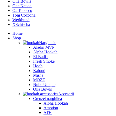
Olla Bowls
One Nation
Os Tobacco
Tom Cococha
Werkbund
XSchischa
Home
Shop
Narghilele
Aladin MVP
Alpha Hookah
El-Badia
Fresh Smoke
Hoob
Kaloud
Misha
MOZE
Nube Unique
Olla Bowls
Accesorii
Creuzet narghilea
Alpha Hookah
Amotion
ATH