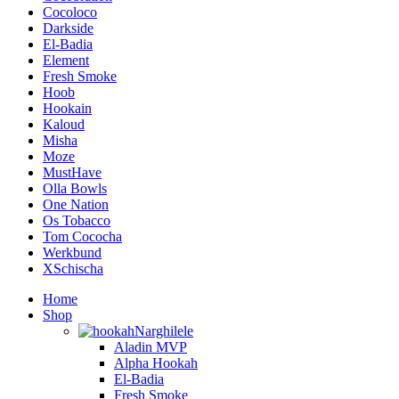
Cocoloco
Darkside
El-Badia
Element
Fresh Smoke
Hoob
Hookain
Kaloud
Misha
Moze
MustHave
Olla Bowls
One Nation
Os Tobacco
Tom Cococha
Werkbund
XSchischa
Home
Shop
Narghilele
Aladin MVP
Alpha Hookah
El-Badia
Fresh Smoke