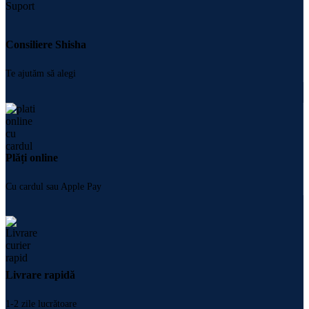
Consiliere Shisha
Te ajutăm să alegi
Plăți online
Cu cardul sau Apple Pay
Livrare rapidă
1-2 zile lucrătoare