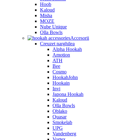
Hoob
Kaloud
Misha
MOZE
Nube Unique
Olla Bowls
Accesorii
Creuzet narghilea
Alpha Hookah
Amotion
ATH
Bee
Cosmo
HookahJohn
Hookain
Invi
Japona Hookah
Kaloud
Olla Bowls
Oblako
Quasar
Smokelab
UPG
Vandenberg
Vortex