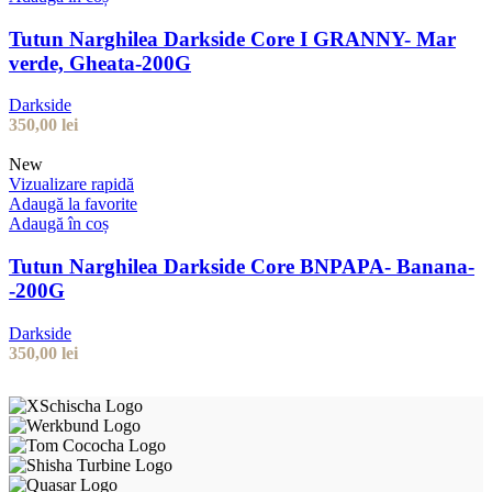
Tutun Narghilea Darkside Core I GRANNY- Mar
verde, Gheata-200G
Darkside
350,00
lei
New
Vizualizare rapidă
Adaugă la favorite
Adaugă în coș
Tutun Narghilea Darkside Core BNPAPA- Banana-
-200G
Darkside
350,00
lei