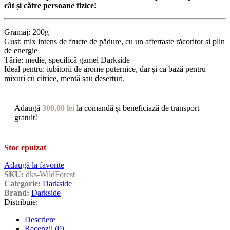
cât și către persoane fizice!
Gramaj: 200g
Gust: mix intens de fructe de pădure, cu un aftertaste răcoritor și plin
de energie
Tărie: medie, specifică gamei Darkside
Ideal pentru: iubitorii de arome puternice, dar și ca bază pentru
mixuri cu citrice, mentă sau deserturi.
Adaugă
300,00
lei
la comandă și beneficiază de transport
gratuit!
Stoc epuizat
Adaugă la favorite
SKU:
dks-WildForest
Categorie:
Darkside
Brand:
Darkside
Distribuie:
Descriere
Recenzii (0)