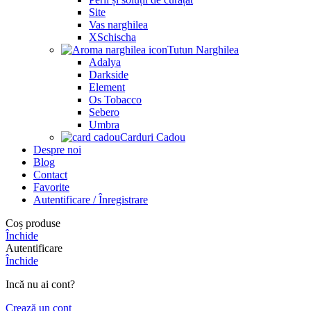
Site
Vas narghilea
XSchischa
Tutun Narghilea
Adalya
Darkside
Element
Os Tobacco
Sebero
Umbra
Carduri Cadou
Despre noi
Blog
Contact
Favorite
Autentificare / Înregistrare
Coș produse
Închide
Autentificare
Închide
Incă nu ai cont?
Crează un cont