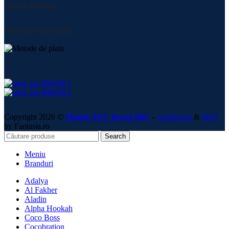
Social Media:
Metode de plată:
Copyright 2026 ©
Master ATC Invest SRL
-
webdesign
&
SEO
by Fantasia.ro
Search
Meniu
Branduri
Adalya
Al Fakher
Aladin
Alpha Hookah
Coco Boss
Cocobration