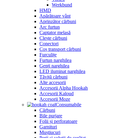
Werkbund
HMD
Apărătoare vânt
Aprinzător cărbuni
Arc furtun
Captator melasă
Clește cărbuni
Conectori
Coș transport cărbuni
Furculițe
Furtun narghilea
Genți narghilea
LED iluminat narghilea
Tăviță cărbuni
Alte accesorii
Accesorii Alpha Hookah
Accesorii Kaloud
Accesorii Moze
Consumabile
Cărbuni
Bile purjare
Folii și perforatoare
Garnituri
Muștiucuri
Perii și soluții de curățat