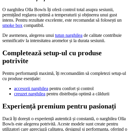
O narghilea Olla Bowls îți oferă control total asupra sesiunii,
permițând reglarea optimă a temperaturii și obținerea unui gust
intens. Pentru rezultate excelente, este recomandat să folosești un
smoke box
compatibil.
De asemenea, alegerea unui
tutun narghilea
de calitate contribuie
semnificativ la intensitatea aromelor și la durata sesiunii.
Completează setup-ul cu produse
potrivite
Pentru performanță maximă, îți recomandăm să completezi setup-ul
cu produse esențiale:
accesorii narghilea
pentru confort și control
creuzet narghilea
pentru distribuția optimă a căldurii
Experiență premium pentru pasionați
Dacă îți dorești o experiență autentică și constantă, o narghilea Olla
Bowls este alegerea potrivită. Aceste modele sunt create pentru
utilizatori care apreciază calitatea, designul și performanța, oferind o