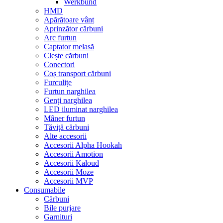
Werkbund
HMD
Apărătoare vânt
Aprinzător cărbuni
Arc furtun
Captator melasă
Clește cărbuni
Conectori
Coș transport cărbuni
Furculițe
Furtun narghilea
Genți narghilea
LED iluminat narghilea
Mâner furtun
Tăviță cărbuni
Alte accesorii
Accesorii Alpha Hookah
Accesorii Amotion
Accesorii Kaloud
Accesorii Moze
Accesorii MVP
Consumabile
Cărbuni
Bile purjare
Garnituri