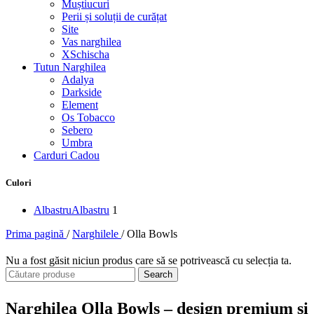
Muștiucuri
Perii și soluții de curățat
Site
Vas narghilea
XSchischa
Tutun Narghilea
Adalya
Darkside
Element
Os Tobacco
Sebero
Umbra
Carduri Cadou
Culori
Albastru
Albastru
1
Prima pagină
/
Narghilele
/
Olla Bowls
Nu a fost găsit niciun produs care să se potrivească cu selecția ta.
Search
Narghilea Olla Bowls – design premium și