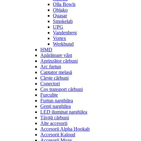
Olla Bowls
Oblako
Quasar
Smokelab
UPG
Vandenberg
Vortex
Werkbund
HMD
Apărătoare vânt
Aprinzător cărbuni
Arc furtun
Captator melasă
Clește cărbuni
Conectori
Coș transport cărbuni
Furculițe
Furtun narghilea
Genți narghilea
LED iluminat narghilea
Tăviță cărbuni
Alte accesorii
Accesorii Alpha Hookah
Accesorii Kaloud
Accesorii Moze