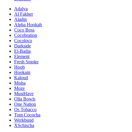
Adalya
Al Fakher
Aladin
Alpha Hookah
Coco Boss
Cocobration
Cocoloco
Darkside
El-Badia
Element
Fresh Smoke
Hoob
Hookain
Kaloud
Misha
Moze
MustHave
Olla Bowls
One Nation
Os Tobacco
Tom Cococha
Werkbund
XSchischa