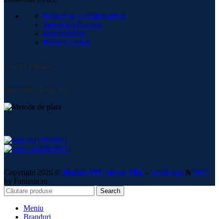
Politică de confidențialitate
Termeni și Condiții
Date societate
Politica Cookie
Social Media:
Metode de plată:
Copyright 2026 ©
Master ATC Invest SRL
-
webdesign
&
SEO
by Fantasia.ro
Search
Meniu
Branduri