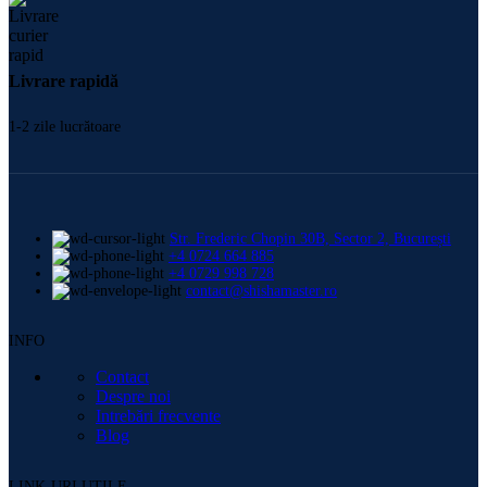
Livrare rapidă
1-2 zile lucrătoare
Str. Frederic Chopin 30B, Sector 2, București
+4 0724 664 885
+4 0729 998 728
contact@shishamaster.ro
INFO
Contact
Despre noi
Intrebări frecvente
Blog
LINK-URI UTILE