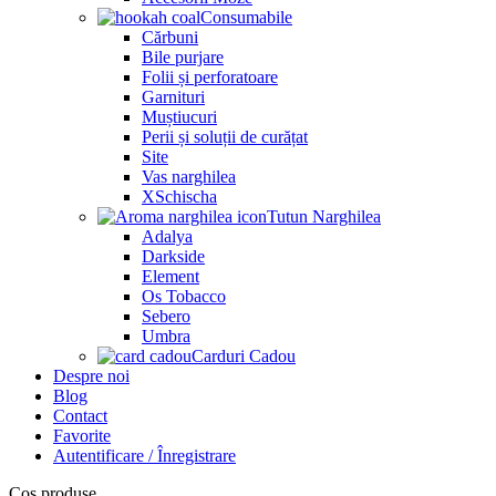
Consumabile
Cărbuni
Bile purjare
Folii și perforatoare
Garnituri
Muștiucuri
Perii și soluții de curățat
Site
Vas narghilea
XSchischa
Tutun Narghilea
Adalya
Darkside
Element
Os Tobacco
Sebero
Umbra
Carduri Cadou
Despre noi
Blog
Contact
Favorite
Autentificare / Înregistrare
Coș produse