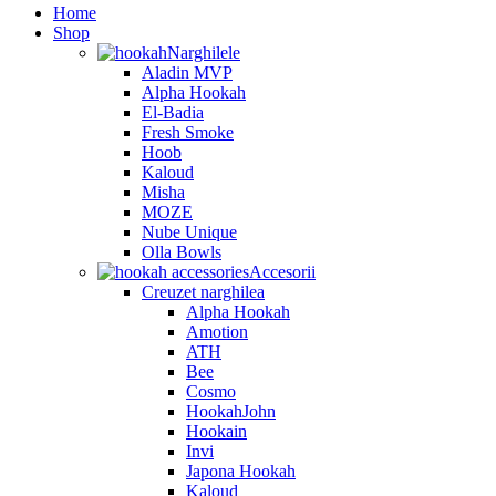
Home
Shop
Narghilele
Aladin MVP
Alpha Hookah
El-Badia
Fresh Smoke
Hoob
Kaloud
Misha
MOZE
Nube Unique
Olla Bowls
Accesorii
Creuzet narghilea
Alpha Hookah
Amotion
ATH
Bee
Cosmo
HookahJohn
Hookain
Invi
Japona Hookah
Kaloud