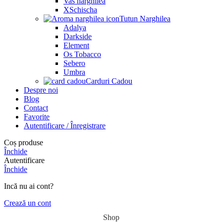
Vas narghilea
XSchischa
Tutun Narghilea
Adalya
Darkside
Element
Os Tobacco
Sebero
Umbra
Carduri Cadou
Despre noi
Blog
Contact
Favorite
Autentificare / Înregistrare
Coș produse
Închide
Autentificare
Închide
Incă nu ai cont?
Crează un cont
Shop