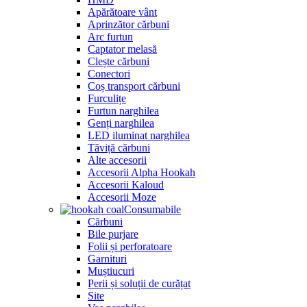
Apărătoare vânt
Aprinzător cărbuni
Arc furtun
Captator melasă
Clește cărbuni
Conectori
Coș transport cărbuni
Furculițe
Furtun narghilea
Genți narghilea
LED iluminat narghilea
Tăviță cărbuni
Alte accesorii
Accesorii Alpha Hookah
Accesorii Kaloud
Accesorii Moze
Consumabile
Cărbuni
Bile purjare
Folii și perforatoare
Garnituri
Muștiucuri
Perii și soluții de curățat
Site