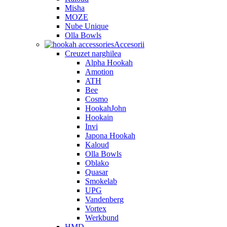
Misha
MOZE
Nube Unique
Olla Bowls
Accesorii
Creuzet narghilea
Alpha Hookah
Amotion
ATH
Bee
Cosmo
HookahJohn
Hookain
Invi
Japona Hookah
Kaloud
Olla Bowls
Oblako
Quasar
Smokelab
UPG
Vandenberg
Vortex
Werkbund
HMD