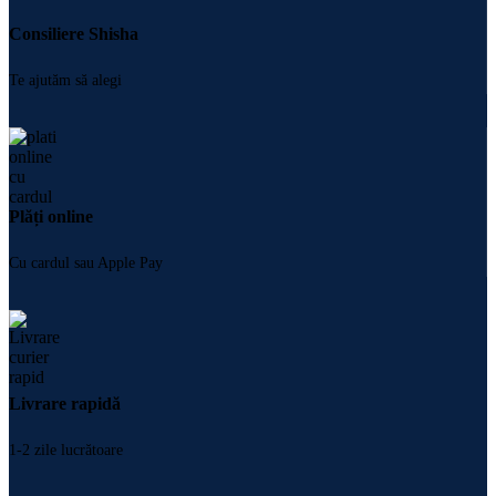
Consiliere Shisha
Te ajutăm să alegi
Plăți online
Cu cardul sau Apple Pay
Livrare rapidă
1-2 zile lucrătoare