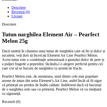
Descriere
Recenzii (0)
Livrare
Descriere
Tutun narghilea Element Air – Pearfect
Melon 25g
Dacă sunteți în căutarea unui tutun de narghilea care să fie și dulce și
suculent, veți dori să încercați Element Air Line Pearfect Melon.
Acest tutun este o combinație armonioasă a gustului dulce de pere și
a pulpei fragede a pepenilor, făcându-l o alegere perfectă pentru cei
care vor să se bucure de narghilea cu aromă de fructe.
Pearfect Melon este, de asemenea, unul dintre cele mai populare
arome de tutun din seria Element’s Air Line, astfel încât să fii sigur
că primești un produs de înaltă calitate. Indiferent dacă vă bucurați
de o narghilea solo sau cu prietenii, Pearfect Melon vă va mulțumi
cu siguranță.
Recenzii (0)