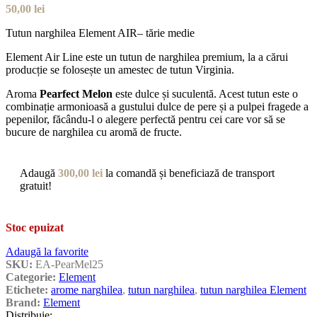
50,00
lei
Tutun narghilea Element AIR– tărie medie
Element Air Line este un tutun de narghilea premium, la a cărui
producție se folosește un amestec de tutun Virginia.
Aroma
Pearfect Melon
este dulce și suculentă. Acest tutun este o
combinație armonioasă a gustului dulce de pere și a pulpei fragede a
pepenilor, făcându-l o alegere perfectă pentru cei care vor să se
bucure de narghilea cu aromă de fructe.
Adaugă
300,00
lei
la comandă și beneficiază de transport
gratuit!
Stoc epuizat
Adaugă la favorite
SKU:
EA-PearMel25
Categorie:
Element
Etichete:
arome narghilea
,
tutun narghilea
,
tutun narghilea Element
Brand:
Element
Distribuie: