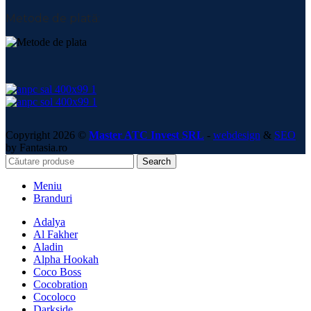
Metode de plată:
Copyright 2026 ©
Master ATC Invest SRL
-
webdesign
&
SEO
by Fantasia.ro
Search
Meniu
Branduri
Adalya
Al Fakher
Aladin
Alpha Hookah
Coco Boss
Cocobration
Cocoloco
Darkside