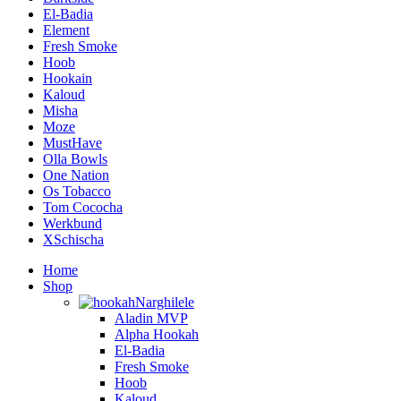
El-Badia
Element
Fresh Smoke
Hoob
Hookain
Kaloud
Misha
Moze
MustHave
Olla Bowls
One Nation
Os Tobacco
Tom Cococha
Werkbund
XSchischa
Home
Shop
Narghilele
Aladin MVP
Alpha Hookah
El-Badia
Fresh Smoke
Hoob
Kaloud