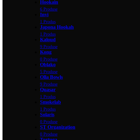
Hookain
6 Produse
Invi
1 Produs
Japona Hookah
1 Produs
Kaloud
9 Produse
Kong
0 Produse
Oblako
5 Produse
Olla Bowls
9 Produse
Quasar
1 Produs
Smokelab
1 Produs
Solaris
0 Produse
ST Organization
0 Produse
Tortuga