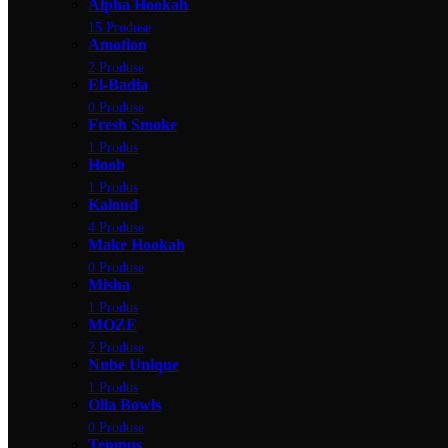
Alpha Hookah
15 Produse
Amotion
2 Produse
El-Badia
0 Produse
Fresh Smoke
1 Produs
Hoob
1 Produs
Kaloud
4 Produse
Make Hookah
0 Produse
Misha
1 Produs
MOZE
2 Produse
Nube Unique
1 Produs
Olla Bowls
0 Produse
Tempus