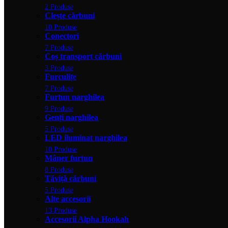
2 Produse
Clește cărbuni
10 Produse
Conectori
7 Produse
Coș transport cărbuni
3 Produse
Furculițe
7 Produse
Furtun narghilea
9 Produse
Genți narghilea
5 Produse
LED iluminat narghilea
10 Produse
Mâner furtun
8 Produse
Tăviță cărbuni
5 Produse
Alte accesorii
13 Produse
Accesorii Alpha Hookah