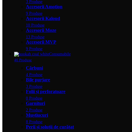
3 Produse
Accesorii Amotion
9 Produse
Accesorii Kaloud
10 Produse
Accesorii Moze
13 Produse
Accesorii MVP
9 Produse
Consumabile
46 Produse
Cărbuni
4 Produse
Bile purjare
3 Produse
Folii și perforatoare
0 Produse
Garnituri
2 Produse
Muștiucuri
8 Produse
Perii și soluții de curățat