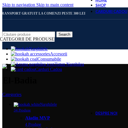
HOME
Skip to navigation
Skip to main content
SHOP
CARDURI CADOU
TRANSPORT GRATUIT LA COMENZI PESTE 300 LEI
CARD 
Search
CATEGORII DE PRODUSE
Narghilele
Accesorii
CARD 
Consumabile
Tutun Narghilea
Carduri Cadou
CARD 
El-Badia
Categories
CARD 
Narghilele
34 Produse
DESPRE NOI
Aladin MVP
4 Produse