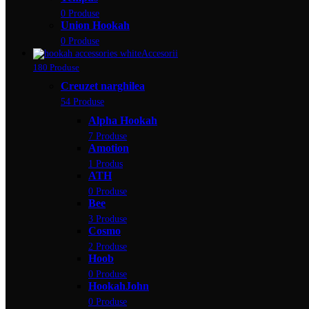
0 Produse
Union Hookah
0 Produse
Accesorii
180 Produse
Creuzet narghilea
54 Produse
Alpha Hookah
7 Produse
Amotion
1 Produs
ATH
0 Produse
Bee
3 Produse
Cosmo
2 Produse
Hoob
0 Produse
HookahJohn
0 Produse