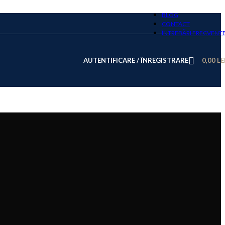
BLOG
CONTACT
ÎNTREBĂRI FRECVENT
AUTENTIFICARE / ÎNREGISTRARE
0,00
LE