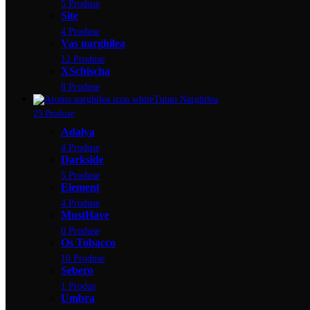
5 Produse
Site
4 Produse
Vas narghilea
12 Produse
XSchischa
8 Produse
Tutun Narghilea
25 Produse
Adalya
4 Produse
Darkside
5 Produse
Element
4 Produse
MustHave
0 Produse
Os Tobacco
10 Produse
Sebero
1 Produs
Umbra