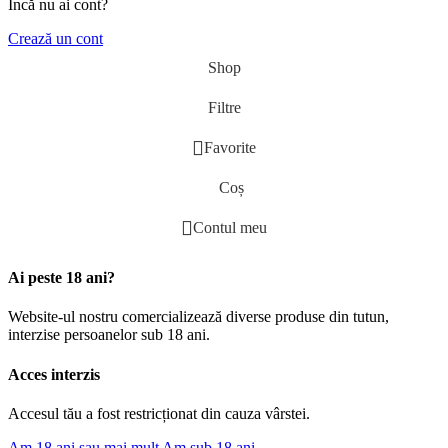
Incă nu ai cont?
Crează un cont
Shop
Filtre
Favorite
Coș
Contul meu
Ai peste 18 ani?
Website-ul nostru comercializează diverse produse din tutun,
interzise persoanelor sub 18 ani.
Acces interzis
Accesul tău a fost restricționat din cauza vârstei.
Am 18 ani sau mai mult
Am sub 18 ani