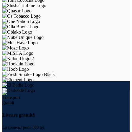
Livrare gratuită
La comenzi peste 300 lei