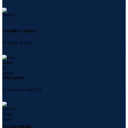
Consiliere Shisha
Te ajutăm să alegi
Plăți online
Cu cardul sau Apple Pay
Livrare rapidă