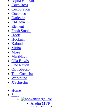
Alpha Hookah
Coco Boss
Cocobration
Cocoloco
Darkside
El-Badia
Element
Fresh Smoke
Hoob
Hookain
Kaloud
Misha
Moze
MustHave
Olla Bowls
One Nation
Os Tobacco
Tom Cococha
Werkbund
XSchischa
Home
Shop
Narghilele
Aladin MVP