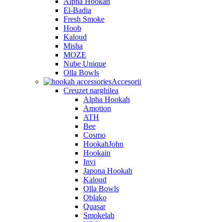
Alpha Hookah
El-Badia
Fresh Smoke
Hoob
Kaloud
Misha
MOZE
Nube Unique
Olla Bowls
Accesorii
Creuzet narghilea
Alpha Hookah
Amotion
ATH
Bee
Cosmo
HookahJohn
Hookain
Invi
Japona Hookah
Kaloud
Olla Bowls
Oblako
Quasar
Smokelab