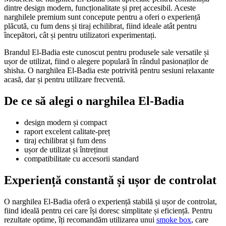
dintre design modern, funcționalitate și preț accesibil. Aceste
narghilele premium sunt concepute pentru a oferi o experiență
plăcută, cu fum dens și tiraj echilibrat, fiind ideale atât pentru
începători, cât și pentru utilizatori experimentați.
Brandul El-Badia este cunoscut pentru produsele sale versatile și
ușor de utilizat, fiind o alegere populară în rândul pasionaților de
shisha. O narghilea El-Badia este potrivită pentru sesiuni relaxante
acasă, dar și pentru utilizare frecventă.
De ce să alegi o narghilea El-Badia
design modern și compact
raport excelent calitate-preț
tiraj echilibrat și fum dens
ușor de utilizat și întreținut
compatibilitate cu accesorii standard
Experiență constantă și ușor de controlat
O narghilea El-Badia oferă o experiență stabilă și ușor de controlat,
fiind ideală pentru cei care își doresc simplitate și eficiență. Pentru
rezultate optime, îți recomandăm utilizarea unui
smoke box
, care