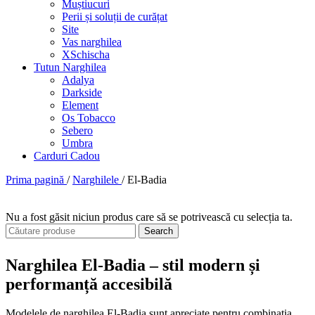
Muștiucuri
Perii și soluții de curățat
Site
Vas narghilea
XSchischa
Tutun Narghilea
Adalya
Darkside
Element
Os Tobacco
Sebero
Umbra
Carduri Cadou
Prima pagină
/
Narghilele
/
El-Badia
Nu a fost găsit niciun produs care să se potrivească cu selecția ta.
Search
Narghilea El-Badia – stil modern și
performanță accesibilă
Modelele de narghilea El-Badia sunt apreciate pentru combinația