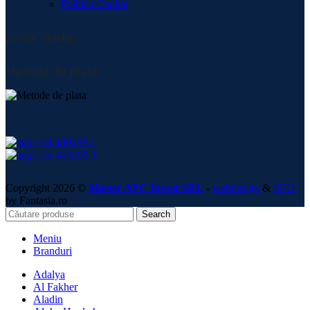
Politica Cookie
Social Media:
Metode de plată:
Copyright 2026 ©
Master ATC Invest SRL
-
webdesign
&
SEO
by Fantasia.ro
Search
Meniu
Branduri
Adalya
Al Fakher
Aladin