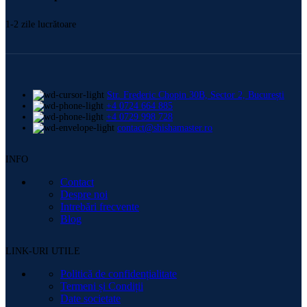
1-2 zile lucrătoare
Str. Frederic Chopin 30B, Sector 2, București
+4 0724 664 885
+4 0729 998 728
contact@shishamaster.ro
INFO
Contact
Despre noi
Intrebări frecvente
Blog
LINK-URI UTILE
Politică de confidențialitate
Termeni și Condiții
Date societate