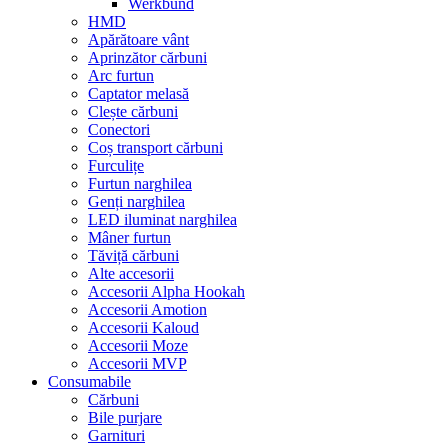
Werkbund
HMD
Apărătoare vânt
Aprinzător cărbuni
Arc furtun
Captator melasă
Clește cărbuni
Conectori
Coș transport cărbuni
Furculițe
Furtun narghilea
Genți narghilea
LED iluminat narghilea
Mâner furtun
Tăviță cărbuni
Alte accesorii
Accesorii Alpha Hookah
Accesorii Amotion
Accesorii Kaloud
Accesorii Moze
Accesorii MVP
Consumabile
Cărbuni
Bile purjare
Garnituri