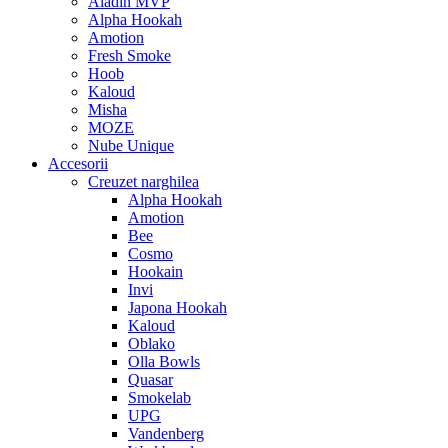
Aladin MVP
Alpha Hookah
Amotion
Fresh Smoke
Hoob
Kaloud
Misha
MOZE
Nube Unique
Accesorii
Creuzet narghilea
Alpha Hookah
Amotion
Bee
Cosmo
Hookain
Invi
Japona Hookah
Kaloud
Oblako
Olla Bowls
Quasar
Smokelab
UPG
Vandenberg