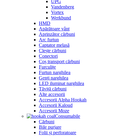
UPG
Vandenberg
Vortex
Werkbund
HMD
Apărătoare vânt
Aprinzător cărbuni
Arc furtun
Captator melasă
Clește cărbuni
Conectori
Coș transport cărbuni
Furculițe
Furtun narghilea
Genți narghilea
LED iluminat narghilea
Tăviță cărbuni
Alte accesorii
Accesorii Alpha Hookah
Accesorii Kaloud
Accesorii Moze
Consumabile
Cărbuni
Bile purjare
Folii și perforatoare