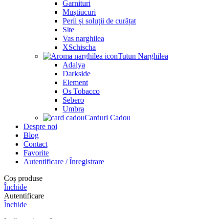
Garnituri
Muștiucuri
Perii și soluții de curățat
Site
Vas narghilea
XSchischa
Tutun Narghilea
Adalya
Darkside
Element
Os Tobacco
Sebero
Umbra
Carduri Cadou
Despre noi
Blog
Contact
Favorite
Autentificare / Înregistrare
Coș produse
Închide
Autentificare
Închide