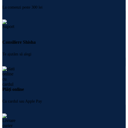
La comenzi peste 300 lei
Consiliere Shisha
Te ajutăm să alegi
Plăți online
Cu cardul sau Apple Pay