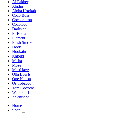
Al Fakher
Aladin
Alpha Hookah
Coco Boss
Cocobration
Cocoloco
Darkside
El-Badia
Element
Fresh Smoke
Hoob
Hookain
Kaloud
Misha
Moze
MustHave
Olla Bowls
One Nation
Os Tobacco
Tom Cococha
Werkbund
XSchischa
Home
Shop