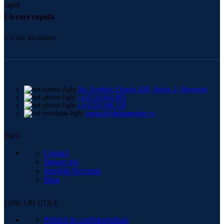
Livrare rapidă
1-2 zile lucrătoare
Str. Frederic Chopin 30B, Sector 2, București
+4 0724 664 885
+4 0729 998 728
contact@shishamaster.ro
INFO
Contact
Despre noi
Intrebări frecvente
Blog
LINK-URI UTILE
Politică de confidențialitate