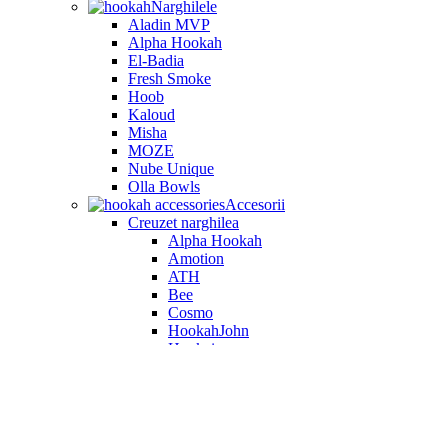
Narghilele
Aladin MVP
Alpha Hookah
El-Badia
Fresh Smoke
Hoob
Kaloud
Misha
MOZE
Nube Unique
Olla Bowls
Accesorii
Creuzet narghilea
Alpha Hookah
Amotion
ATH
Bee
Cosmo
HookahJohn
Hookain
Invi
Japona Hookah
Kaloud
Olla Bowls
Oblako