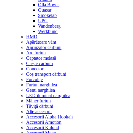
Olla Bowls
Quasar
Smokelab
UPG
Vandenberg
Werkbund
HMD
Apărătoare vânt
Aprinzător cărbuni
Arc furtun
Captator melasă
Clește cărbuni
Conectori
Coș transport cărbuni
Furculițe
Furtun narghilea
Genți narghilea
LED iluminat narghilea
Mâner furtun
Tăviță cărbuni
Alte accesorii
Accesorii Alpha Hookah
Accesorii Amotion
Accesorii Kaloud
Accesorii Moze