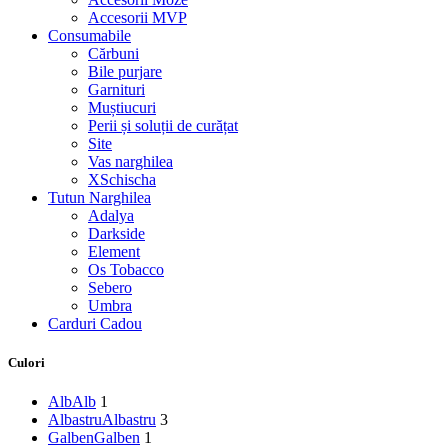
Accesorii MVP
Consumabile
Cărbuni
Bile purjare
Garnituri
Muștiucuri
Perii și soluții de curățat
Site
Vas narghilea
XSchischa
Tutun Narghilea
Adalya
Darkside
Element
Os Tobacco
Sebero
Umbra
Carduri Cadou
Culori
Alb
Alb
1
Albastru
Albastru
3
Galben
Galben
1