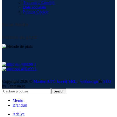
Termeni și Condiții
Date societate
Politica Cookie
Social Media:
Metode de plată:
Copyright 2026 ©
Master ATC Invest SRL
-
webdesign
&
SEO
by Fantasia.ro
Search
Meniu
Branduri
Adalya