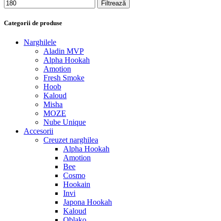
Filtrează
Categorii de produse
Narghilele
Aladin MVP
Alpha Hookah
Amotion
Fresh Smoke
Hoob
Kaloud
Misha
MOZE
Nube Unique
Accesorii
Creuzet narghilea
Alpha Hookah
Amotion
Bee
Cosmo
Hookain
Invi
Japona Hookah
Kaloud
Oblako