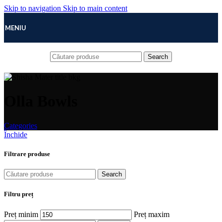
Skip to navigation
Skip to main content
MENIU
Search
Olla Bowls
Categories
Închide
Filtrare produse
Search
Filtru preț
Preț minim
Preț maxim