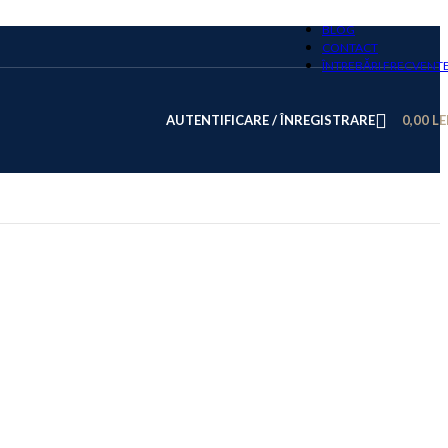
BLOG
CONTACT
ÎNTREBĂRI FRECVENT
AUTENTIFICARE / ÎNREGISTRARE
0,00
LE