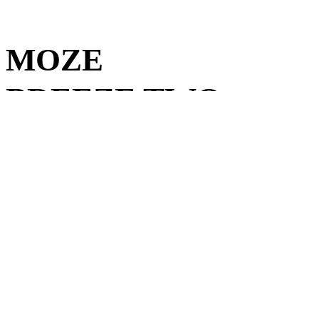
MOZE
BREEZE TWO
Narghileaua care a revoluționat industria SHISHA 
spectaculoase
DESCOPERĂ ACUM
Arguilé