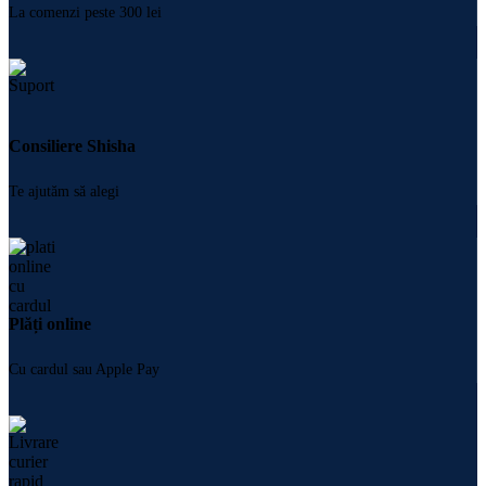
La comenzi peste 300 lei
Consiliere Shisha
Te ajutăm să alegi
Plăți online
Cu cardul sau Apple Pay