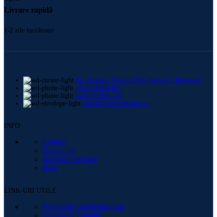
Livrare rapidă
1-2 zile lucrătoare
Str. Frederic Chopin 30B, Sector 2, București
+4 0724 664 885
+4 0729 998 728
contact@shishamaster.ro
INFO
Contact
Despre noi
Intrebări frecvente
Blog
LINK-URI UTILE
Politică de confidențialitate
Termeni și Condiții