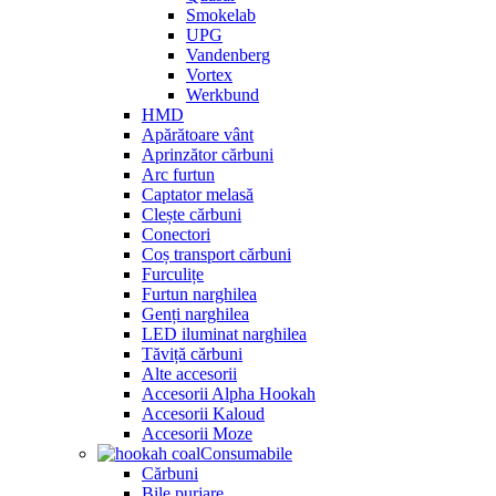
Smokelab
UPG
Vandenberg
Vortex
Werkbund
HMD
Apărătoare vânt
Aprinzător cărbuni
Arc furtun
Captator melasă
Clește cărbuni
Conectori
Coș transport cărbuni
Furculițe
Furtun narghilea
Genți narghilea
LED iluminat narghilea
Tăviță cărbuni
Alte accesorii
Accesorii Alpha Hookah
Accesorii Kaloud
Accesorii Moze
Consumabile
Cărbuni
Bile purjare