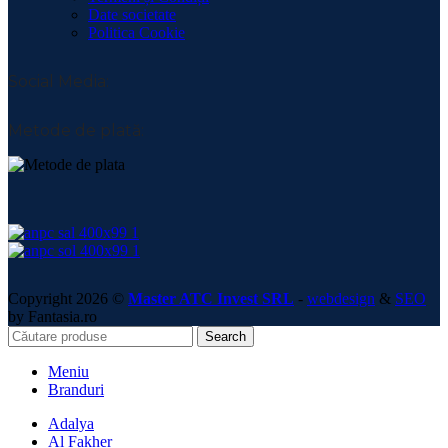
Date societate
Politica Cookie
Social Media:
Metode de plată:
Copyright 2026 ©
Master ATC Invest SRL
-
webdesign
&
SEO
by Fantasia.ro
Search
Meniu
Branduri
Adalya
Al Fakher