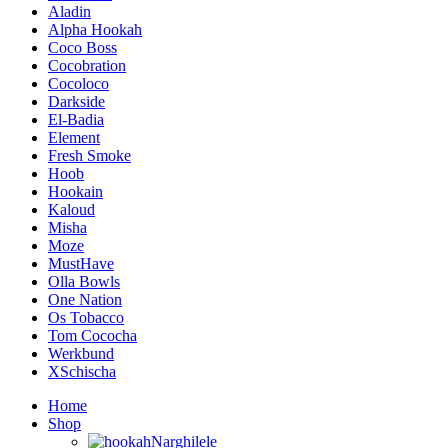
Aladin
Alpha Hookah
Coco Boss
Cocobration
Cocoloco
Darkside
El-Badia
Element
Fresh Smoke
Hoob
Hookain
Kaloud
Misha
Moze
MustHave
Olla Bowls
One Nation
Os Tobacco
Tom Cococha
Werkbund
XSchischa
Home
Shop
Narghilele