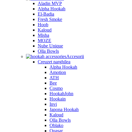
Aladin MVP
Alpha Hookah
El-Badia
Fresh Smoke
Hoob
Kaloud
Misha
MOZE
Nube Unique
Olla Bowls
Accesorii
Creuzet narghilea
Alpha Hookah
Amotion
ATH
Bee
Cosmo
HookahJohn
Hookain
Invi
Japona Hookah
Kaloud
Olla Bowls
Oblako
Quasar