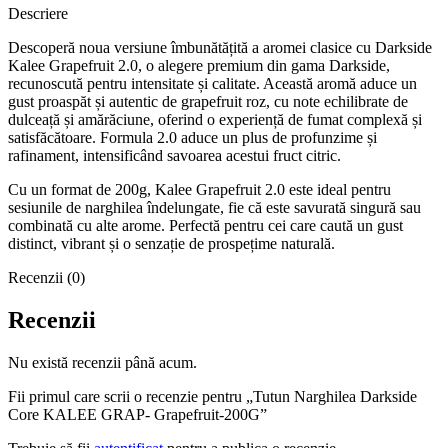
Descriere
Descoperă noua versiune îmbunătățită a aromei clasice cu Darkside
Kalee Grapefruit 2.0, o alegere premium din gama Darkside,
recunoscută pentru intensitate și calitate. Această aromă aduce un
gust proaspăt și autentic de grapefruit roz, cu note echilibrate de
dulceață și amărăciune, oferind o experiență de fumat complexă și
satisfăcătoare. Formula 2.0 aduce un plus de profunzime și
rafinament, intensificând savoarea acestui fruct citric.
Cu un format de 200g, Kalee Grapefruit 2.0 este ideal pentru
sesiunile de narghilea îndelungate, fie că este savurată singură sau
combinată cu alte arome. Perfectă pentru cei care caută un gust
distinct, vibrant și o senzație de prospețime naturală.
Recenzii (0)
Recenzii
Nu există recenzii până acum.
Fii primul care scrii o recenzie pentru „Tutun Narghilea Darkside
Core KALEE GRAP- Grapefruit-200G”