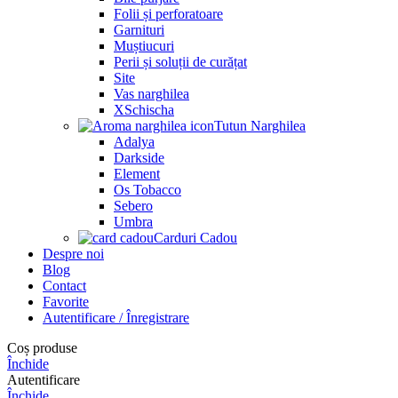
Folii și perforatoare
Garnituri
Muștiucuri
Perii și soluții de curățat
Site
Vas narghilea
XSchischa
Tutun Narghilea
Adalya
Darkside
Element
Os Tobacco
Sebero
Umbra
Carduri Cadou
Despre noi
Blog
Contact
Favorite
Autentificare / Înregistrare
Coș produse
Închide
Autentificare
Închide