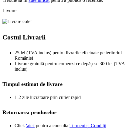
Trebuie să fii
autentificat
pentru a publica o recenzie.
Livrare
Costul Livrarii
25 lei (TVA inclus) pentru livrarile efectuate pe teritoriul
României
Livrare gratuită pentru comenzi ce depășesc 300 lei (TVA
inclus)
Timpul estimat de livrare
1-2 zile lucrătoare prin curier rapid
Returnarea produselor
Click
'aici'
pentru a consulta
Termeni și Condiții