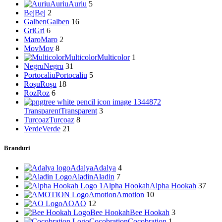
Auriu
Auriu
5
Bej
Bej
2
Galben
Galben
16
Gri
Gri
6
Maro
Maro
2
Mov
Mov
8
Multicolor
Multicolor
1
Negru
Negru
31
Portocaliu
Portocaliu
5
Roșu
Roșu
18
Roz
Roz
6
Transparent
Transparent
3
Turcoaz
Turcoaz
8
Verde
Verde
21
Branduri
Adalya
Adalya
4
Aladin
Aladin
7
Alpha Hookah
Alpha Hookah
37
Amotion
Amotion
10
AO
AO
12
Bee Hookah
Bee Hookah
3
Cocobration
Cocobration
1