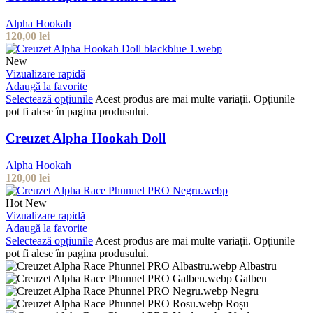
Alpha Hookah
120,00
lei
New
Vizualizare rapidă
Adaugă la favorite
Selectează opțiunile
Acest produs are mai multe variații. Opțiunile
pot fi alese în pagina produsului.
Creuzet Alpha Hookah Doll
Alpha Hookah
120,00
lei
Hot
New
Vizualizare rapidă
Adaugă la favorite
Selectează opțiunile
Acest produs are mai multe variații. Opțiunile
pot fi alese în pagina produsului.
Albastru
Galben
Negru
Roșu