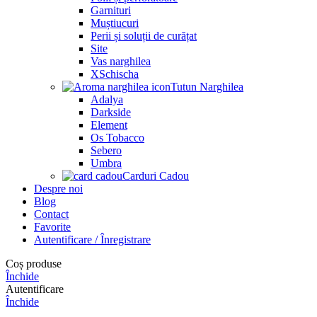
Garnituri
Muștiucuri
Perii și soluții de curățat
Site
Vas narghilea
XSchischa
Tutun Narghilea
Adalya
Darkside
Element
Os Tobacco
Sebero
Umbra
Carduri Cadou
Despre noi
Blog
Contact
Favorite
Autentificare / Înregistrare
Coș produse
Închide
Autentificare
Închide