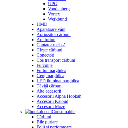
UPG
Vandenberg
Vortex
Werkbund
HMD
Apărătoare vânt
Aprinzător cărbuni
Arc furtun
Captator melasă
Clește cărbuni
Conectori
Coș transport cărbuni
Furculițe
Furtun narghilea
Genți narghilea
LED iluminat narghilea
Tăviță cărbuni
Alte accesorii
Accesorii Alpha Hookah
Accesorii Kaloud
Accesorii Moze
Consumabile
Cărbuni
Bile purjare
Folii și perforatoare