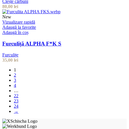
Clește cărbuni
80,00
lei
New
Vizualizare rapidă
Adaugă la favorite
Adaugă în coș
Furculiță ALPHA F*K S
Furculițe
35,00
lei
1
2
3
4
…
22
23
24
→