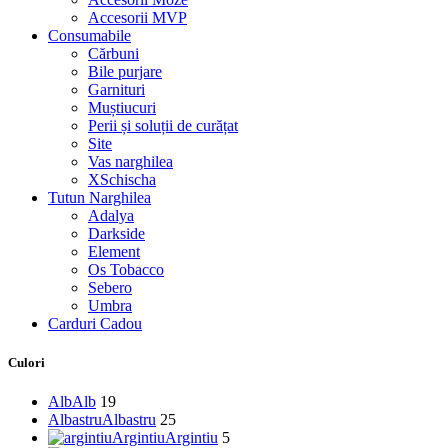
Accesorii MVP
Consumabile
Cărbuni
Bile purjare
Garnituri
Muștiucuri
Perii și soluții de curățat
Site
Vas narghilea
XSchischa
Tutun Narghilea
Adalya
Darkside
Element
Os Tobacco
Sebero
Umbra
Carduri Cadou
Culori
Alb
Alb
19
Albastru
Albastru
25
Argintiu
Argintiu
5