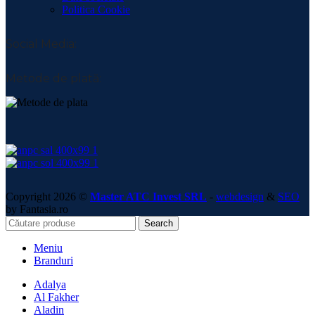
Politica Cookie
Social Media:
Metode de plată:
Copyright 2026 ©
Master ATC Invest SRL
-
webdesign
&
SEO
by Fantasia.ro
Search
Meniu
Branduri
Adalya
Al Fakher
Aladin