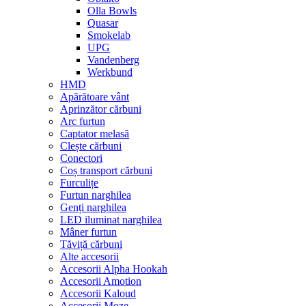
Olla Bowls
Quasar
Smokelab
UPG
Vandenberg
Werkbund
HMD
Apărătoare vânt
Aprinzător cărbuni
Arc furtun
Captator melasă
Clește cărbuni
Conectori
Coș transport cărbuni
Furculițe
Furtun narghilea
Genți narghilea
LED iluminat narghilea
Mâner furtun
Tăviță cărbuni
Alte accesorii
Accesorii Alpha Hookah
Accesorii Amotion
Accesorii Kaloud
Accesorii Moze