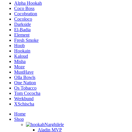
Alpha Hookah
Coco Boss
Cocobration
Cocoloco
Darkside
El-Badia
Element
Fresh Smoke
Hoob
Hookain
Kaloud
Misha
Moze
MustHave
Olla Bowls
One Nation
Os Tobacco
Tom Cococha
Werkbund
XSchischa
Home
Shop
Narghilele
Aladin MVP