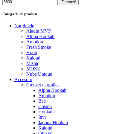
Filtrează
Categorii de produse
Narghilele
Aladin MVP
Alpha Hookah
Amotion
Fresh Smoke
Hoob
Kaloud
Misha
MOZE
Nube Unique
Accesorii
Creuzet narghilea
Alpha Hookah
Amotion
Bee
Cosmo
Hookain
Invi
Japona Hookah
Kaloud
Oblako