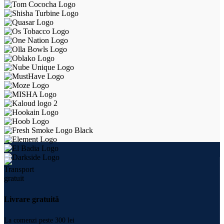
Livrare gratuită
La comenzi peste 300 lei