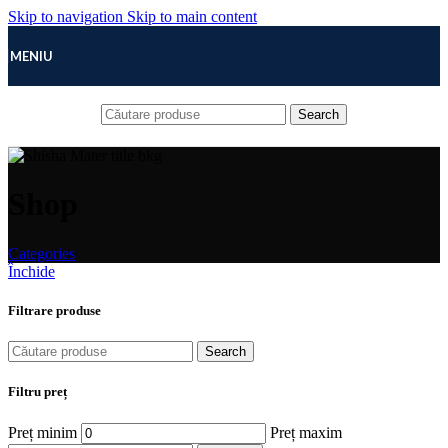
Skip to navigation
Skip to main content
MENIU
Search
Shop
Categories
Închide
Filtrare produse
Search
Filtru preț
Preț minim
Preț maxim