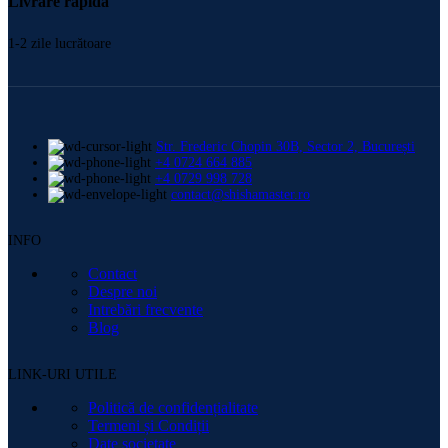
Livrare rapidă
1-2 zile lucrătoare
Str. Frederic Chopin 30B, Sector 2, București
+4 0724 664 885
+4 0729 998 728
contact@shishamaster.ro
INFO
Contact
Despre noi
Intrebări frecvente
Blog
LINK-URI UTILE
Politică de confidențialitate
Termeni și Condiții
Date societate