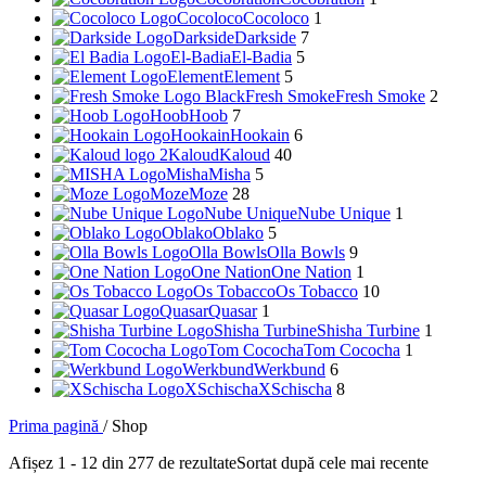
Cocoloco
Cocoloco
1
Darkside
Darkside
7
El-Badia
El-Badia
5
Element
Element
5
Fresh Smoke
Fresh Smoke
2
Hoob
Hoob
7
Hookain
Hookain
6
Kaloud
Kaloud
40
Misha
Misha
5
Moze
Moze
28
Nube Unique
Nube Unique
1
Oblako
Oblako
5
Olla Bowls
Olla Bowls
9
One Nation
One Nation
1
Os Tobacco
Os Tobacco
10
Quasar
Quasar
1
Shisha Turbine
Shisha Turbine
1
Tom Cococha
Tom Cococha
1
Werkbund
Werkbund
6
XSchischa
XSchischa
8
Prima pagină
/
Shop
Afișez 1 - 12 din 277 de rezultate
Sortat după cele mai recente