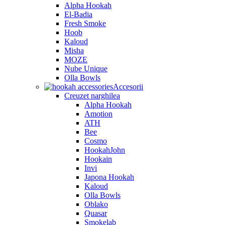
Alpha Hookah
El-Badia
Fresh Smoke
Hoob
Kaloud
Misha
MOZE
Nube Unique
Olla Bowls
Accesorii
Creuzet narghilea
Alpha Hookah
Amotion
ATH
Bee
Cosmo
HookahJohn
Hookain
Invi
Japona Hookah
Kaloud
Olla Bowls
Oblako
Quasar
Smokelab