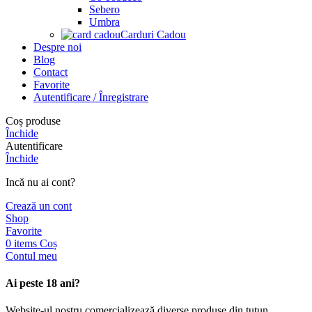
Sebero
Umbra
Carduri Cadou
Despre noi
Blog
Contact
Favorite
Autentificare / Înregistrare
Coș produse
Închide
Autentificare
Închide
Incă nu ai cont?
Crează un cont
Shop
Favorite
0
items
Coș
Contul meu
Ai peste 18 ani?
Website-ul nostru comercializează diverse produse din tutun,