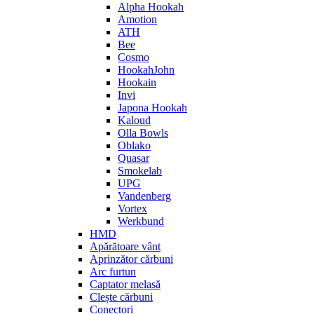
Alpha Hookah
Amotion
ATH
Bee
Cosmo
HookahJohn
Hookain
Invi
Japona Hookah
Kaloud
Olla Bowls
Oblako
Quasar
Smokelab
UPG
Vandenberg
Vortex
Werkbund
HMD
Apărătoare vânt
Aprinzător cărbuni
Arc furtun
Captator melasă
Clește cărbuni
Conectori