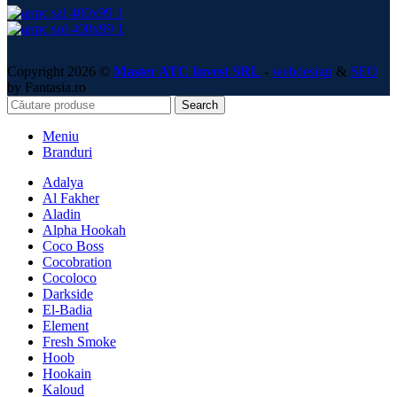
Copyright 2026 ©
Master ATC Invest SRL
-
webdesign
&
SEO
by Fantasia.ro
Search
Meniu
Branduri
Adalya
Al Fakher
Aladin
Alpha Hookah
Coco Boss
Cocobration
Cocoloco
Darkside
El-Badia
Element
Fresh Smoke
Hoob
Hookain
Kaloud