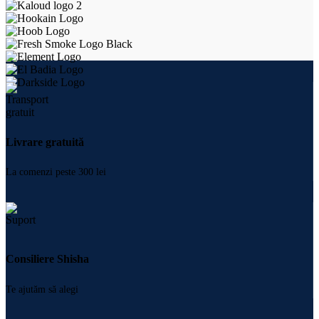
Livrare gratuită
La comenzi peste 300 lei
Consiliere Shisha
Te ajutăm să alegi