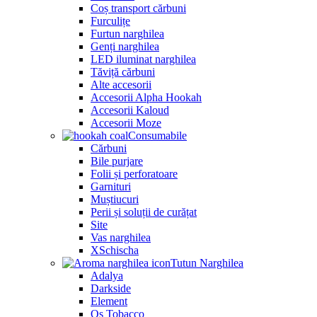
Coș transport cărbuni
Furculițe
Furtun narghilea
Genți narghilea
LED iluminat narghilea
Tăviță cărbuni
Alte accesorii
Accesorii Alpha Hookah
Accesorii Kaloud
Accesorii Moze
Consumabile
Cărbuni
Bile purjare
Folii și perforatoare
Garnituri
Muștiucuri
Perii și soluții de curățat
Site
Vas narghilea
XSchischa
Tutun Narghilea
Adalya
Darkside
Element
Os Tobacco