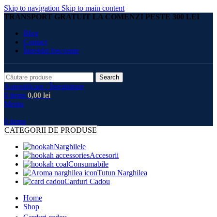
Skip to navigation
Skip to main content
TRANSPORT GRATUIT LA COMENZI PESTE 300 LEI
Blog
Contact
Întrebări frecvente
Search
Autentificare / Înregistrare
0
items
0,00
lei
Meniu
0
items
CATEGORII DE PRODUSE
Narghilele
Accesorii
Consumabile
Tutun Narghilea
Carduri Cadou
Home
Shop