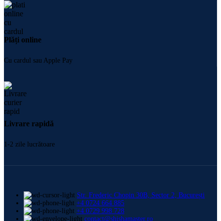
Plăți online
Cu cardul sau Apple Pay
Livrare rapidă
1-2 zile lucrătoare
Str. Frederic Chopin 30B, Sector 2, București
+4 0724 664 885
+4 0729 998 728
contact@shishamaster.ro