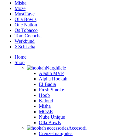
Misha
Moze
MustHave
Olla Bowls
One Nation
Os Tobacco
Tom Cococha
Werkbund
XSchischa
Home
Shop
Narghilele
Aladin MVP
Alpha Hookah
El-Badia
Fresh Smoke
Hoob
Kaloud
Misha
MOZE
Nube Unique
Olla Bowls
Accesorii
Creuzet narghilea