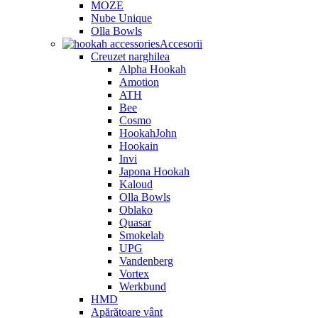
MOZE
Nube Unique
Olla Bowls
Accesorii
Creuzet narghilea
Alpha Hookah
Amotion
ATH
Bee
Cosmo
HookahJohn
Hookain
Invi
Japona Hookah
Kaloud
Olla Bowls
Oblako
Quasar
Smokelab
UPG
Vandenberg
Vortex
Werkbund
HMD
Apărătoare vânt