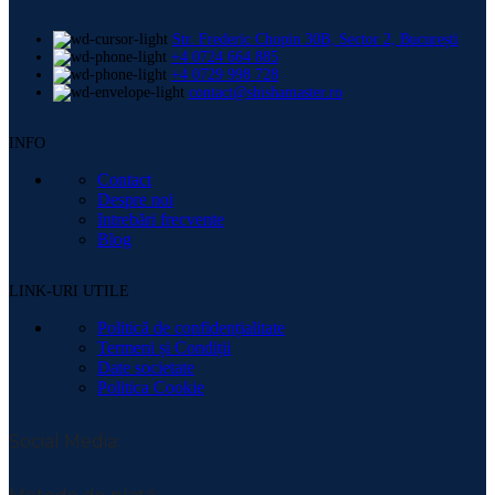
Str. Frederic Chopin 30B, Sector 2, București
+4 0724 664 885
+4 0729 998 728
contact@shishamaster.ro
INFO
Contact
Despre noi
Intrebări frecvente
Blog
LINK-URI UTILE
Politică de confidențialitate
Termeni și Condiții
Date societate
Politica Cookie
Social Media: