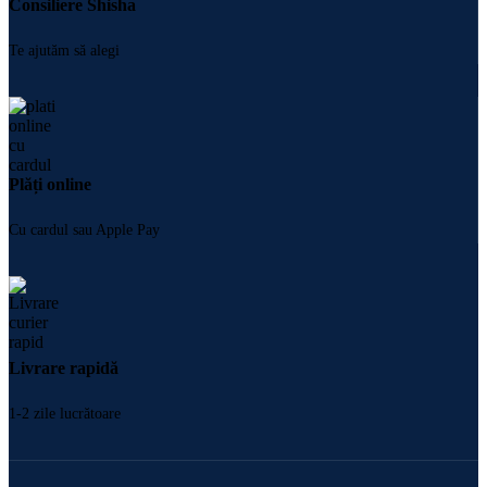
Consiliere Shisha
Te ajutăm să alegi
Plăți online
Cu cardul sau Apple Pay
Livrare rapidă
1-2 zile lucrătoare