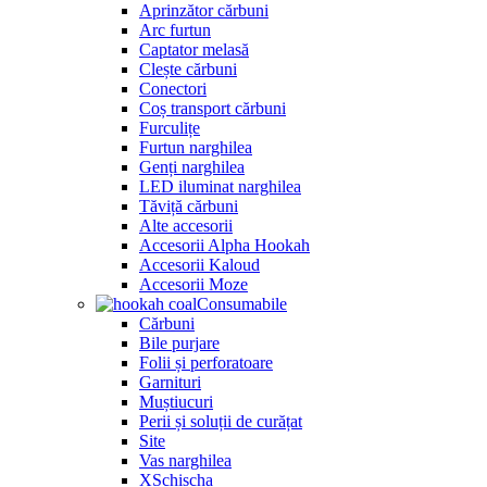
Aprinzător cărbuni
Arc furtun
Captator melasă
Clește cărbuni
Conectori
Coș transport cărbuni
Furculițe
Furtun narghilea
Genți narghilea
LED iluminat narghilea
Tăviță cărbuni
Alte accesorii
Accesorii Alpha Hookah
Accesorii Kaloud
Accesorii Moze
Consumabile
Cărbuni
Bile purjare
Folii și perforatoare
Garnituri
Muștiucuri
Perii și soluții de curățat
Site
Vas narghilea
XSchischa