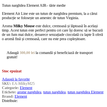
Tutun narghilea Element AIR– tărie medie
Element Air Line este un tutun de narghilea premium, la a cărui
producție se folosește un amestec de tutun Virginia.
Aroma
Milky Mouse
este dulce, cremoasă și lăptoasă în același
timp. Acest tutun este perfect pentru cei care își doresc să se bucură
de un fum mai dulce, deoarece senzațiade ciocolată cu lapte îi oferă
o aromă fină și cremoasă, care nu este prea copleșitoare.
Adaugă
300,00
lei
la comandă și beneficiază de transport
gratuit!
Stoc epuizat
Adaugă la favorite
SKU:
EA-MilkyM25
Categorie:
Element
Etichete:
arome narghilea
,
tutun narghilea
,
tutun narghilea Element
Brand:
Element
Distribuie: