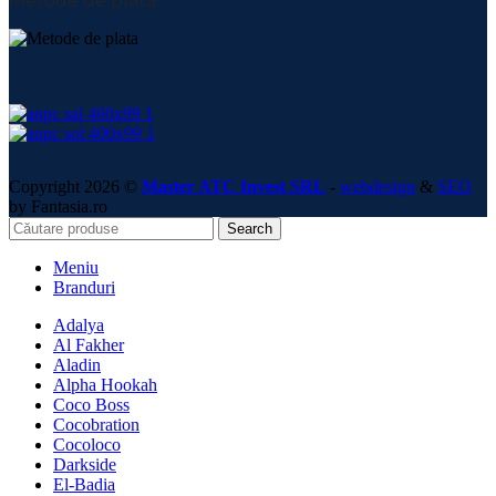
Metode de plată:
Copyright 2026 ©
Master ATC Invest SRL
-
webdesign
&
SEO
by Fantasia.ro
Search
Meniu
Branduri
Adalya
Al Fakher
Aladin
Alpha Hookah
Coco Boss
Cocobration
Cocoloco
Darkside
El-Badia