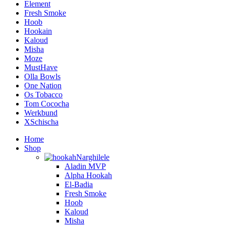
Element
Fresh Smoke
Hoob
Hookain
Kaloud
Misha
Moze
MustHave
Olla Bowls
One Nation
Os Tobacco
Tom Cococha
Werkbund
XSchischa
Home
Shop
Narghilele
Aladin MVP
Alpha Hookah
El-Badia
Fresh Smoke
Hoob
Kaloud
Misha