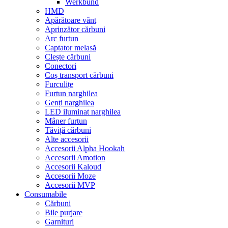
Werkbund
HMD
Apărătoare vânt
Aprinzător cărbuni
Arc furtun
Captator melasă
Clește cărbuni
Conectori
Coș transport cărbuni
Furculițe
Furtun narghilea
Genți narghilea
LED iluminat narghilea
Mâner furtun
Tăviță cărbuni
Alte accesorii
Accesorii Alpha Hookah
Accesorii Amotion
Accesorii Kaloud
Accesorii Moze
Accesorii MVP
Consumabile
Cărbuni
Bile purjare
Garnituri