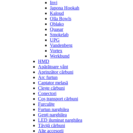
Invi
Japona Hookah
Kaloud
Olla Bowls
Oblako
Quasar
Smokelab
UPG
Vandenberg
Vortex
Werkbund
HMD
Apărătoare vânt
Aprinzător cărbuni
Arc furtun
Captator melasă
Clește cărbuni
Conectori
Coș transport cărbuni
Furculițe
Furtun narghilea
Genți narghilea
LED iluminat narghilea
Tăviță cărbuni
Alte accesorii