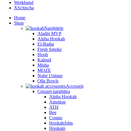
Werkbund
XSchischa
Home
Shop
Narghilele
Aladin MVP
Alpha Hookah
El-Badia
Fresh Smoke
Hoob
Kaloud
Misha
MOZE
Nube Unique
Olla Bowls
Accesorii
Creuzet narghilea
Alpha Hookah
Amotion
ATH
Bee
Cosmo
HookahJohn
Hookain