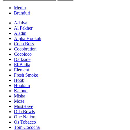
Meniu
Branduri
Adalya
Al Fakher
Aladin
Alpha Hookah
Coco Boss
Cocobration
Cocoloco
Darkside
El-Badia
Element
Fresh Smoke
Hoob
Hookain
Kaloud
Misha
Moze
MustHave
Olla Bowls
One Nation
Os Tobacco
Tom Cococha