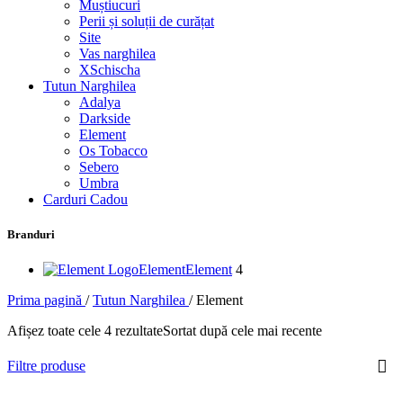
Muștiucuri
Perii și soluții de curățat
Site
Vas narghilea
XSchischa
Tutun Narghilea
Adalya
Darkside
Element
Os Tobacco
Sebero
Umbra
Carduri Cadou
Branduri
Element
Element
4
Prima pagină
/
Tutun Narghilea
/
Element
Afișez toate cele 4 rezultate
Sortat după cele mai recente
Filtre produse