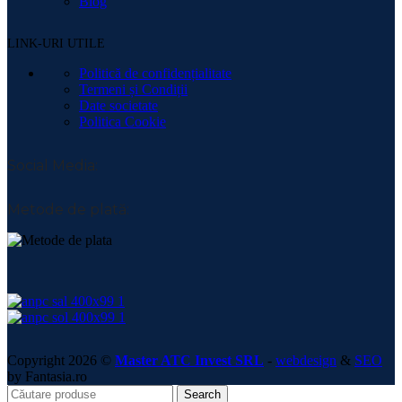
Blog
LINK-URI UTILE
Politică de confidențialitate
Termeni și Condiții
Date societate
Politica Cookie
Social Media:
Metode de plată:
Copyright 2026 ©
Master ATC Invest SRL
-
webdesign
&
SEO
by Fantasia.ro
Search