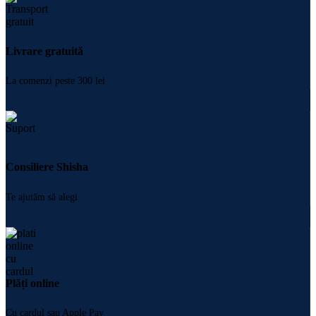
Livrare gratuită
La comenzi peste 300 lei
Consiliere Shisha
Te ajutăm să alegi
Plăți online
Cu cardul sau Apple Pay