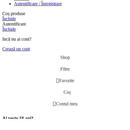
Autentificare / Înregistrare
Coș produse
Închide
Autentificare
Închide
Incă nu ai cont?
Crează un cont
Shop
Filtre
Favorite
Coș
Contul meu
Ai peste 18 ani?
Website-ul nostru comercializează diverse produse din tutun,