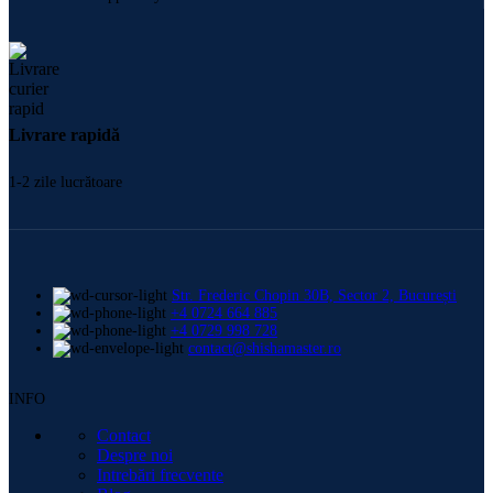
Livrare rapidă
1-2 zile lucrătoare
Str. Frederic Chopin 30B, Sector 2, București
+4 0724 664 885
+4 0729 998 728
contact@shishamaster.ro
INFO
Contact
Despre noi
Intrebări frecvente