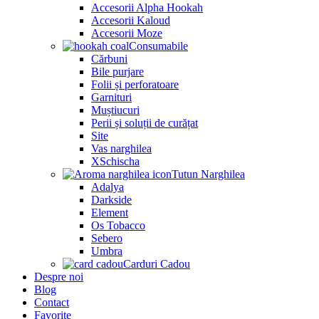
Accesorii Alpha Hookah
Accesorii Kaloud
Accesorii Moze
Consumabile
Cărbuni
Bile purjare
Folii și perforatoare
Garnituri
Muștiucuri
Perii și soluții de curățat
Site
Vas narghilea
XSchischa
Tutun Narghilea
Adalya
Darkside
Element
Os Tobacco
Sebero
Umbra
Carduri Cadou
Despre noi
Blog
Contact
Favorite