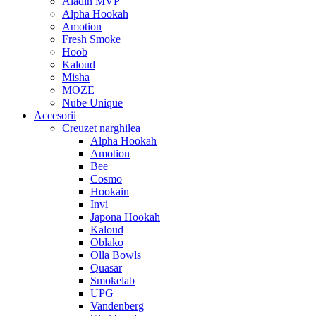
Aladin MVP
Alpha Hookah
Amotion
Fresh Smoke
Hoob
Kaloud
Misha
MOZE
Nube Unique
Accesorii
Creuzet narghilea
Alpha Hookah
Amotion
Bee
Cosmo
Hookain
Invi
Japona Hookah
Kaloud
Oblako
Olla Bowls
Quasar
Smokelab
UPG
Vandenberg