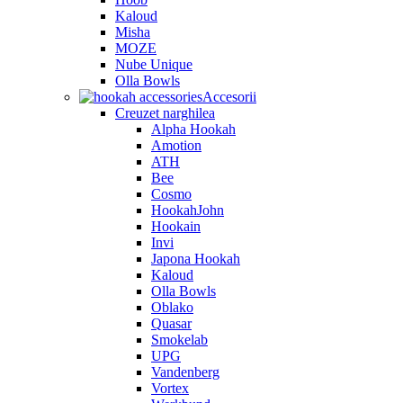
Kaloud
Misha
MOZE
Nube Unique
Olla Bowls
Accesorii
Creuzet narghilea
Alpha Hookah
Amotion
ATH
Bee
Cosmo
HookahJohn
Hookain
Invi
Japona Hookah
Kaloud
Olla Bowls
Oblako
Quasar
Smokelab
UPG
Vandenberg
Vortex