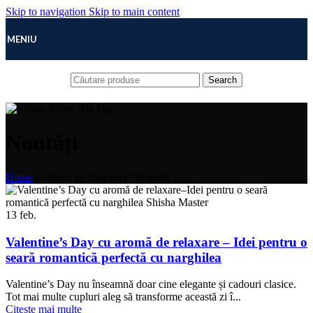
Skip to navigation
Skip to main content
MENIU
Search
Noutăți
Home
/
Archive by Category "Noutăți"
13
feb.
Valentine’s Day cu aromă de relaxare – Idei pentru o
seară romantică perfectă cu narghilea
Valentine’s Day nu înseamnă doar cine elegante și cadouri clasice.
Tot mai multe cupluri aleg să transforme această zi î...
Citește mai multe