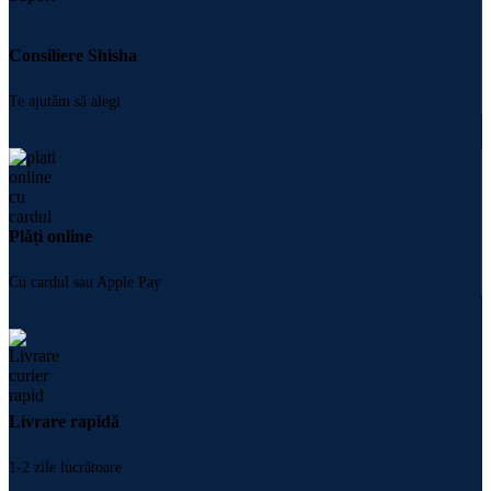
Consiliere Shisha
Te ajutăm să alegi
Plăți online
Cu cardul sau Apple Pay
Livrare rapidă
1-2 zile lucrătoare