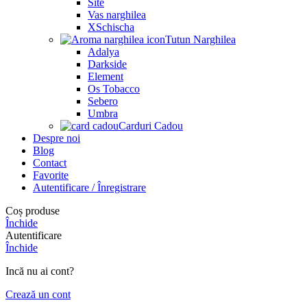
Site
Vas narghilea
XSchischa
Tutun Narghilea
Adalya
Darkside
Element
Os Tobacco
Sebero
Umbra
Carduri Cadou
Despre noi
Blog
Contact
Favorite
Autentificare / Înregistrare
Coș produse
Închide
Autentificare
Închide
Incă nu ai cont?
Crează un cont