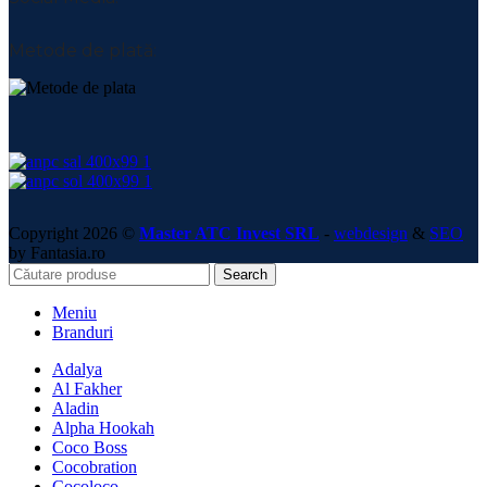
Metode de plată:
Copyright 2026 ©
Master ATC Invest SRL
-
webdesign
&
SEO
by Fantasia.ro
Search
Meniu
Branduri
Adalya
Al Fakher
Aladin
Alpha Hookah
Coco Boss
Cocobration
Cocoloco