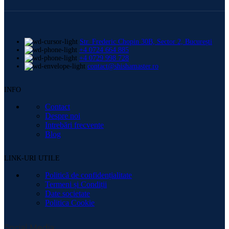
Str. Frederic Chopin 30B, Sector 2, București
+4 0724 664 885
+4 0729 998 728
contact@shishamaster.ro
INFO
Contact
Despre noi
Intrebări frecvente
Blog
LINK-URI UTILE
Politică de confidențialitate
Termeni și Condiții
Date societate
Politica Cookie
Social Media: