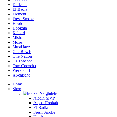
Darkside
El-Badia
Element
Fresh Smoke
Hoob
Hookain
Kaloud
Misha
Moze
MustHave
Olla Bowls
One Nation
Os Tobacco
Tom Cococha
Werkbund
XSchischa
Home
Shop
Narghilele
Aladin MVP
Alpha Hookah
El-Badia
Fresh Smoke
Hoob