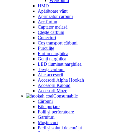
Werkbund
HMD
Apărătoare vânt
Aprinzător cărbuni
Arc furtun
Captator melasă
Clește cărbuni
Conectori
Coș transport cărbuni
Furculițe
Furtun narghilea
Genți narghilea
LED iluminat narghilea
Tăviță cărbuni
Alte accesorii
Accesorii Alpha Hookah
Accesorii Kaloud
Accesorii Moze
Consumabile
Cărbuni
Bile purjare
Folii și perforatoare
Garnituri
Muștiucuri
Perii și soluții de curățat