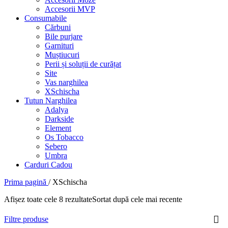
Accesorii MVP
Consumabile
Cărbuni
Bile purjare
Garnituri
Muștiucuri
Perii și soluții de curățat
Site
Vas narghilea
XSchischa
Tutun Narghilea
Adalya
Darkside
Element
Os Tobacco
Sebero
Umbra
Carduri Cadou
Prima pagină
/
XSchischa
Afișez toate cele 8 rezultate
Sortat după cele mai recente
Filtre produse