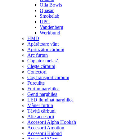
Olla Bowls
Quasar
Smokelab
UPG
Vandenberg
Werkbund
HMD
Apărătoare vânt
Aprinzător cărbuni
Arc furtun
Captator melasă
Clește cărbuni
Conectori
Coș transport cărbuni
Furculițe
Furtun narghilea
Genți narghilea
LED iluminat narghilea
Mâner furtun
Tăviță cărbuni
Alte accesorii
Accesorii Alpha Hookah
Accesorii Amotion
Accesorii Kaloud
Accesorii Moze