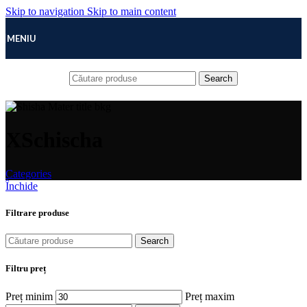
Skip to navigation
Skip to main content
MENIU
Search
XSchischa
Categories
Închide
Filtrare produse
Search
Filtru preț
Preț minim
Preț maxim