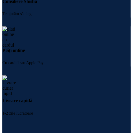
Consiliere Shisha
Te ajutăm să alegi
Plăți online
Cu cardul sau Apple Pay
Livrare rapidă
1-2 zile lucrătoare