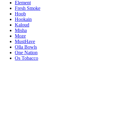
Element
Fresh Smoke
Hoob
Hookain
Kaloud
Misha
Moze
MustHave
Olla Bowls
One Nation
Os Tobacco
Tom Cococha
Werkbund
XSchischa
Home
Shop
Narghilele
Aladin MVP
Alpha Hookah
El-Badia
Fresh Smoke
Hoob
Kaloud
Misha