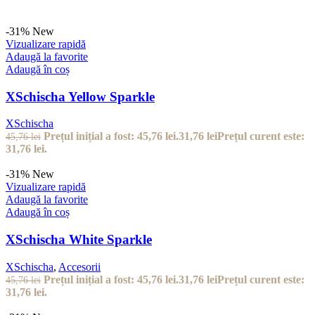
-31%
New
Vizualizare rapidă
Adaugă la favorite
Adaugă în coș
XSchischa Yellow Sparkle
XSchischa
Prețul inițial a fost: 45,76 lei.
31,76
lei
Prețul curent este:
45,76
lei
31,76 lei.
-31%
New
Vizualizare rapidă
Adaugă la favorite
Adaugă în coș
XSchischa White Sparkle
XSchischa
,
Accesorii
Prețul inițial a fost: 45,76 lei.
31,76
lei
Prețul curent este:
45,76
lei
31,76 lei.