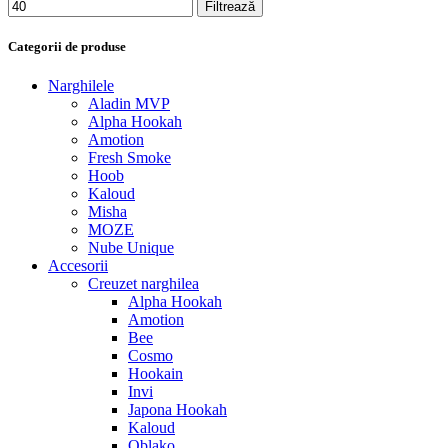
Filtrează
Categorii de produse
Narghilele
Aladin MVP
Alpha Hookah
Amotion
Fresh Smoke
Hoob
Kaloud
Misha
MOZE
Nube Unique
Accesorii
Creuzet narghilea
Alpha Hookah
Amotion
Bee
Cosmo
Hookain
Invi
Japona Hookah
Kaloud
Oblako