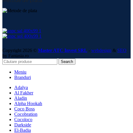
Metode de plată:
Copyright 2026 ©
Master ATC Invest SRL
-
webdesign
&
SEO
by Fantasia.ro
Search
Meniu
Branduri
Adalya
Al Fakher
Aladin
Alpha Hookah
Coco Boss
Cocobration
Cocoloco
Darkside
El-Badia