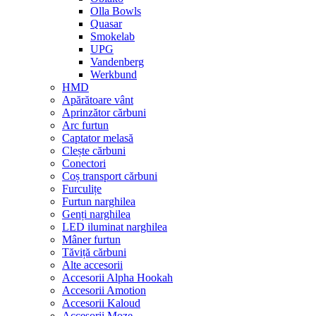
Olla Bowls
Quasar
Smokelab
UPG
Vandenberg
Werkbund
HMD
Apărătoare vânt
Aprinzător cărbuni
Arc furtun
Captator melasă
Clește cărbuni
Conectori
Coș transport cărbuni
Furculițe
Furtun narghilea
Genți narghilea
LED iluminat narghilea
Mâner furtun
Tăviță cărbuni
Alte accesorii
Accesorii Alpha Hookah
Accesorii Amotion
Accesorii Kaloud
Accesorii Moze