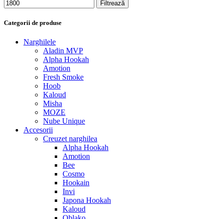
Filtrează
Categorii de produse
Narghilele
Aladin MVP
Alpha Hookah
Amotion
Fresh Smoke
Hoob
Kaloud
Misha
MOZE
Nube Unique
Accesorii
Creuzet narghilea
Alpha Hookah
Amotion
Bee
Cosmo
Hookain
Invi
Japona Hookah
Kaloud
Oblako