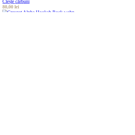
Clește cărbuni
80,00
lei
New
Vizualizare rapidă
Adaugă la favorite
Adaugă în coș
Creuzet Alpha Hookah Rock
Alpha Hookah
120,00
lei
New
Vizualizare rapidă
Adaugă la favorite
Selectează opțiunile
Acest produs are mai multe variații. Opțiunile
pot fi alese în pagina produsului.
Galben
Roșu
Creuzet Alpha Hookah Strike
Alpha Hookah
120,00
lei