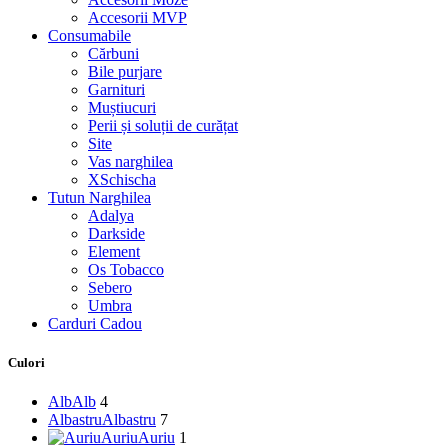
Accesorii MVP
Consumabile
Cărbuni
Bile purjare
Garnituri
Muștiucuri
Perii și soluții de curățat
Site
Vas narghilea
XSchischa
Tutun Narghilea
Adalya
Darkside
Element
Os Tobacco
Sebero
Umbra
Carduri Cadou
Culori
Alb
Alb
4
Albastru
Albastru
7
Auriu
Auriu
1