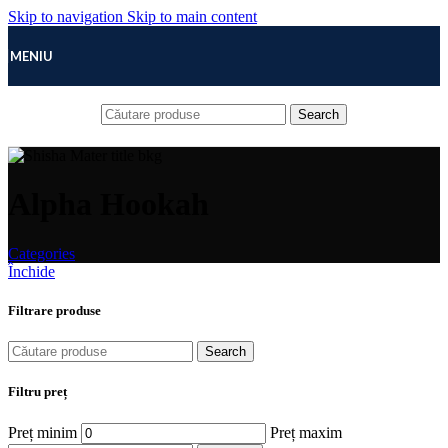
Skip to navigation
Skip to main content
MENIU
Search
Alpha Hookah
Categories
Închide
Filtrare produse
Search
Filtru preț
Preț minim
Preț maxim