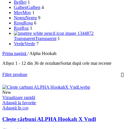
Bej
Bej
1
Galben
Galben
4
Mov
Mov
1
Negru
Negru
9
Roșu
Roșu
6
Roz
Roz
1
Transparent
Transparent
1
Verde
Verde
7
Prima pagină
/
Alpha Hookah
Afișez 1 - 12 din 36 de rezultate
Sortat după cele mai recente
Filtre produse
New
Vizualizare rapidă
Adaugă la favorite
Adaugă în coș
Clește cărbuni ALPHA Hookah X Vndl