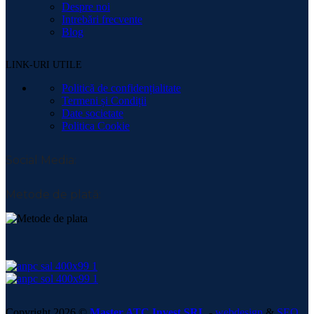
Despre noi
Intrebări frecvente
Blog
LINK-URI UTILE
Politică de confidențialitate
Termeni și Condiții
Date societate
Politica Cookie
Social Media:
Metode de plată:
Copyright 2026 ©
Master ATC Invest SRL
-
webdesign
&
SEO