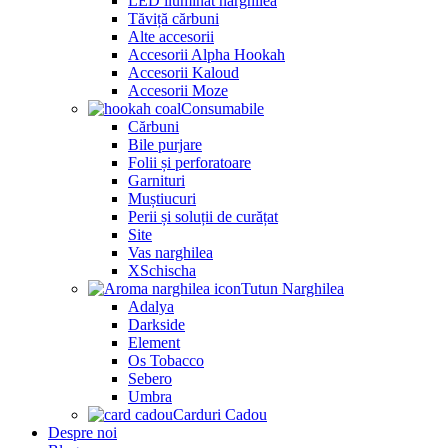
LED iluminat narghilea
Tăviță cărbuni
Alte accesorii
Accesorii Alpha Hookah
Accesorii Kaloud
Accesorii Moze
Consumabile
Cărbuni
Bile purjare
Folii și perforatoare
Garnituri
Muștiucuri
Perii și soluții de curățat
Site
Vas narghilea
XSchischa
Tutun Narghilea
Adalya
Darkside
Element
Os Tobacco
Sebero
Umbra
Carduri Cadou
Despre noi