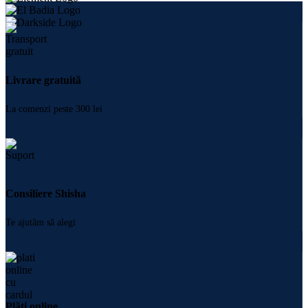
Livrare gratuită
La comenzi peste 300 lei
Consiliere Shisha
Te ajutăm să alegi
Plăți online