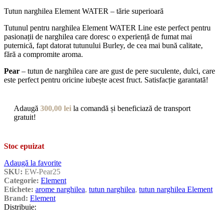
Tutun narghilea Element WATER – tărie superioară
Tutunul pentru narghilea Element WATER Line este perfect pentru
pasionații de narghilea care doresc o experiență de fumat mai
puternică, fapt datorat tutunului Burley, de cea mai bună calitate,
fără a compromite aroma.
Pear
– tutun de narghilea care are gust de pere suculente, dulci, care
este perfect pentru oricine iubește acest fruct. Satisfacție garantată!
Adaugă
300,00
lei
la comandă și beneficiază de transport
gratuit!
Stoc epuizat
Adaugă la favorite
SKU:
EW-Pear25
Categorie:
Element
Etichete:
arome narghilea
,
tutun narghilea
,
tutun narghilea Element
Brand:
Element
Distribuie: