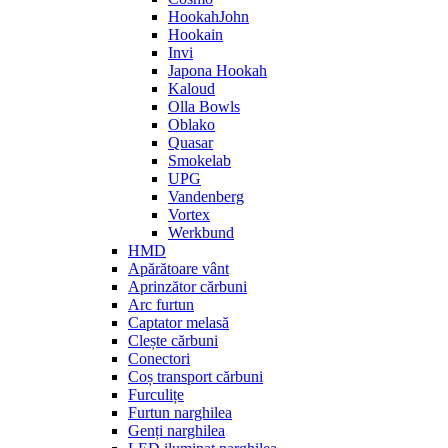
HookahJohn
Hookain
Invi
Japona Hookah
Kaloud
Olla Bowls
Oblako
Quasar
Smokelab
UPG
Vandenberg
Vortex
Werkbund
HMD
Apărătoare vânt
Aprinzător cărbuni
Arc furtun
Captator melasă
Clește cărbuni
Conectori
Coș transport cărbuni
Furculițe
Furtun narghilea
Genți narghilea