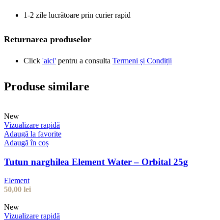
1-2 zile lucrătoare prin curier rapid
Returnarea produselor
Click
'aici'
pentru a consulta
Termeni și Condiții
Produse similare
New
Vizualizare rapidă
Adaugă la favorite
Adaugă în coș
Tutun narghilea Element Water – Orbital 25g
Element
50,00
lei
New
Vizualizare rapidă