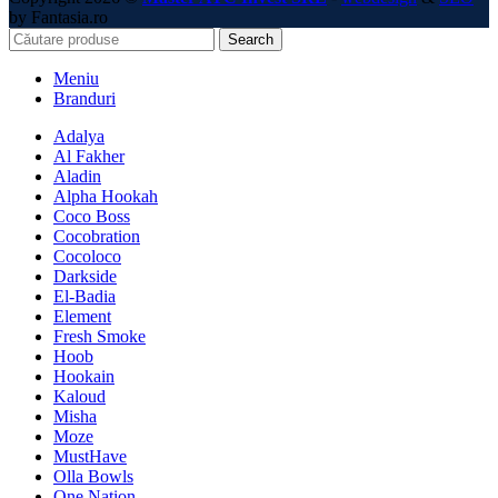
by Fantasia.ro
Search
Meniu
Branduri
Adalya
Al Fakher
Aladin
Alpha Hookah
Coco Boss
Cocobration
Cocoloco
Darkside
El-Badia
Element
Fresh Smoke
Hoob
Hookain
Kaloud
Misha
Moze
MustHave
Olla Bowls
One Nation