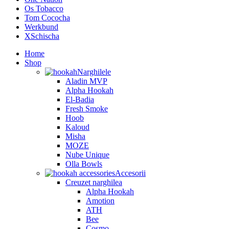
Os Tobacco
Tom Cococha
Werkbund
XSchischa
Home
Shop
Narghilele
Aladin MVP
Alpha Hookah
El-Badia
Fresh Smoke
Hoob
Kaloud
Misha
MOZE
Nube Unique
Olla Bowls
Accesorii
Creuzet narghilea
Alpha Hookah
Amotion
ATH
Bee
Cosmo