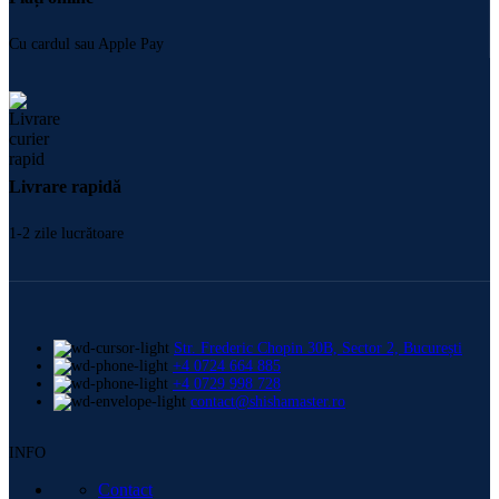
Cu cardul sau Apple Pay
Livrare rapidă
1-2 zile lucrătoare
Str. Frederic Chopin 30B, Sector 2, București
+4 0724 664 885
+4 0729 998 728
contact@shishamaster.ro
INFO
Contact