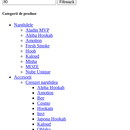
Filtrează
Categorii de produse
Narghilele
Aladin MVP
Alpha Hookah
Amotion
Fresh Smoke
Hoob
Kaloud
Misha
MOZE
Nube Unique
Accesorii
Creuzet narghilea
Alpha Hookah
Amotion
Bee
Cosmo
Hookain
Invi
Japona Hookah
Kaloud
Oblako