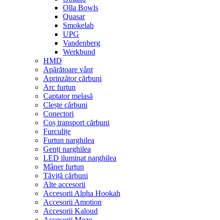
Olla Bowls
Quasar
Smokelab
UPG
Vandenberg
Werkbund
HMD
Apărătoare vânt
Aprinzător cărbuni
Arc furtun
Captator melasă
Clește cărbuni
Conectori
Coș transport cărbuni
Furculițe
Furtun narghilea
Genți narghilea
LED iluminat narghilea
Mâner furtun
Tăviță cărbuni
Alte accesorii
Accesorii Alpha Hookah
Accesorii Amotion
Accesorii Kaloud
Accesorii Moze