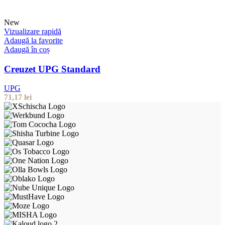
New
Vizualizare rapidă
Adaugă la favorite
Adaugă în coș
Creuzet UPG Standard
UPG
71,17
lei