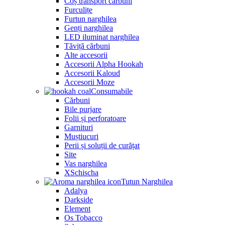
Coș transport cărbuni
Furculițe
Furtun narghilea
Genți narghilea
LED iluminat narghilea
Tăviță cărbuni
Alte accesorii
Accesorii Alpha Hookah
Accesorii Kaloud
Accesorii Moze
Consumabile
Cărbuni
Bile purjare
Folii și perforatoare
Garnituri
Muștiucuri
Perii și soluții de curățat
Site
Vas narghilea
XSchischa
Tutun Narghilea
Adalya
Darkside
Element
Os Tobacco