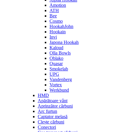
Amotion
ATH
Bee
Cosmo
HookahJohn
Hookain
Invi
Japona Hookah
Kaloud
Olla Bowls
Oblako
Quasar
Smokelab
UPG
Vandenberg
Vortex
Werkbund
HMD
Apărătoare vânt
Aprinzător cărbuni
Arc furtun
Captator melasă
Clește cărbuni
Conectori