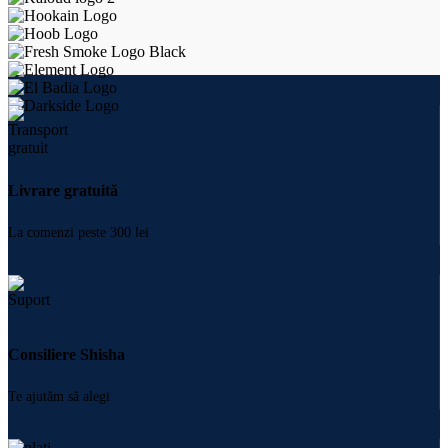
Livrare gratuită
La comenzi peste 300 lei
Consiliere Shisha
Te ajutăm să alegi