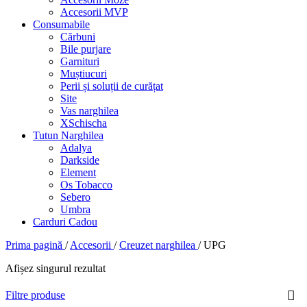
Accesorii MVP
Consumabile
Cărbuni
Bile purjare
Garnituri
Muștiucuri
Perii și soluții de curățat
Site
Vas narghilea
XSchischa
Tutun Narghilea
Adalya
Darkside
Element
Os Tobacco
Sebero
Umbra
Carduri Cadou
Prima pagină
/
Accesorii
/
Creuzet narghilea
/
UPG
Afișez singurul rezultat
Filtre produse