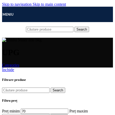
Skip to navigation
Skip to main content
MENIU
Search
UPG
Categories
Închide
Filtrare produse
Search
Filtru preț
Preț minim
Preț maxim