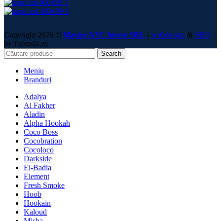
Copyright 2026 ©
Master ATC Invest SRL
-
webdesign
&
SEO
by Fantasia.ro
Search
Meniu
Branduri
Adalya
Al Fakher
Aladin
Alpha Hookah
Coco Boss
Cocobration
Cocoloco
Darkside
El-Badia
Element
Fresh Smoke
Hoob
Hookain
Kaloud
Misha