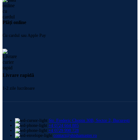
Plăți online
Cu cardul sau Apple Pay
Livrare rapidă
1-2 zile lucrătoare
Str. Frederic Chopin 30B, Sector 2, București
+4 0724 664 885
+4 0729 998 728
contact@shishamaster.ro