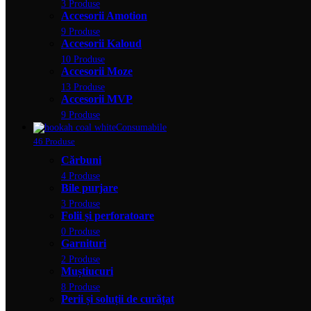
3 Produse
Accesorii Amotion
9 Produse
Accesorii Kaloud
10 Produse
Accesorii Moze
13 Produse
Accesorii MVP
9 Produse
Consumabile
46 Produse
Cărbuni
4 Produse
Bile purjare
3 Produse
Folii și perforatoare
0 Produse
Garnituri
2 Produse
Muștiucuri
8 Produse
Perii și soluții de curățat