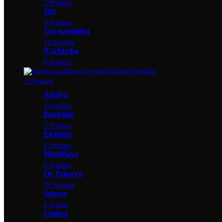
5 Produse
Site
4 Produse
Vas narghilea
12 Produse
XSchischa
8 Produse
Tutun Narghilea
25 Produse
Adalya
4 Produse
Darkside
5 Produse
Element
4 Produse
MustHave
0 Produse
Os Tobacco
10 Produse
Sebero
1 Produs
Umbra