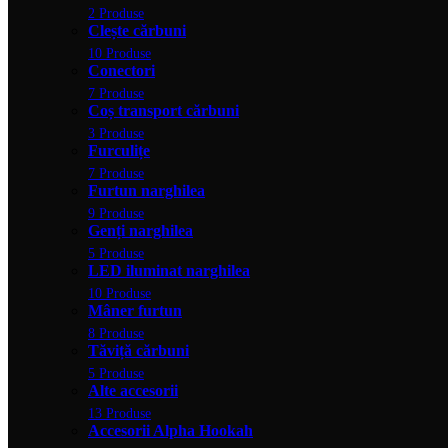
2 Produse
Clește cărbuni
10 Produse
Conectori
7 Produse
Coș transport cărbuni
3 Produse
Furculițe
7 Produse
Furtun narghilea
9 Produse
Genți narghilea
5 Produse
LED iluminat narghilea
10 Produse
Mâner furtun
8 Produse
Tăviță cărbuni
5 Produse
Alte accesorii
13 Produse
Accesorii Alpha Hookah