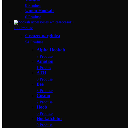
0 Produse
Union Hookah
0 Produse
Accesorii
180 Produse
Creuzet narghilea
54 Produse
Alpha Hookah
7 Produse
Amotion
1 Produs
ATH
0 Produse
Bee
3 Produse
Cosmo
2 Produse
Hoob
0 Produse
HookahJohn
0 Produse