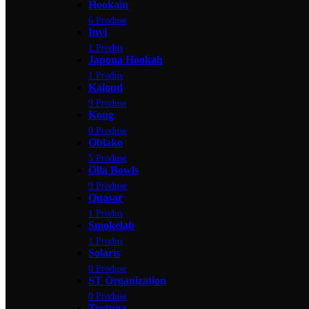
Hookain
6 Produse
Invi
1 Produs
Japona Hookah
1 Produs
Kaloud
9 Produse
Kong
0 Produse
Oblako
5 Produse
Olla Bowls
9 Produse
Quasar
1 Produs
Smokelab
1 Produs
Solaris
0 Produse
ST Organization
0 Produse
Tortuga