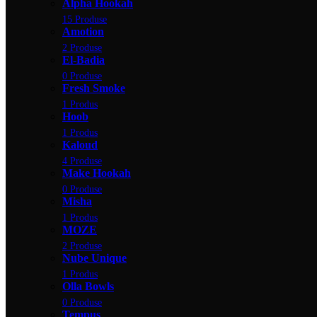
Alpha Hookah
15 Produse
Amotion
2 Produse
El-Badia
0 Produse
Fresh Smoke
1 Produs
Hoob
1 Produs
Kaloud
4 Produse
Make Hookah
0 Produse
Misha
1 Produs
MOZE
2 Produse
Nube Unique
1 Produs
Olla Bowls
0 Produse
Tempus