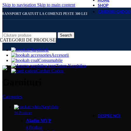
HOME
Skip to navigation
Skip to main content
SHOP
CARDURI CADOU
TRANSPORT GRATUIT LA COMENZI PESTE 300 LEI
CARD 
Search
CATEGORII DE PRODUSE
Narghilele
Accesorii
CARD 
Consumabile
Tutun Narghilea
Carduri Cadou
CARD 
Garnituri
Categories
CARD 
Narghilele
34 Produse
DESPRE NOI
Aladin MVP
4 Produse