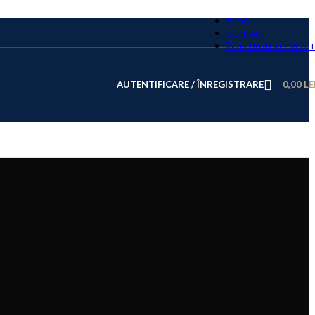
BLOG
CONTACT
ÎNTREBĂRI FRECVENT
AUTENTIFICARE / ÎNREGISTRARE
0,00
LE