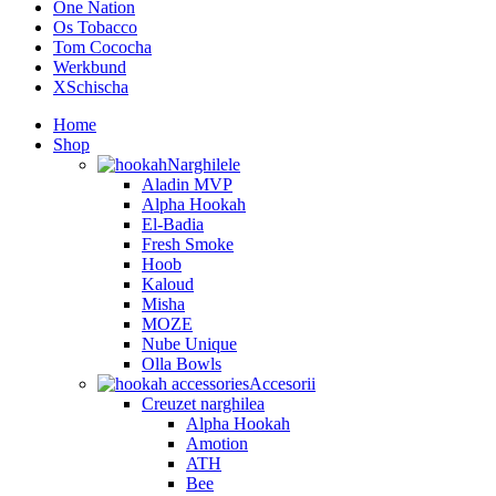
One Nation
Os Tobacco
Tom Cococha
Werkbund
XSchischa
Home
Shop
Narghilele
Aladin MVP
Alpha Hookah
El-Badia
Fresh Smoke
Hoob
Kaloud
Misha
MOZE
Nube Unique
Olla Bowls
Accesorii
Creuzet narghilea
Alpha Hookah
Amotion
ATH
Bee