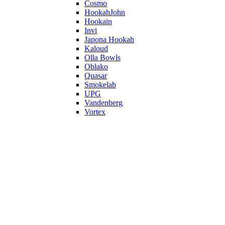
Cosmo
HookahJohn
Hookain
Invi
Japona Hookah
Kaloud
Olla Bowls
Oblako
Quasar
Smokelab
UPG
Vandenberg
Vortex
Werkbund
HMD
Apărătoare vânt
Aprinzător cărbuni
Arc furtun
Captator melasă
Clește cărbuni
Conectori
Coș transport cărbuni
Furculițe
Furtun narghilea
Genți narghilea