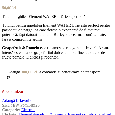
50,00
lei
Tutun narghilea Element WATER – tărie superioară
Tutunul pentru narghilea Element WATER Line este perfect pentru
pasionații de narghilea care doresc o experiență de fumat mai
puternică, fapt datorat tutunului Burley, de cea mai bună calitate,
fără a compromite aroma.
Grapefruit & Pomelo
este un amestec revigorant, de vară. Aroma
intensă este data de grapefruitul dulce, cu note fine, acidulate de
fructe pomelo. Delicios și răcoritor!
Adaugă
300,00
lei
la comandă și beneficiază de transport
gratuit!
Stoc epuizat
Adaugă la favorite
SKU:
EW-PomGrpf25
Categorie:
Element
Etichete:
Element grapefruit & pomelo
,
Element pomelo grapefruit
,