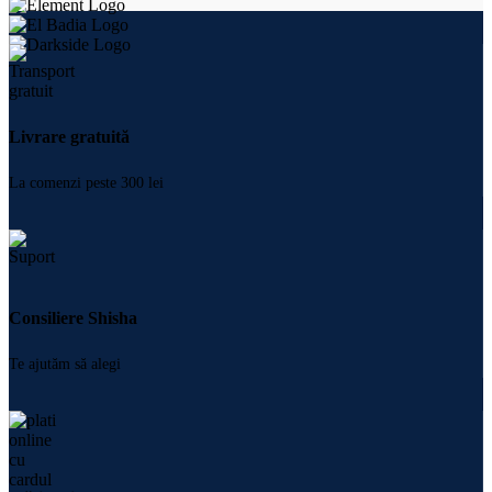
Livrare gratuită
La comenzi peste 300 lei
Consiliere Shisha
Te ajutăm să alegi