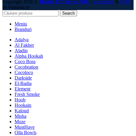
Copyright 2026 ©
Master ATC Invest SRL
-
webdesign
&
SEO
by Fantasia.ro
Search
Meniu
Branduri
Adalya
Al Fakher
Aladin
Alpha Hookah
Coco Boss
Cocobration
Cocoloco
Darkside
El-Badia
Element
Fresh Smoke
Hoob
Hookain
Kaloud
Misha
Moze
MustHave
Olla Bowls