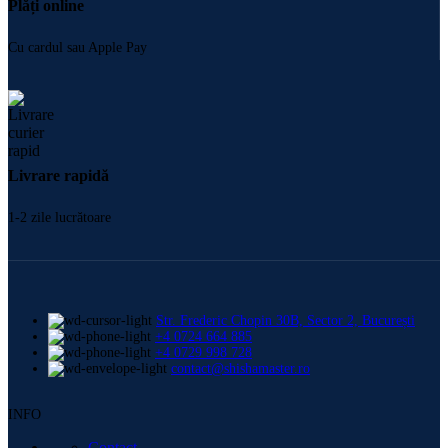
Plăți online
Cu cardul sau Apple Pay
Livrare rapidă
1-2 zile lucrătoare
Str. Frederic Chopin 30B, Sector 2, București
+4 0724 664 885
+4 0729 998 728
contact@shishamaster.ro
INFO
Contact