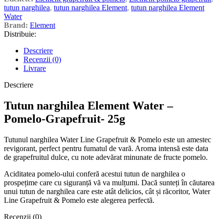
tutun narghilea
,
tutun narghilea Element
,
tutun narghilea Element
Water
Brand:
Element
Distribuie:
Descriere
Recenzii (0)
Livrare
Descriere
Tutun narghilea Element Water –
Pomelo-Grapefruit- 25g
Tutunul narghilea Water Line Grapefruit & Pomelo este un amestec
revigorant, perfect pentru fumatul de vară. Aroma intensă este data
de grapefruitul dulce, cu note adevărat minunate de fructe pomelo.
Aciditatea pomelo-ului conferă acestui tutun de narghilea o
prospețime care cu siguranță vă va mulțumi. Dacă sunteți în căutarea
unui tutun de narghilea care este atât delicios, cât și răcoritor, Water
Line Grapefruit & Pomelo este alegerea perfectă.
Recenzii (0)