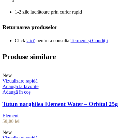
1-2 zile lucrătoare prin curier rapid
Returnarea produselor
Click
'aici'
pentru a consulta
Termeni și Condiții
Produse similare
New
Vizualizare rapidă
Adaugă la favorite
Adaugă în coș
Tutun narghilea Element Water – Orbital 25g
Element
50,00
lei
New
Vizualizare rapidă