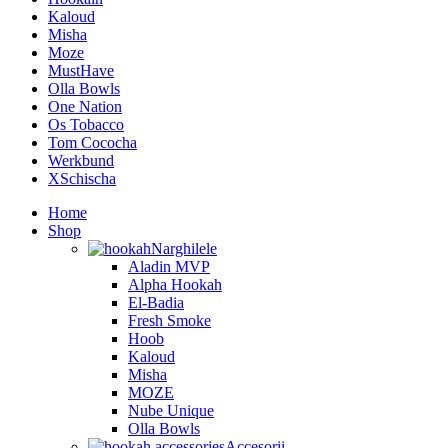
Kaloud
Misha
Moze
MustHave
Olla Bowls
One Nation
Os Tobacco
Tom Cococha
Werkbund
XSchischa
Home
Shop
Narghilele
Aladin MVP
Alpha Hookah
El-Badia
Fresh Smoke
Hoob
Kaloud
Misha
MOZE
Nube Unique
Olla Bowls
Accesorii