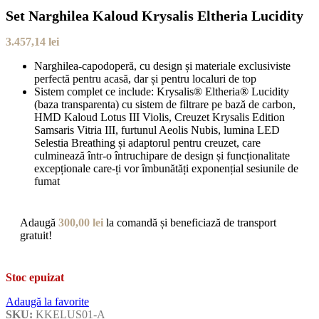
Set Narghilea Kaloud Krysalis Eltheria Lucidity
3.457,14
lei
Narghilea-capodoperă, cu design și materiale exclusiviste
perfectă pentru acasă, dar și pentru localuri de top
Sistem complet ce include: Krysalis® Eltheria® Lucidity
(baza transparenta) cu sistem de filtrare pe bază de carbon,
HMD Kaloud Lotus III Violis, Creuzet Krysalis Edition
Samsaris Vitria III, furtunul Aeolis Nubis, lumina LED
Selestia Breathing și adaptorul pentru creuzet, care
culminează într-o întruchipare de design și funcționalitate
excepționale care-ți vor îmbunătăți exponențial sesiunile de
fumat
Adaugă
300,00
lei
la comandă și beneficiază de transport
gratuit!
Stoc epuizat
Adaugă la favorite
SKU:
KKELUS01-A