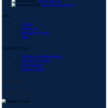
+4 0729 998 728
contact@shishamaster.ro
INFO
Contact
Despre noi
Intrebări frecvente
Blog
LINK-URI UTILE
Politică de confidențialitate
Termeni și Condiții
Date societate
Politica Cookie
Social Media:
Metode de plată: