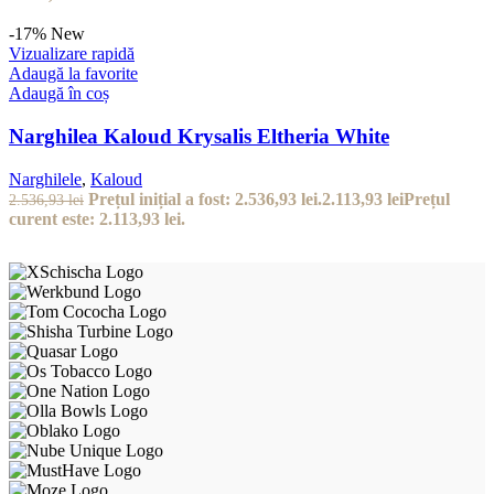
-17%
New
Vizualizare rapidă
Adaugă la favorite
Adaugă în coș
Narghilea Kaloud Krysalis Eltheria White
Narghilele
,
Kaloud
Prețul inițial a fost: 2.536,93 lei.
2.113,93
lei
Prețul
2.536,93
lei
curent este: 2.113,93 lei.