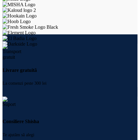
Livrare gratuită
La comenzi peste 300 lei
Consiliere Shisha
Te ajutăm să alegi