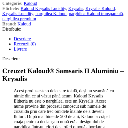
Categorie:
Kaloud
Etichete:
Kaloud Krysalis Lucidity
,
Krysalis
,
Krysalis Kaloud
,
Krysalis Lucidity
,
narghilea Kaloud
,
narghilea Kaloud transparentă
,
narghilea premium
Brand:
Kaloud
Distribuie:
Descriere
Recenzii (0)
Livrare
Descriere
Creuzet Kaloud® Samsaris II Aluminiu –
Krysalis
Acest produs este o delectare totală, deși nu seamănă cu
nimic din ce ai văzut până acum. Kaloud Krysalis
Eltheria nu este o narghilea, este un Krysalis. Acest
nume provine din procesul cunoscut sub numele de
crizalidă prin care trec omidele înainte de a deveni
fluturi. După mai bine de 500 de ani, Kaloud a crăpat
coaja pentru a declanșa o nouă eră a designului de
narghilea, într-un efort de a oferi o nouă abordare a