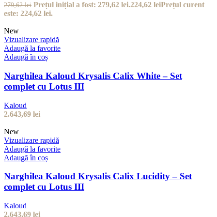
Prețul inițial a fost: 279,62 lei.
224,62
lei
Prețul curent
279,62
lei
este: 224,62 lei.
New
Vizualizare rapidă
Adaugă la favorite
Adaugă în coș
Narghilea Kaloud Krysalis Calix White – Set
complet cu Lotus III
Kaloud
2.643,69
lei
New
Vizualizare rapidă
Adaugă la favorite
Adaugă în coș
Narghilea Kaloud Krysalis Calix Lucidity – Set
complet cu Lotus III
Kaloud
2.643,69
lei