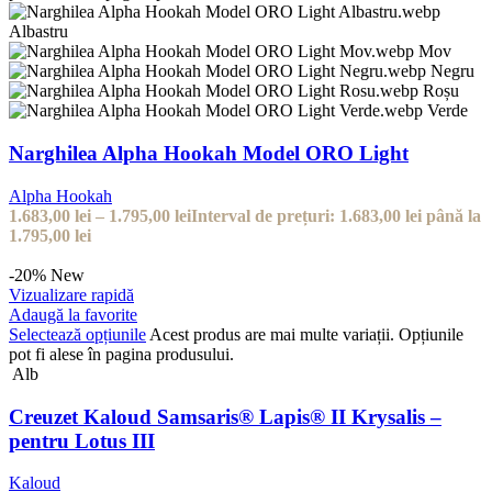
Albastru
Mov
Negru
Roșu
Verde
Narghilea Alpha Hookah Model ORO Light
Alpha Hookah
1.683,00
lei
–
1.795,00
lei
Interval de prețuri: 1.683,00 lei până la
1.795,00 lei
-20%
New
Vizualizare rapidă
Adaugă la favorite
Selectează opțiunile
Acest produs are mai multe variații. Opțiunile
pot fi alese în pagina produsului.
Alb
Creuzet Kaloud Samsaris® Lapis® II Krysalis –
pentru Lotus III
Kaloud