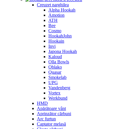
Creuzet narghilea
Alpha Hookah
Amotion
ATH
Bee
Cosmo
HookahJohn
Hookain
Invi
Japona Hookah
Kaloud
Olla Bowls
Oblako
Quasar
Smokelab
UPG
Vandenberg
Vortex
Werkbund
HMD
Apărătoare vânt
Aprinzător cărbuni
Arc furtun
Captator melasă