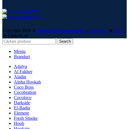
Copyright 2026 ©
Master ATC Invest SRL
-
webdesign
&
SEO
by Fantasia.ro
Search
Meniu
Branduri
Adalya
Al Fakher
Aladin
Alpha Hookah
Coco Boss
Cocobration
Cocoloco
Darkside
El-Badia
Element
Fresh Smoke
Hoob
Hookain