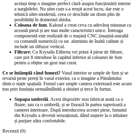
același timp o imagine perfect clară asupra funcționării interne
a narghilelei. Nu știm cum s-a reușit acest lucru, dar este o
tehnică ultre-modernă, ceea ce deschide un drum plin de
posibilități în domeniul shisha.
Coloana de fum
. Kaloud a creat ceva cu adevărat minunat cu
această piesă și are mai multe caracteristici unice. Întreaga
componentă este realizată de o mașină CNC (mașină-unealtă
cu comandă numerică) cu un aluminiu de înaltă calitate și
include un difuzor vertical.
Filtrare
; Cu Krysalis Eltheria vei primi 4 piese de filtrare,
care pot fi introduse în capătul inferior al coloanei de fum
pentru a obține un gust mai curat.
Ce se întâmplă când fumezi?
Vasul interior se umple de fum și se
revarsă peste pereți în vasul exterior, ca o imagine a Pământului
dintr-o stație spațială. Fumul care umple camera exterioară este acum
tras prin fundația nemaiîntâlnită a shishei și trece în furtun.
Supapa umbrelă
. Acest dispozitiv nou fabricat arată ca o
floare, sau ca o umbrelă, și se fixează în partea superioară a
camerei interioare. După introducerea acestei piese, fumatul
din Krysalis a devenit senzațional, dând naștere la o inhalare
și purjare ultra confortabile.
Recenzii (0)