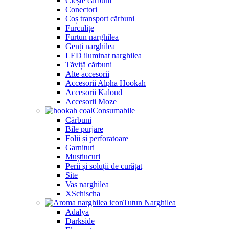
Clește cărbuni
Conectori
Coș transport cărbuni
Furculițe
Furtun narghilea
Genți narghilea
LED iluminat narghilea
Tăviță cărbuni
Alte accesorii
Accesorii Alpha Hookah
Accesorii Kaloud
Accesorii Moze
Consumabile
Cărbuni
Bile purjare
Folii și perforatoare
Garnituri
Muștiucuri
Perii și soluții de curățat
Site
Vas narghilea
XSchischa
Tutun Narghilea
Adalya
Darkside