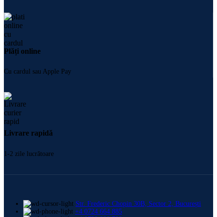
Plăți online
Cu cardul sau Apple Pay
Livrare rapidă
1-2 zile lucrătoare
Str. Frederic Chopin 30B, Sector 2, București
+4 0724 664 885