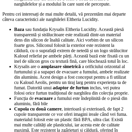
narghilelelor și a modului în care sunt ele percepute.
Pentru cei interesați de mai multe detalii, vă prezentăm mai departe
câteva caracteristici ale narghilelei Eltheria Lucidity.
Baza
sau fundația Krysalis Eltheria Lucidity. Această piesă
transparentă și strălucitoare este realizată dintr-un material
dens din silicon de înaltă calitate. Aici vorbim de un silicon
foarte gros. Siliconul folosit la exterior este rezistent la
căldură, cu o suprafață extrem de netedă și un logo strălucitor
Kaloud reliefat pe ambele părți. Această bază este fixată cu un
inel de silicon gros cu textură fină, care blochează totul în loc.
Krysalis are o
amplasare simetrică
a orificiului orizontal al
furtunului și a supapei de evacuare a fumului, ambele realizate
din aluminiu. Acest design a fost conceput pentru a fi utilizat
cu Kaloud Aeolis, pentru un tiraj larg pentru experiența ta de
fumat. Datorită unui
adaptor de furtun
inclus, vei putea
folosi orice furtun tradițional de narghilea din colecția proprie.
Funcția de
evacuare
a fumului este îndeplinită de o piesă din
aluminiu, fără bile
Cupola cu două camere
, interioară și exterioară, de fapt 2
cupole transparente ce vor oferi imagini ireale când vei fuma.
materialul folosit este un plastic fără BPA, ultra clar. Există
mai multe calități ale plasticului, iar acesta este de calitate
maximă. Este rezistent la zgârieturi și căldură, oferind în