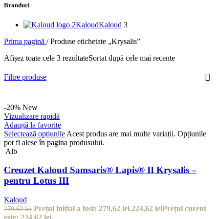
Branduri
Kaloud
Kaloud
3
Prima pagină
/
Produse etichetate „Krysalis”
Afișez toate cele 3 rezultate
Sortat după cele mai recente
Filtre produse
-20%
New
Vizualizare rapidă
Adaugă la favorite
Selectează opțiunile
Acest produs are mai multe variații. Opțiunile
pot fi alese în pagina produsului.
Alb
Creuzet Kaloud Samsaris® Lapis® II Krysalis –
pentru Lotus III
Kaloud
Prețul inițial a fost: 279,62 lei.
224,62
lei
Prețul curent
279,62
lei
este: 224,62 lei.