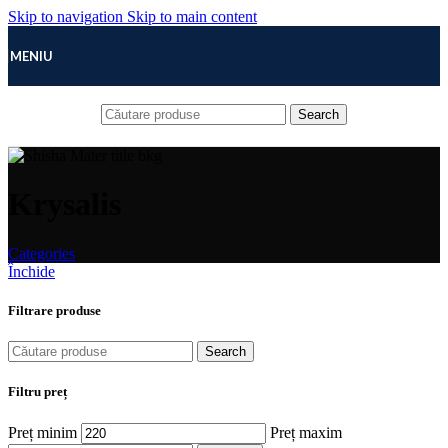
Skip to navigation
Skip to main content
MENIU
Search
Krysalis
Categories
Închide
Filtrare produse
Search
Filtru preț
Preț minim
Preț maxim