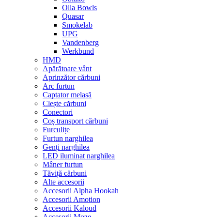
Olla Bowls
Quasar
Smokelab
UPG
Vandenberg
Werkbund
HMD
Apărătoare vânt
Aprinzător cărbuni
Arc furtun
Captator melasă
Clește cărbuni
Conectori
Coș transport cărbuni
Furculițe
Furtun narghilea
Genți narghilea
LED iluminat narghilea
Mâner furtun
Tăviță cărbuni
Alte accesorii
Accesorii Alpha Hookah
Accesorii Amotion
Accesorii Kaloud
Accesorii Moze