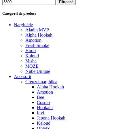
Filtrează
Categorii de produse
Narghilele
Aladin MVP
Alpha Hookah
Amotion
Fresh Smoke
Hoob
Kaloud
Misha
MOZE
Nube Unique
Accesorii
Creuzet narghilea
Alpha Hookah
Amotion
Bee
Cosmo
Hookain
Invi
Japona Hookah
Kaloud
Oblako