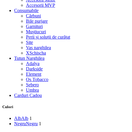
Accesorii MVP
Consumabile
Cărbuni
Bile purjare
Garnituri
Muștiucuri
Perii și soluții de curățat
Site
Vas narghilea
XSchischa
Tutun Narghilea
Adalya
Darkside
Element
Os Tobacco
Sebero
Umbra
Carduri Cadou
Culori
Alb
Alb
1
Negru
Negru
1