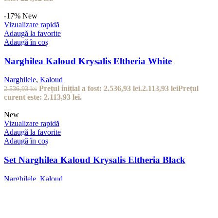
-17%
New
Vizualizare rapidă
Adaugă la favorite
Adaugă în coș
Narghilea Kaloud Krysalis Eltheria White
Narghilele
,
Kaloud
Prețul inițial a fost: 2.536,93 lei.
2.113,93
lei
Prețul
2.536,93
lei
curent este: 2.113,93 lei.
New
Vizualizare rapidă
Adaugă la favorite
Adaugă în coș
Set Narghilea Kaloud Krysalis Eltheria Black
Narghilele
,
Kaloud
3.800,00
lei