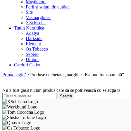
Muștiucuri
Perii și soluții de curățat
Site
Vas narghilea
XSchischa
Tutun Narghilea
Adalya
Darkside
Element
Os Tobacco
Sebero
Umbra
Carduri Cadou
Prima pagină
/
Produse etichetate „narghilea Kaloud transparentă”
Nu a fost găsit niciun produs care să se potrivească cu selecția ta.
Search