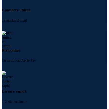
Consiliere Shisha
Te ajutăm să alegi
Plăți online
Cu cardul sau Apple Pay
Livrare rapidă
1-2 zile lucrătoare