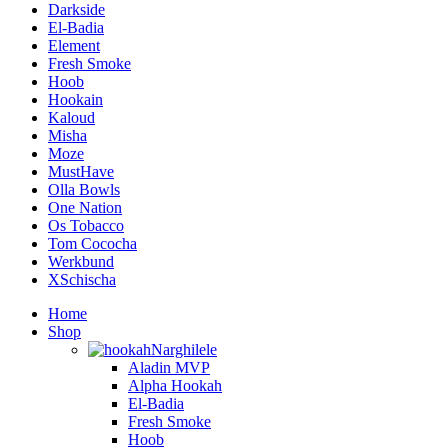
Darkside
El-Badia
Element
Fresh Smoke
Hoob
Hookain
Kaloud
Misha
Moze
MustHave
Olla Bowls
One Nation
Os Tobacco
Tom Cococha
Werkbund
XSchischa
Home
Shop
Narghilele
Aladin MVP
Alpha Hookah
El-Badia
Fresh Smoke
Hoob