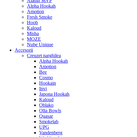
Aladin MVP
Alpha Hookah
Amotion
Fresh Smoke
Hoob
Kaloud
Misha
MOZE
Nube Unique
Accesorii
Creuzet narghilea
Alpha Hookah
Amotion
Bee
Cosmo
Hookain
Invi
Japona Hookah
Kaloud
Oblako
Olla Bowls
Quasar
Smokelab
UPG
Vandenberg