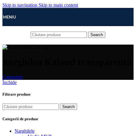
Skip to navigation
Skip to main content
MENIU
Search
narghilea Kaloud transparentă
Categories
Închide
Filtrare produse
Search
Categorii de produse
Narghilele