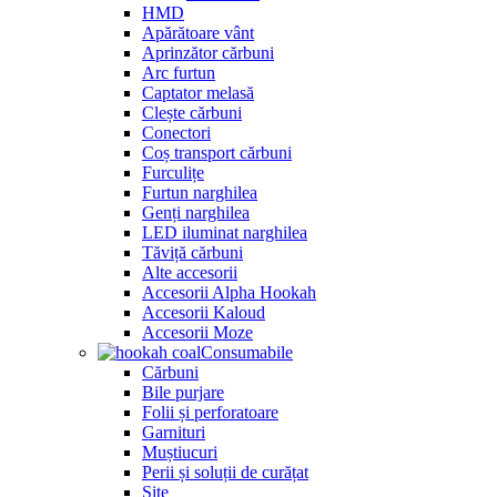
HMD
Apărătoare vânt
Aprinzător cărbuni
Arc furtun
Captator melasă
Clește cărbuni
Conectori
Coș transport cărbuni
Furculițe
Furtun narghilea
Genți narghilea
LED iluminat narghilea
Tăviță cărbuni
Alte accesorii
Accesorii Alpha Hookah
Accesorii Kaloud
Accesorii Moze
Consumabile
Cărbuni
Bile purjare
Folii și perforatoare
Garnituri
Muștiucuri
Perii și soluții de curățat
Site