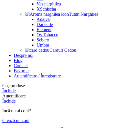
Vas narghilea
XSchischa
Tutun Narghilea
Adalya
Darkside
Element
Os Tobacco
Sebero
Umbra
Carduri Cadou
Despre noi
Blog
Contact
Favorite
Autentificare / Înregistrare
Coș produse
Închide
Autentificare
Închide
Incă nu ai cont?
Crează un cont