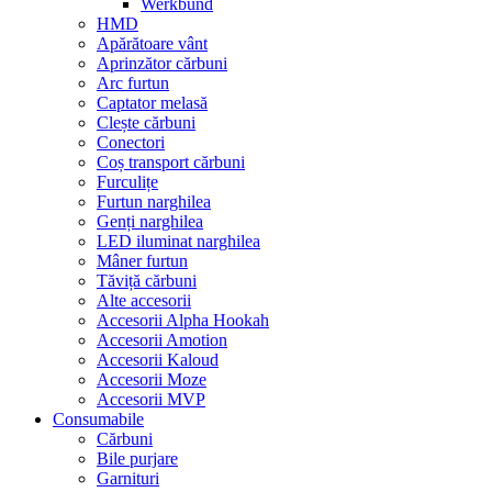
Werkbund
HMD
Apărătoare vânt
Aprinzător cărbuni
Arc furtun
Captator melasă
Clește cărbuni
Conectori
Coș transport cărbuni
Furculițe
Furtun narghilea
Genți narghilea
LED iluminat narghilea
Mâner furtun
Tăviță cărbuni
Alte accesorii
Accesorii Alpha Hookah
Accesorii Amotion
Accesorii Kaloud
Accesorii Moze
Accesorii MVP
Consumabile
Cărbuni
Bile purjare
Garnituri