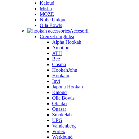
Kaloud
Misha
MOZE
Nube Unique
Olla Bowls
Accesorii
Creuzet narghilea
Alpha Hookah
Amotion
ATH
Bee
Cosmo
HookahJohn
Hookain
Invi
Japona Hookah
Kaloud
Olla Bowls
Oblako
Quasar
Smokelab
UPG
Vandenberg
Vortex
Werkbund