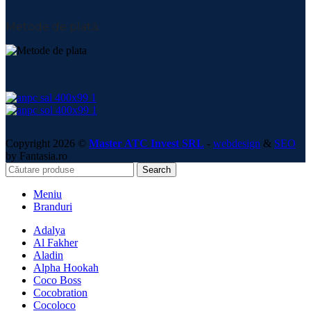
Metode de plată:
Copyright 2026 ©
Master ATC Invest SRL
-
webdesign
&
SEO
by Fantasia.ro
Search
Meniu
Branduri
Adalya
Al Fakher
Aladin
Alpha Hookah
Coco Boss
Cocobration
Cocoloco