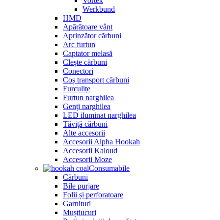
Vortex
Werkbund
HMD
Apărătoare vânt
Aprinzător cărbuni
Arc furtun
Captator melasă
Clește cărbuni
Conectori
Coș transport cărbuni
Furculițe
Furtun narghilea
Genți narghilea
LED iluminat narghilea
Tăviță cărbuni
Alte accesorii
Accesorii Alpha Hookah
Accesorii Kaloud
Accesorii Moze
Consumabile
Cărbuni
Bile purjare
Folii și perforatoare
Garnituri
Muștiucuri