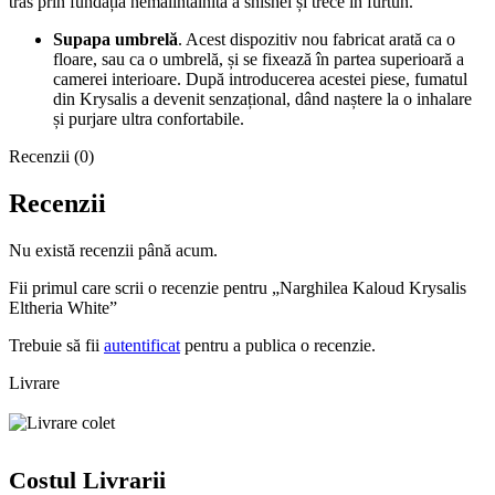
tras prin fundația nemaiîntâlnită a shishei și trece în furtun.
Supapa umbrelă
. Acest dispozitiv nou fabricat arată ca o
floare, sau ca o umbrelă, și se fixează în partea superioară a
camerei interioare. După introducerea acestei piese, fumatul
din Krysalis a devenit senzațional, dând naștere la o inhalare
și purjare ultra confortabile.
Recenzii (0)
Recenzii
Nu există recenzii până acum.
Fii primul care scrii o recenzie pentru „Narghilea Kaloud Krysalis
Eltheria White”
Trebuie să fii
autentificat
pentru a publica o recenzie.
Livrare
Costul Livrarii