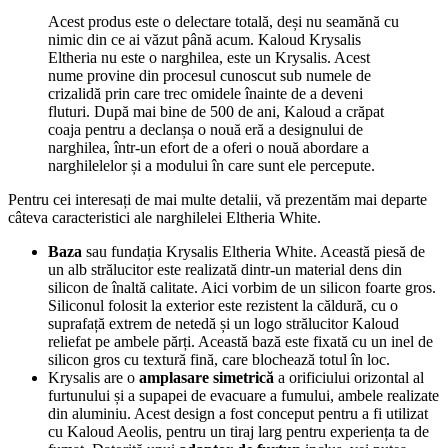
Acest produs este o delectare totală, deși nu seamănă cu
nimic din ce ai văzut până acum. Kaloud Krysalis
Eltheria nu este o narghilea, este un Krysalis. Acest
nume provine din procesul cunoscut sub numele de
crizalidă prin care trec omidele înainte de a deveni
fluturi. După mai bine de 500 de ani, Kaloud a crăpat
coaja pentru a declanșa o nouă eră a designului de
narghilea, într-un efort de a oferi o nouă abordare a
narghilelelor și a modului în care sunt ele percepute.
Pentru cei interesați de mai multe detalii, vă prezentăm mai departe
câteva caracteristici ale narghilelei Eltheria White.
Baza
sau fundația Krysalis Eltheria White. Această piesă de
un alb strălucitor este realizată dintr-un material dens din
silicon de înaltă calitate. Aici vorbim de un silicon foarte gros.
Siliconul folosit la exterior este rezistent la căldură, cu o
suprafață extrem de netedă și un logo strălucitor Kaloud
reliefat pe ambele părți. Această bază este fixată cu un inel de
silicon gros cu textură fină, care blochează totul în loc.
Krysalis are o
amplasare simetrică
a orificiului orizontal al
furtunului și a supapei de evacuare a fumului, ambele realizate
din aluminiu. Acest design a fost conceput pentru a fi utilizat
cu Kaloud Aeolis, pentru un tiraj larg pentru experiența ta de