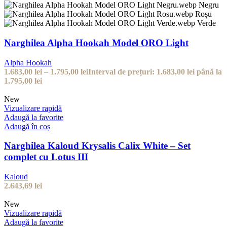
Negru
Roșu
Verde
Narghilea Alpha Hookah Model ORO Light
Alpha Hookah
1.683,00
lei
–
1.795,00
lei
Interval de prețuri: 1.683,00 lei până la
1.795,00 lei
New
Vizualizare rapidă
Adaugă la favorite
Adaugă în coș
Narghilea Kaloud Krysalis Calix White – Set
complet cu Lotus III
Kaloud
2.643,69
lei
New
Vizualizare rapidă
Adaugă la favorite