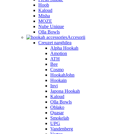
Hoob
Kaloud
Misha
MOZE
Nube Unique
Olla Bowls
Accesorii
Creuzet narghilea
Alpha Hookah
Amotion
ATH
Bee
Cosmo
HookahJohn
Hookain
Invi
Japona Hookah
Kaloud
Olla Bowls
Oblako
Quasar
Smokelab
UPG
Vandenberg