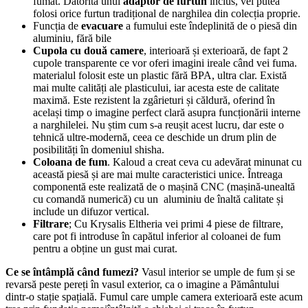
fumat. Datorită unui
adaptor de furtun
inclus, vei putea
folosi orice furtun tradițional de narghilea din colecția proprie.
Funcția de
evacuare
a fumului este îndeplinită de o piesă din
aluminiu, fără bile
Cupola cu două camere
, interioară și exterioară, de fapt 2
cupole transparente ce vor oferi imagini ireale când vei fuma.
materialul folosit este un plastic fără BPA, ultra clar. Există
mai multe calități ale plasticului, iar acesta este de calitate
maximă. Este rezistent la zgârieturi și căldură, oferind în
același timp o imagine perfect clară asupra funcționării interne
a narghilelei. Nu știm cum s-a reușit acest lucru, dar este o
tehnică ultre-modernă, ceea ce deschide un drum plin de
posibilități în domeniul shisha.
Coloana de fum
. Kaloud a creat ceva cu adevărat minunat cu
această piesă și are mai multe caracteristici unice. Întreaga
componentă este realizată de o mașină CNC (mașină-unealtă
cu comandă numerică) cu un aluminiu de înaltă calitate și
include un difuzor vertical.
Filtrare
; Cu Krysalis Eltheria vei primi 4 piese de filtrare,
care pot fi introduse în capătul inferior al coloanei de fum
pentru a obține un gust mai curat.
Ce se întâmplă când fumezi?
Vasul interior se umple de fum și se
revarsă peste pereți în vasul exterior, ca o imagine a Pământului
dintr-o stație spațială. Fumul care umple camera exterioară este acum