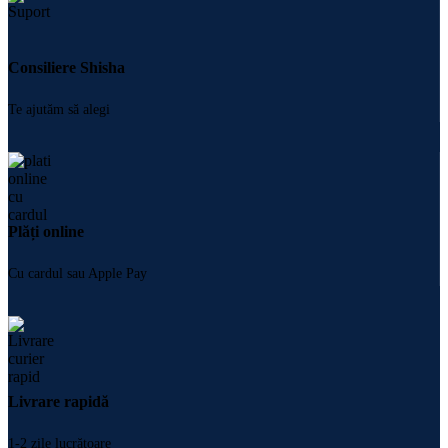
Consiliere Shisha
Te ajutăm să alegi
Plăți online
Cu cardul sau Apple Pay
Livrare rapidă
1-2 zile lucrătoare