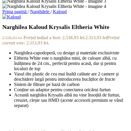
Prima pagină
/
Narghilele
/
Kaloud
Narghilea Kaloud Krysalis Eltheria White
Prețul inițial a fost: 2.536,93 lei.
2.113,93
lei
Prețul
2.536,93
lei
curent este: 2.113,93 lei.
Narghilea-capodoperă, cu design și materiale exclusiviste
Eltheria White este o narghilea mini, de culoare albă, cu
înălțimea de 24 cm., perfectă pentru acasă, dar și pentru
localuri de top
Vasul din plastic de cea mai înaltă calitate are 2 camere și
deschidere largă pentru introducerea bucăților de fructe
Sistem de filtrare pe bază de carbon
Conține un adaptor pentru conectarea oricărui furtun
Această narghilea Krysalis albă nu vine însoțită de furtun,
creuzet, clește sau HMD (aceste accesorii premium se vând
separat)