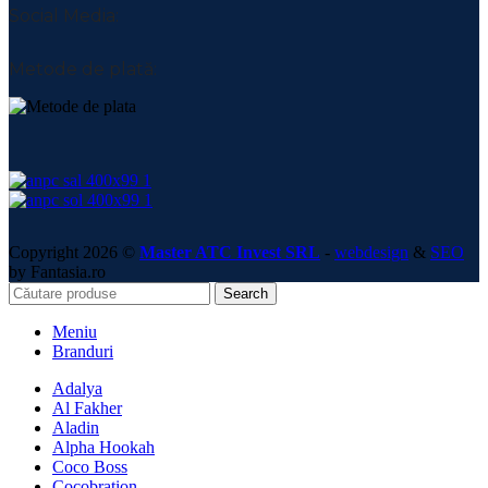
Social Media:
Metode de plată:
Copyright 2026 ©
Master ATC Invest SRL
-
webdesign
&
SEO
by Fantasia.ro
Search
Meniu
Branduri
Adalya
Al Fakher
Aladin
Alpha Hookah
Coco Boss
Cocobration