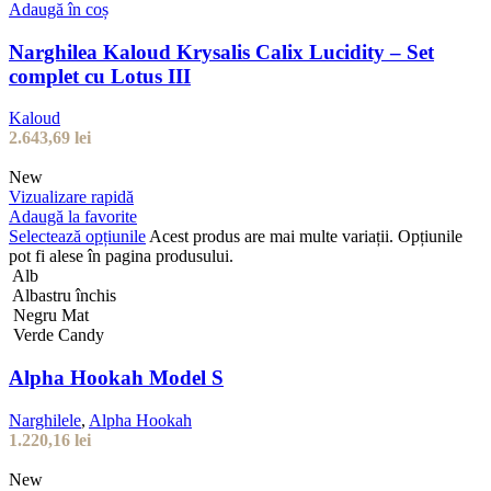
Adaugă în coș
Narghilea Kaloud Krysalis Calix Lucidity – Set
complet cu Lotus III
Kaloud
2.643,69
lei
New
Vizualizare rapidă
Adaugă la favorite
Selectează opțiunile
Acest produs are mai multe variații. Opțiunile
pot fi alese în pagina produsului.
Alb
Albastru închis
Negru Mat
Verde Candy
Alpha Hookah Model S
Narghilele
,
Alpha Hookah
1.220,16
lei
New