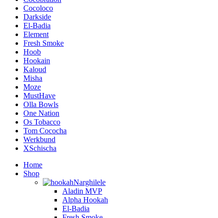
Cocoloco
Darkside
El-Badia
Element
Fresh Smoke
Hoob
Hookain
Kaloud
Misha
Moze
MustHave
Olla Bowls
One Nation
Os Tobacco
Tom Cococha
Werkbund
XSchischa
Home
Shop
Narghilele
Aladin MVP
Alpha Hookah
El-Badia
Fresh Smoke