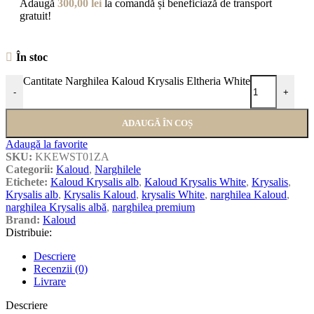
Adaugă
300,00
lei
la comandă și beneficiază de transport
gratuit!
În stoc
Cantitate Narghilea Kaloud Krysalis Eltheria White
-
+
ADAUGĂ ÎN COȘ
Adaugă la favorite
SKU:
KKEWST01ZA
Categorii:
Kaloud
,
Narghilele
Etichete:
Kaloud Krysalis alb
,
Kaloud Krysalis White
,
Krysalis
,
Krysalis alb
,
Krysalis Kaloud
,
krysalis White
,
narghilea Kaloud
,
narghilea Krysalis albă
,
narghilea premium
Brand:
Kaloud
Distribuie:
Descriere
Recenzii (0)
Livrare
Descriere