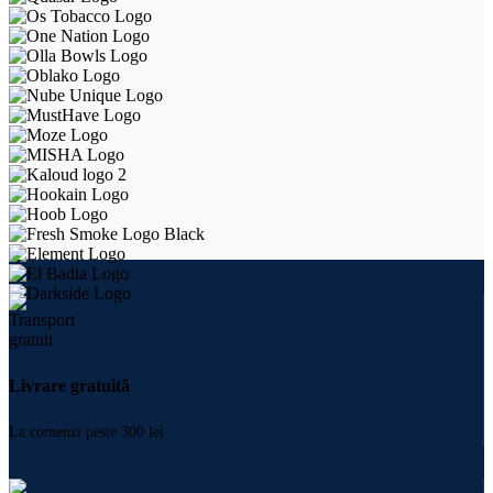
Livrare gratuită
La comenzi peste 300 lei