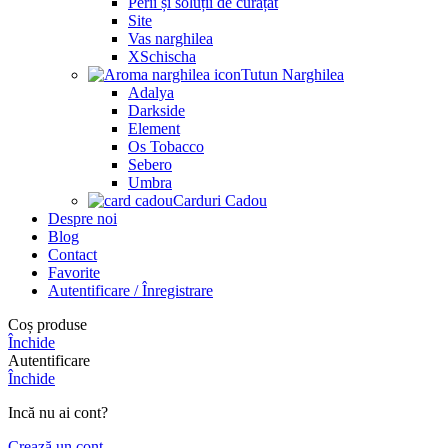
Perii și soluții de curățat
Site
Vas narghilea
XSchischa
Tutun Narghilea
Adalya
Darkside
Element
Os Tobacco
Sebero
Umbra
Carduri Cadou
Despre noi
Blog
Contact
Favorite
Autentificare / Înregistrare
Coș produse
Închide
Autentificare
Închide
Incă nu ai cont?
Crează un cont