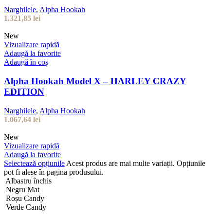
Narghilele
,
Alpha Hookah
1.321,85
lei
New
Vizualizare rapidă
Adaugă la favorite
Adaugă în coș
Alpha Hookah Model X – HARLEY CRAZY
EDITION
Narghilele
,
Alpha Hookah
1.067,64
lei
New
Vizualizare rapidă
Adaugă la favorite
Selectează opțiunile
Acest produs are mai multe variații. Opțiunile
pot fi alese în pagina produsului.
Albastru închis
Negru Mat
Roșu Candy
Verde Candy