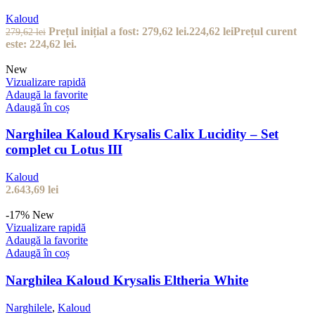
Kaloud
Prețul inițial a fost: 279,62 lei.
224,62
lei
Prețul curent
279,62
lei
este: 224,62 lei.
New
Vizualizare rapidă
Adaugă la favorite
Adaugă în coș
Narghilea Kaloud Krysalis Calix Lucidity – Set
complet cu Lotus III
Kaloud
2.643,69
lei
-17%
New
Vizualizare rapidă
Adaugă la favorite
Adaugă în coș
Narghilea Kaloud Krysalis Eltheria White
Narghilele
,
Kaloud