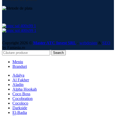
Copyright 2026 ©
Master ATC Invest SRL
-
webdesign
&
SEO
by Fantasia.ro
Search
Meniu
Branduri
Adalya
Al Fakher
Aladin
Alpha Hookah
Coco Boss
Cocobration
Cocoloco
Darkside
El-Badia