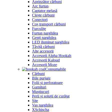
Aprinzător cărbuni
Arc furtun
Captator melasă
Clește cărbuni
Conectori
Coș transport cărbuni
Furculițe
Furtun narghilea
Genți narghilea
LED iluminat narghilea
Tăviță cărbuni
Alte accesorii
Accesorii Alpha Hookah
Accesorii Kaloud
Accesorii Moze
Consumabile
Cărbuni
Bile purjare
Folii și perforatoare
Garnituri
Muștiucuri
Perii și soluții de curățat
Site
Vas narghilea
XSchischa