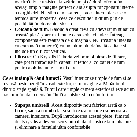
maximă. Este rezistent la zgârieturi și căldură, oferind în
același timp o imagine perfect clară asupra funcționării interne
a narghilelei. Nu știm cum s-a reușit acest lucru, dar este o
tehnică ultre-modernă, ceea ce deschide un drum plin de
posibilități în domeniul shisha.
Coloana de fum
. Kaloud a creat ceva cu adevărat minunat cu
această piesă și are mai multe caracteristici unice. Întreaga
componentă este realizată de o mașină CNC (mașină-unealtă
cu comandă numerică) cu un aluminiu de înaltă calitate și
include un difuzor vertical.
Filtrare
; Cu Krysalis Eltheria vei primi 4 piese de filtrare,
care pot fi introduse în capătul inferior al coloanei de fum
pentru a obține un gust mai curat.
Ce se întâmplă când fumezi?
Vasul interior se umple de fum și se
revarsă peste pereți în vasul exterior, ca o imagine a Pământului
dintr-o stație spațială. Fumul care umple camera exterioară este acum
tras prin fundația nemaiîntâlnită a shishei și trece în furtun.
Supapa umbrelă
. Acest dispozitiv nou fabricat arată ca o
floare, sau ca o umbrelă, și se fixează în partea superioară a
camerei interioare. După introducerea acestei piese, fumatul
din Krysalis a devenit senzațional, dând naștere la o inhalare
și eliminare a fumului ultra confortabile.