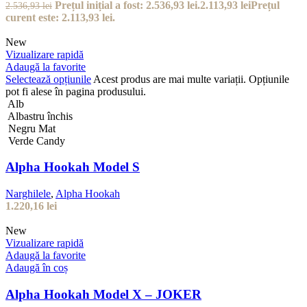
Prețul inițial a fost: 2.536,93 lei.
2.113,93
lei
Prețul
2.536,93
lei
curent este: 2.113,93 lei.
New
Vizualizare rapidă
Adaugă la favorite
Selectează opțiunile
Acest produs are mai multe variații. Opțiunile
pot fi alese în pagina produsului.
Alb
Albastru închis
Negru Mat
Verde Candy
Alpha Hookah Model S
Narghilele
,
Alpha Hookah
1.220,16
lei
New
Vizualizare rapidă
Adaugă la favorite
Adaugă în coș
Alpha Hookah Model X – JOKER