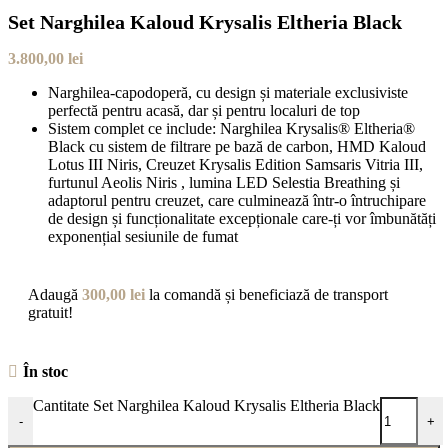
Set Narghilea Kaloud Krysalis Eltheria Black
3.800,00
lei
Narghilea-capodoperă, cu design și materiale exclusiviste
perfectă pentru acasă, dar și pentru localuri de top
Sistem complet ce include: Narghilea Krysalis® Eltheria®
Black cu sistem de filtrare pe bază de carbon, HMD Kaloud
Lotus III Niris, Creuzet Krysalis Edition Samsaris Vitria III,
furtunul Aeolis Niris , lumina LED Selestia Breathing și
adaptorul pentru creuzet, care culminează într-o întruchipare
de design și funcționalitate excepționale care-ți vor îmbunătăți
exponențial sesiunile de fumat
Adaugă
300,00
lei
la comandă și beneficiază de transport
gratuit!
În stoc
Cantitate Set Narghilea Kaloud Krysalis Eltheria Black
-
+