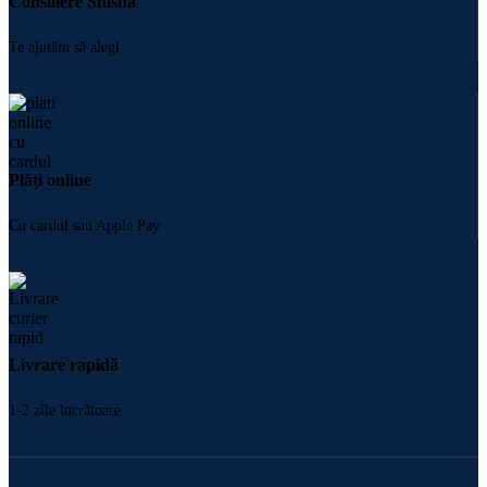
Consiliere Shisha
Te ajutăm să alegi
Plăți online
Cu cardul sau Apple Pay
Livrare rapidă
1-2 zile lucrătoare