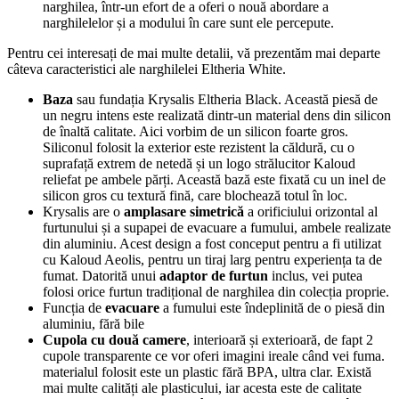
narghilea, într-un efort de a oferi o nouă abordare a
narghilelelor și a modului în care sunt ele percepute.
Pentru cei interesați de mai multe detalii, vă prezentăm mai departe
câteva caracteristici ale narghilelei Eltheria White.
Baza
sau fundația Krysalis Eltheria Black. Această piesă de
un negru intens este realizată dintr-un material dens din silicon
de înaltă calitate. Aici vorbim de un silicon foarte gros.
Siliconul folosit la exterior este rezistent la căldură, cu o
suprafață extrem de netedă și un logo strălucitor Kaloud
reliefat pe ambele părți. Această bază este fixată cu un inel de
silicon gros cu textură fină, care blochează totul în loc.
Krysalis are o
amplasare simetrică
a orificiului orizontal al
furtunului și a supapei de evacuare a fumului, ambele realizate
din aluminiu. Acest design a fost conceput pentru a fi utilizat
cu Kaloud Aeolis, pentru un tiraj larg pentru experiența ta de
fumat. Datorită unui
adaptor de furtun
inclus, vei putea
folosi orice furtun tradițional de narghilea din colecția proprie.
Funcția de
evacuare
a fumului este îndeplinită de o piesă din
aluminiu, fără bile
Cupola cu două camere
, interioară și exterioară, de fapt 2
cupole transparente ce vor oferi imagini ireale când vei fuma.
materialul folosit este un plastic fără BPA, ultra clar. Există
mai multe calități ale plasticului, iar acesta este de calitate