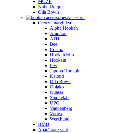
MOZE
Nube Unique
Olla Bowls
Accesorii
Creuzet narghilea
Alpha Hookah
Amotion
ATH
Bee
Cosmo
HookahJohn
Hookain
Invi
Japona Hookah
Kaloud
Olla Bowls
Oblako
Quasar
Smokelab
UPG
Vandenberg
Vortex
Werkbund
HMD
Apărătoare vânt