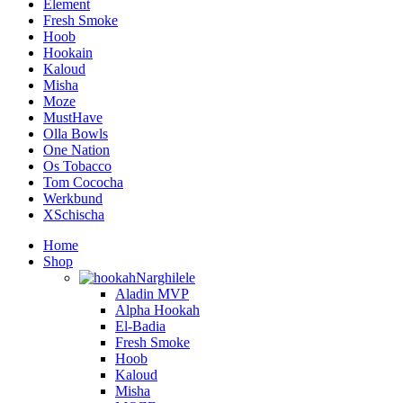
Element
Fresh Smoke
Hoob
Hookain
Kaloud
Misha
Moze
MustHave
Olla Bowls
One Nation
Os Tobacco
Tom Cococha
Werkbund
XSchischa
Home
Shop
Narghilele
Aladin MVP
Alpha Hookah
El-Badia
Fresh Smoke
Hoob
Kaloud
Misha