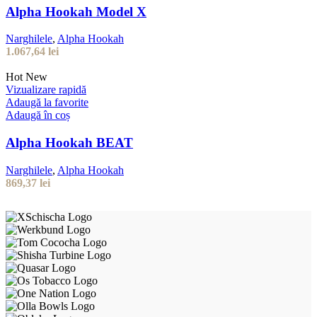
Alpha Hookah Model X
Narghilele
,
Alpha Hookah
1.067,64
lei
Hot
New
Vizualizare rapidă
Adaugă la favorite
Adaugă în coș
Alpha Hookah BEAT
Narghilele
,
Alpha Hookah
869,37
lei