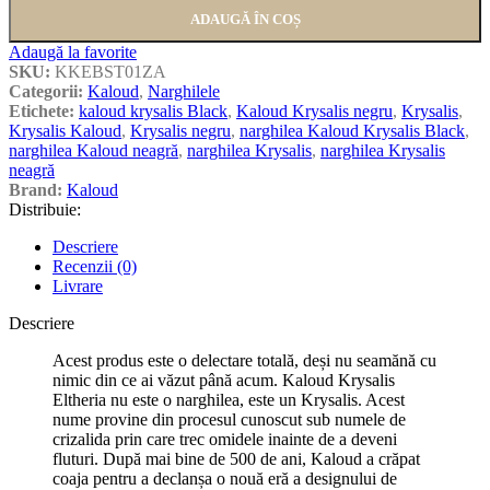
ADAUGĂ ÎN COȘ
Adaugă la favorite
SKU:
KKEBST01ZA
Categorii:
Kaloud
,
Narghilele
Etichete:
kaloud krysalis Black
,
Kaloud Krysalis negru
,
Krysalis
,
Krysalis Kaloud
,
Krysalis negru
,
narghilea Kaloud Krysalis Black
,
narghilea Kaloud neagră
,
narghilea Krysalis
,
narghilea Krysalis
neagră
Brand:
Kaloud
Distribuie:
Descriere
Recenzii (0)
Livrare
Descriere
Acest produs este o delectare totală, deși nu seamănă cu
nimic din ce ai văzut până acum. Kaloud Krysalis
Eltheria nu este o narghilea, este un Krysalis. Acest
nume provine din procesul cunoscut sub numele de
crizalida prin care trec omidele inainte de a deveni
fluturi. După mai bine de 500 de ani, Kaloud a crăpat
coaja pentru a declanșa o nouă eră a designului de