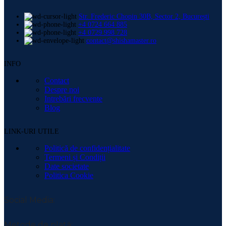
Str. Frederic Chopin 30B, Sector 2, București
+4 0724 664 885
+4 0729 998 728
contact@shishamaster.ro
INFO
Contact
Despre noi
Intrebări frecvente
Blog
LINK-URI UTILE
Politică de confidențialitate
Termeni și Condiții
Date societate
Politica Cookie
Social Media:
Metode de plată: