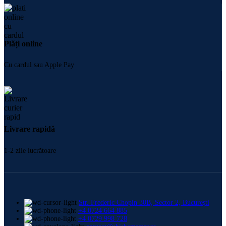
Plăți online
Cu cardul sau Apple Pay
Livrare rapidă
1-2 zile lucrătoare
Str. Frederic Chopin 30B, Sector 2, București
+4 0724 664 885
+4 0729 998 728