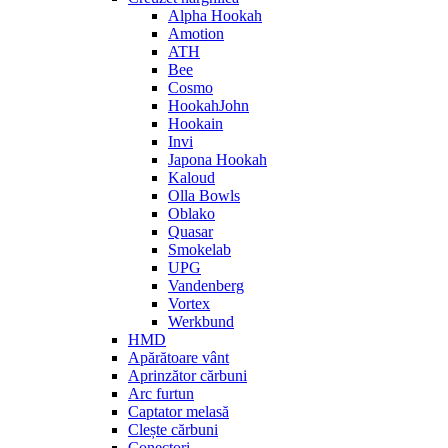
Alpha Hookah
Amotion
ATH
Bee
Cosmo
HookahJohn
Hookain
Invi
Japona Hookah
Kaloud
Olla Bowls
Oblako
Quasar
Smokelab
UPG
Vandenberg
Vortex
Werkbund
HMD
Apărătoare vânt
Aprinzător cărbuni
Arc furtun
Captator melasă
Clește cărbuni
Conectori