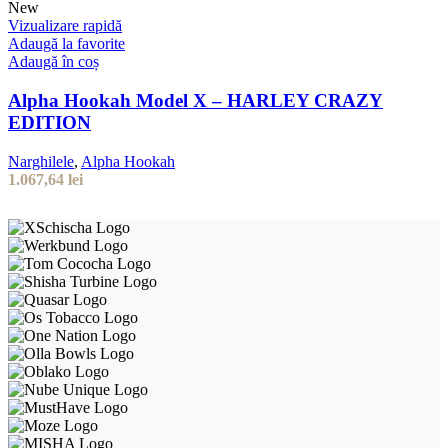
New
Vizualizare rapidă
Adaugă la favorite
Adaugă în coș
Alpha Hookah Model X – HARLEY CRAZY
EDITION
Narghilele
,
Alpha Hookah
1.067,64
lei