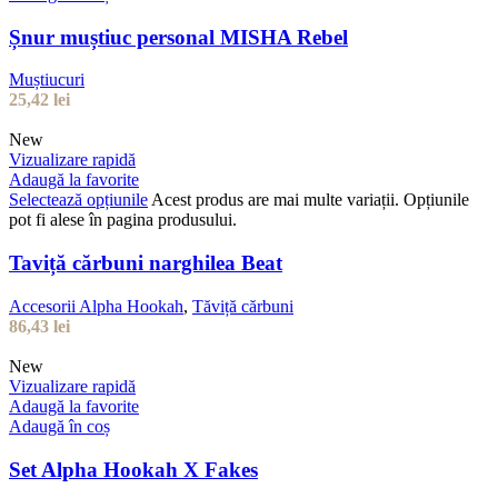
Șnur muștiuc personal MISHA Rebel
Muștiucuri
25,42
lei
New
Vizualizare rapidă
Adaugă la favorite
Selectează opțiunile
Acest produs are mai multe variații. Opțiunile
pot fi alese în pagina produsului.
Taviță cărbuni narghilea Beat
Accesorii Alpha Hookah
,
Tăviță cărbuni
86,43
lei
New
Vizualizare rapidă
Adaugă la favorite
Adaugă în coș
Set Alpha Hookah X Fakes