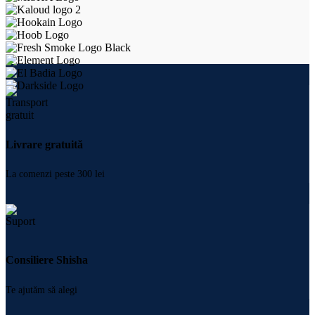
Livrare gratuită
La comenzi peste 300 lei
Consiliere Shisha
Te ajutăm să alegi