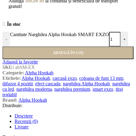
Adaugă
300,00
lei
la comandă și beneficiază de transport
gratuit!
În stoc
Cantitate Narghilea Alpha Hookah SMART EXZO
-
+
ADAUGĂ ÎN COȘ
Adaugă la favorite
SKU:
ahSM-EX
Categorie:
Alpha Hookah
Etichete:
Alpha Hookah
,
carcasă exzo
,
coloana de fum 13 mm
,
difuzor 4 pozitii
,
efect cascada
,
narghilea Alpha Hookah
,
narghilea
cu led
,
narghilea moderna
,
narghilea premium
,
smart exzo
,
tiraj
reglabil
Brand:
Alpha Hookah
Distribuie:
Descriere
Recenzii (0)
Livrare