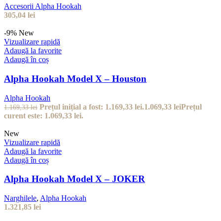
Accesorii Alpha Hookah
305,04
lei
-9%
New
Vizualizare rapidă
Adaugă la favorite
Adaugă în coș
Alpha Hookah Model X – Houston
Alpha Hookah
Prețul inițial a fost: 1.169,33 lei.
1.069,33
lei
Prețul
1.169,33
lei
curent este: 1.069,33 lei.
New
Vizualizare rapidă
Adaugă la favorite
Adaugă în coș
Alpha Hookah Model X – JOKER
Narghilele
,
Alpha Hookah
1.321,85
lei