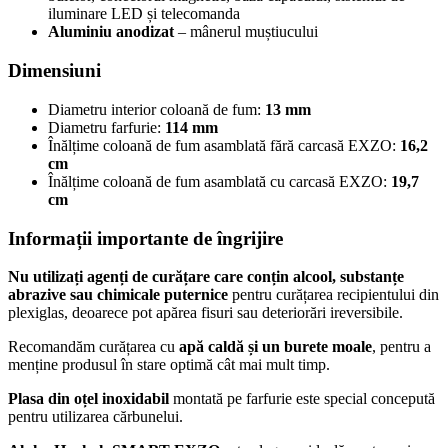
iluminare LED și telecomanda
Aluminiu anodizat
– mânerul muștiucului
Dimensiuni
Diametru interior coloană de fum:
13 mm
Diametru farfurie:
114 mm
Înălțime coloană de fum asamblată fără carcasă EXZO:
16,2
cm
Înălțime coloană de fum asamblată cu carcasă EXZO:
19,7
cm
Informații importante de îngrijire
Nu utilizați agenți de curățare care conțin alcool, substanțe
abrazive sau chimicale puternice
pentru curățarea recipientului din
plexiglas, deoarece pot apărea fisuri sau deteriorări ireversibile.
Recomandăm curățarea cu
apă caldă și un burete moale
, pentru a
menține produsul în stare optimă cât mai mult timp.
Plasa din oțel inoxidabil
montată pe farfurie este special concepută
pentru utilizarea cărbunelui.