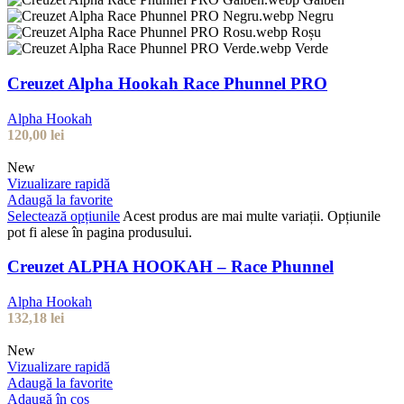
Negru
Roșu
Verde
Creuzet Alpha Hookah Race Phunnel PRO
Alpha Hookah
120,00
lei
New
Vizualizare rapidă
Adaugă la favorite
Selectează opțiunile
Acest produs are mai multe variații. Opțiunile
pot fi alese în pagina produsului.
Creuzet ALPHA HOOKAH – Race Phunnel
Alpha Hookah
132,18
lei
New
Vizualizare rapidă
Adaugă la favorite
Adaugă în coș