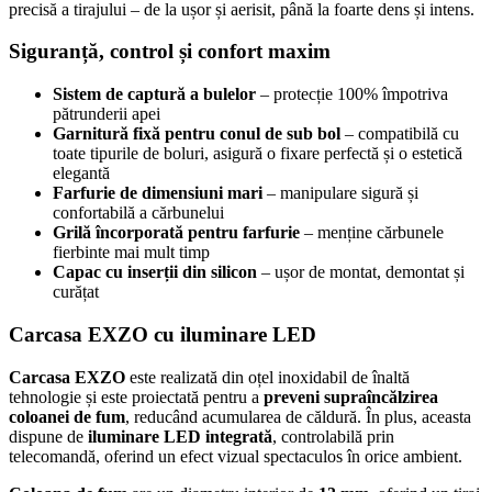
precisă a tirajului – de la ușor și aerisit, până la foarte dens și intens.
Siguranță, control și confort maxim
Sistem de captură a bulelor
– protecție 100% împotriva
pătrunderii apei
Garnitură fixă pentru conul de sub bol
– compatibilă cu
toate tipurile de boluri, asigură o fixare perfectă și o estetică
elegantă
Farfurie de dimensiuni mari
– manipulare sigură și
confortabilă a cărbunelui
Grilă încorporată pentru farfurie
– menține cărbunele
fierbinte mai mult timp
Capac cu inserții din silicon
– ușor de montat, demontat și
curățat
Carcasa EXZO cu iluminare LED
Carcasa EXZO
este realizată din oțel inoxidabil de înaltă
tehnologie și este proiectată pentru a
preveni supraîncălzirea
coloanei de fum
, reducând acumularea de căldură. În plus, aceasta
dispune de
iluminare LED integrată
, controlabilă prin
telecomandă, oferind un efect vizual spectaculos în orice ambient.