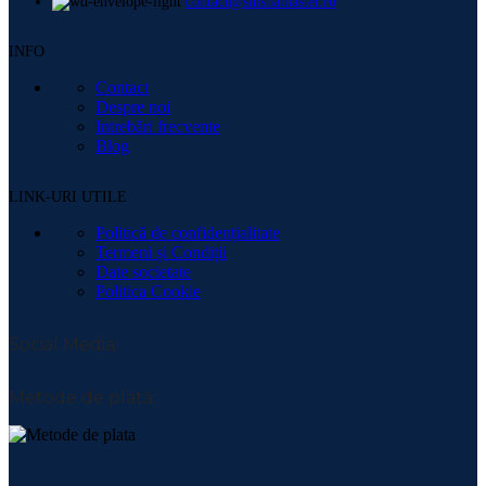
contact@shishamaster.ro
INFO
Contact
Despre noi
Intrebări frecvente
Blog
LINK-URI UTILE
Politică de confidențialitate
Termeni și Condiții
Date societate
Politica Cookie
Social Media:
Metode de plată: