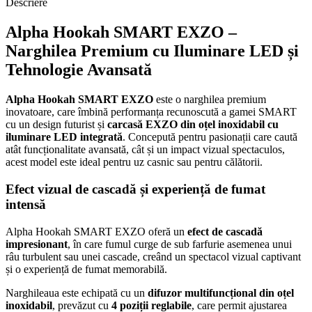
Descriere
Alpha Hookah SMART EXZO –
Narghilea Premium cu Iluminare LED și
Tehnologie Avansată
Alpha Hookah SMART EXZO
este o narghilea premium
inovatoare, care îmbină performanța recunoscută a gamei SMART
cu un design futurist și
carcasă EXZO din oțel inoxidabil cu
iluminare LED integrată
. Concepută pentru pasionații care caută
atât funcționalitate avansată, cât și un impact vizual spectaculos,
acest model este ideal pentru uz casnic sau pentru călătorii.
Efect vizual de cascadă și experiență de fumat
intensă
Alpha Hookah SMART EXZO oferă un
efect de cascadă
impresionant
, în care fumul curge de sub farfurie asemenea unui
râu turbulent sau unei cascade, creând un spectacol vizual captivant
și o experiență de fumat memorabilă.
Narghileaua este echipată cu un
difuzor multifuncțional din oțel
inoxidabil
, prevăzut cu
4 poziții reglabile
, care permit ajustarea