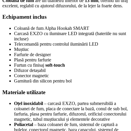
Coloana de fum
are un diametru interior de
13 mm
, oferind un tiraj
excelent, reglabil cu ajutorul difuzorului, de la lejer la foarte dens.
Echipament inclus
Coloană de fum Alpha Hookah SMART
Carcasă EXZO cu iluminare LED integrată (bateriile nu sunt
incluse)
Telecomandă pentru controlul iluminării LED
Muștiuc
Farfurie de designer
Plasă pentru farfurie
Furtun cu finisaj
soft-touch
Difuzor detașabil
Conector magnetic
Garnitură din silicon pentru bol
Materiale utilizate
Oțel inoxidabil
– carcasă EXZO, partea submersibilă a
coloanei de fum, placa de conectare la bază, conul de sub bol,
farfuria, plasa pentru farfurie, difuzorul, orificiul conectorului
magnetic, tubul muștiucului și elementele decorative
Poliacetal
– baza coloanei de fum, sistemul de captură a
bulelor, conectorul magnetic, baza capacului, sistemul de