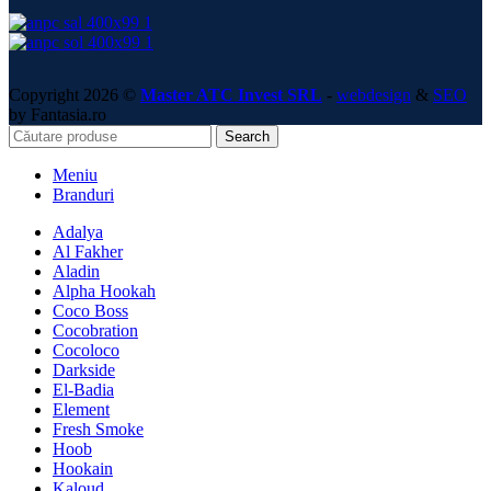
Copyright 2026 ©
Master ATC Invest SRL
-
webdesign
&
SEO
by Fantasia.ro
Search
Meniu
Branduri
Adalya
Al Fakher
Aladin
Alpha Hookah
Coco Boss
Cocobration
Cocoloco
Darkside
El-Badia
Element
Fresh Smoke
Hoob
Hookain
Kaloud