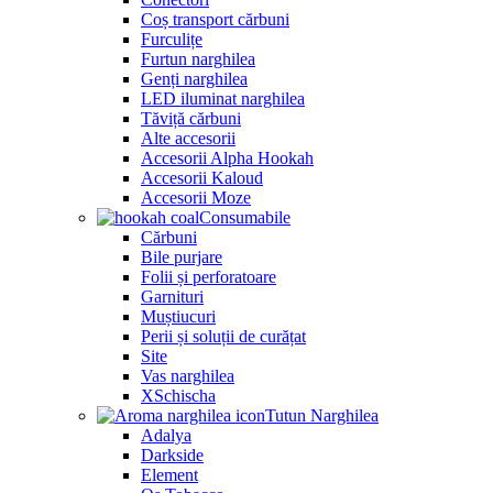
Coș transport cărbuni
Furculițe
Furtun narghilea
Genți narghilea
LED iluminat narghilea
Tăviță cărbuni
Alte accesorii
Accesorii Alpha Hookah
Accesorii Kaloud
Accesorii Moze
Consumabile
Cărbuni
Bile purjare
Folii și perforatoare
Garnituri
Muștiucuri
Perii și soluții de curățat
Site
Vas narghilea
XSchischa
Tutun Narghilea
Adalya
Darkside
Element