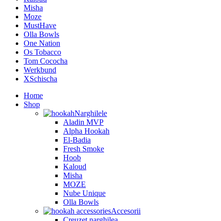
Misha
Moze
MustHave
Olla Bowls
One Nation
Os Tobacco
Tom Cococha
Werkbund
XSchischa
Home
Shop
Narghilele
Aladin MVP
Alpha Hookah
El-Badia
Fresh Smoke
Hoob
Kaloud
Misha
MOZE
Nube Unique
Olla Bowls
Accesorii
Creuzet narghilea