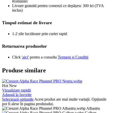
României
Livrare gratuită pentru comenzi ce depășesc 300 lei (TVA
inclus)
Timpul estimat de livrare
1-2 zile lucrătoare prin curier rapid
Returnarea produselor
Click
'aici'
pentru a consulta
Termeni și Condiții
Produse similare
Hot
New
Vizualizare rapidă
Adaugă la favorite
Selectează opțiunile
Acest produs are mai multe variații. Opțiunile
pot fi alese în pagina produsului.
Albastru
Galben