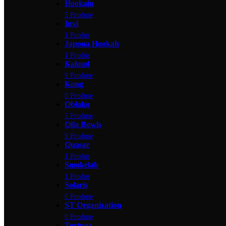
Hookain
5 Produse
Invi
1 Produs
Japona Hookah
1 Produs
Kaloud
9 Produse
Kong
0 Produse
Oblako
5 Produse
Olla Bowls
9 Produse
Quasar
1 Produs
Smokelab
1 Produs
Solaris
0 Produse
ST Organization
0 Produse
Tortuga