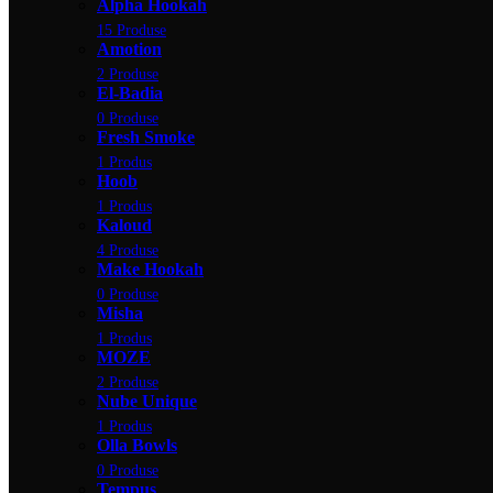
Alpha Hookah
15 Produse
Amotion
2 Produse
El-Badia
0 Produse
Fresh Smoke
1 Produs
Hoob
1 Produs
Kaloud
4 Produse
Make Hookah
0 Produse
Misha
1 Produs
MOZE
2 Produse
Nube Unique
1 Produs
Olla Bowls
0 Produse
Tempus