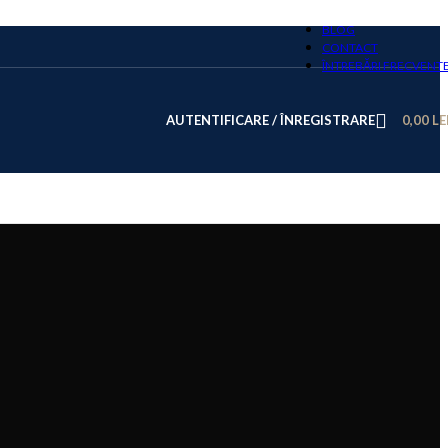
BLOG
CONTACT
ÎNTREBĂRI FRECVENT
AUTENTIFICARE / ÎNREGISTRARE
0,00
LE