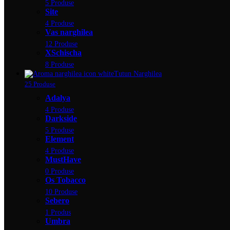
5 Produse
Site
4 Produse
Vas narghilea
12 Produse
XSchischa
8 Produse
Tutun Narghilea
25 Produse
Adalya
4 Produse
Darkside
5 Produse
Element
4 Produse
MustHave
0 Produse
Os Tobacco
10 Produse
Sebero
1 Produs
Umbra