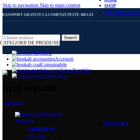
HOME
Skip to navigation
Skip to main content
SHOP
CARDURI CADOU
TRANSPORT GRATUIT LA COMENZI PESTE 300 LEI
CARD 
Search
CATEGORII DE PRODUSE
Narghilele
Accesorii
CARD 
Consumabile
Tutun Narghilea
Carduri Cadou
CARD 
tiraj reglabil
Categories
CARD 
Narghilele
34 Produse
DESPRE NOI
Aladin MVP
4 Produse