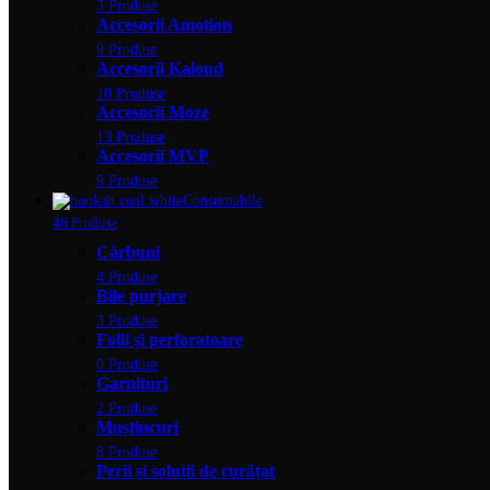
3 Produse
Accesorii Amotion
9 Produse
Accesorii Kaloud
10 Produse
Accesorii Moze
13 Produse
Accesorii MVP
9 Produse
Consumabile
46 Produse
Cărbuni
4 Produse
Bile purjare
3 Produse
Folii și perforatoare
0 Produse
Garnituri
2 Produse
Muștiucuri
8 Produse
Perii și soluții de curățat