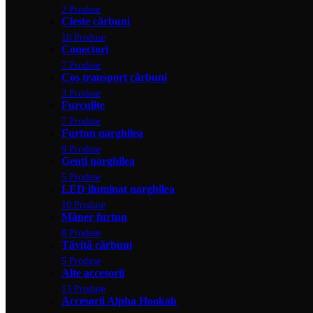
2 Produse
Clește cărbuni
10 Produse
Conectori
7 Produse
Coș transport cărbuni
3 Produse
Furculițe
7 Produse
Furtun narghilea
9 Produse
Genți narghilea
5 Produse
LED iluminat narghilea
10 Produse
Mâner furtun
8 Produse
Tăviță cărbuni
5 Produse
Alte accesorii
13 Produse
Accesorii Alpha Hookah