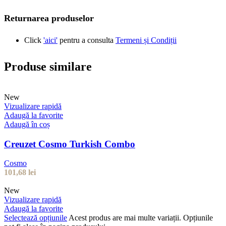
Returnarea produselor
Click
'aici'
pentru a consulta
Termeni și Condiții
Produse similare
New
Vizualizare rapidă
Adaugă la favorite
Adaugă în coș
Creuzet Cosmo Turkish Combo
Cosmo
101,68
lei
New
Vizualizare rapidă
Adaugă la favorite
Selectează opțiunile
Acest produs are mai multe variații. Opțiunile