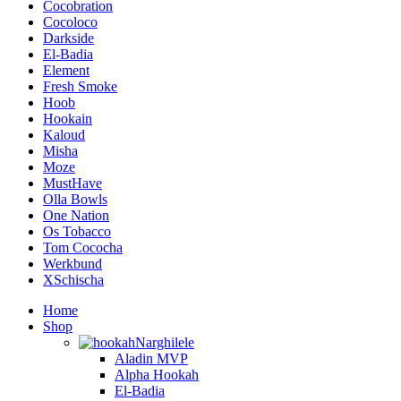
Cocobration
Cocoloco
Darkside
El-Badia
Element
Fresh Smoke
Hoob
Hookain
Kaloud
Misha
Moze
MustHave
Olla Bowls
One Nation
Os Tobacco
Tom Cococha
Werkbund
XSchischa
Home
Shop
Narghilele
Aladin MVP
Alpha Hookah
El-Badia