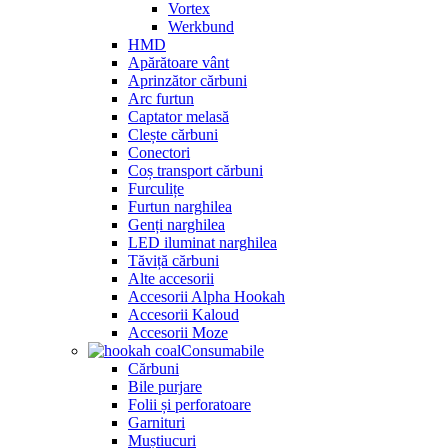
Vortex
Werkbund
HMD
Apărătoare vânt
Aprinzător cărbuni
Arc furtun
Captator melasă
Clește cărbuni
Conectori
Coș transport cărbuni
Furculițe
Furtun narghilea
Genți narghilea
LED iluminat narghilea
Tăviță cărbuni
Alte accesorii
Accesorii Alpha Hookah
Accesorii Kaloud
Accesorii Moze
Consumabile
Cărbuni
Bile purjare
Folii și perforatoare
Garnituri
Muștiucuri