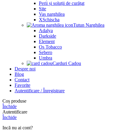
Perii și soluții de curățat
Site
Vas narghilea
XSchischa
Tutun Narghilea
Adalya
Darkside
Element
Os Tobacco
Sebero
Umbra
Carduri Cadou
Despre noi
Blog
Contact
Favorite
Autentificare / Înregistrare
Coș produse
Închide
Autentificare
Închide
Incă nu ai cont?