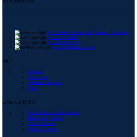
1-2 zile lucrătoare
Str. Frederic Chopin 30B, Sector 2, București
+4 0724 664 885
+4 0729 998 728
contact@shishamaster.ro
INFO
Contact
Despre noi
Intrebări frecvente
Blog
LINK-URI UTILE
Politică de confidențialitate
Termeni și Condiții
Date societate
Politica Cookie