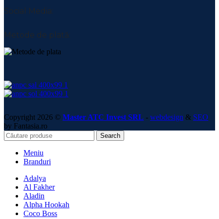
Social Media:
Metode de plată:
Copyright 2026 ©
Master ATC Invest SRL
-
webdesign
&
SEO
by Fantasia.ro
Search
Meniu
Branduri
Adalya
Al Fakher
Aladin
Alpha Hookah
Coco Boss