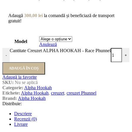
Adaugă
300,00
lei
la comandă și beneficiază de transport
gratuit!
Model
Anulează
Cantitate Creuzet ALPHA HOOKAH - Race Phunnel
-
+
ADAUGĂ ÎN COȘ
Adaugă la favorite
SKU:
Nu se aplică
Categorie:
Alpha Hookah
Etichete:
Alpha Hookah
,
creuzet
,
creuzet Phunnel
Brand:
Alpha Hookah
Distribuie:
Descriere
Recenzii (0)
Livrare