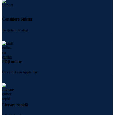
Consiliere Shisha
Te ajutăm să alegi
Plăți online
Cu cardul sau Apple Pay
Livrare rapidă