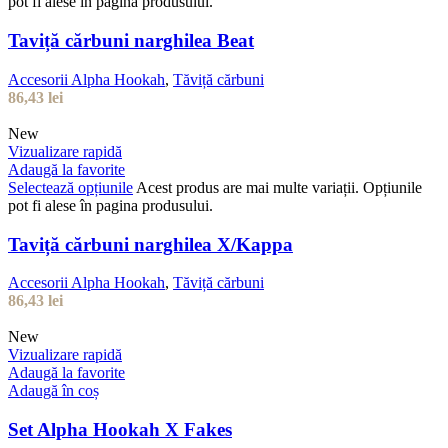
pot fi alese în pagina produsului.
Taviță cărbuni narghilea Beat
Accesorii Alpha Hookah
,
Tăviță cărbuni
86,43
lei
New
Vizualizare rapidă
Adaugă la favorite
Selectează opțiunile
Acest produs are mai multe variații. Opțiunile
pot fi alese în pagina produsului.
Taviță cărbuni narghilea X/Kappa
Accesorii Alpha Hookah
,
Tăviță cărbuni
86,43
lei
New
Vizualizare rapidă
Adaugă la favorite
Adaugă în coș
Set Alpha Hookah X Fakes