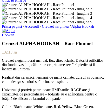
Click to enlarge
Prima pagină
/
Accesorii
/
Creuzet narghilea
/
Alpha Hookah
Creuzet ALPHA HOOKAH – Race Phunnel
132,18
lei
Creuzet elegant lucrat manual, flux direct clasic. Datorită orificiilor
din fundul vasului, căldura trece prin amestec fără piedici și îl
încălzește uniform.
Realizat din ceramică germană de înaltă calitate, durabil și puternic,
cu un design și culori strălucitoare inspirate.
Universal și potrivit pentru toate HMD-urile, RACE are și
capacitatea de personalizare – bolurile au o adâncitură pentru o
brățară de silicon cu brandul companiei.
Culori: Black matte, White matte, Red, Yellow, Blue, Green.