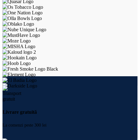
Livrare gratuită
La comenzi peste 300 lei