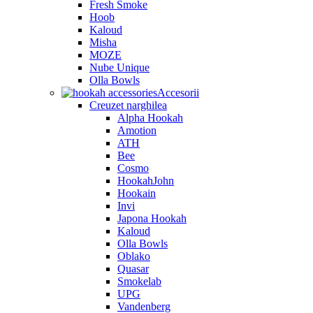
Fresh Smoke
Hoob
Kaloud
Misha
MOZE
Nube Unique
Olla Bowls
Accesorii
Creuzet narghilea
Alpha Hookah
Amotion
ATH
Bee
Cosmo
HookahJohn
Hookain
Invi
Japona Hookah
Kaloud
Olla Bowls
Oblako
Quasar
Smokelab
UPG
Vandenberg