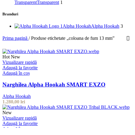
Transparent
Transparent
1
Branduri
Alpha Hookah
Alpha Hookah
3
Prima pagină
/
Produse etichetate „coloana de fum 13 mm”
Hot
New
Vizualizare rapidă
Adaugă la favorite
Adaugă în coș
Narghilea Alpha Hookah SMART EXZO
Alpha Hookah
1.280,00
lei
New
Vizualizare rapidă
Adaugă la favorite
Adaugă în coș