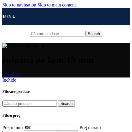
Skip to navigation
Skip to main content
MENIU
Search
coloana de fum 13 mm
Categories
Închide
Filtrare produse
Search
Filtru preț
Preț minim
Preț maxim