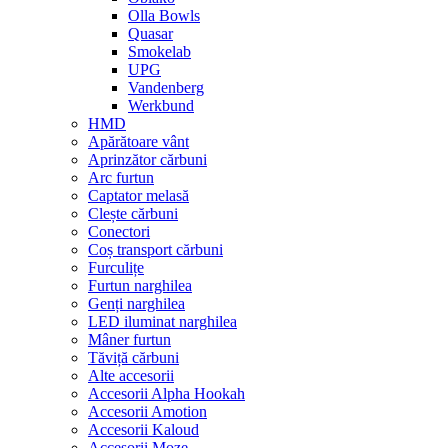
Olla Bowls
Quasar
Smokelab
UPG
Vandenberg
Werkbund
HMD
Apărătoare vânt
Aprinzător cărbuni
Arc furtun
Captator melasă
Clește cărbuni
Conectori
Coș transport cărbuni
Furculițe
Furtun narghilea
Genți narghilea
LED iluminat narghilea
Mâner furtun
Tăviță cărbuni
Alte accesorii
Accesorii Alpha Hookah
Accesorii Amotion
Accesorii Kaloud
Accesorii Moze