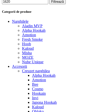
Filtrează
Categorii de produse
Narghilele
Aladin MVP
Alpha Hookah
Amotion
Fresh Smoke
Hoob
Kaloud
Misha
MOZE
Nube Unique
Accesorii
Creuzet narghilea
Alpha Hookah
Amotion
Bee
Cosmo
Hookain
Invi
Japona Hookah
Kaloud
Oblako