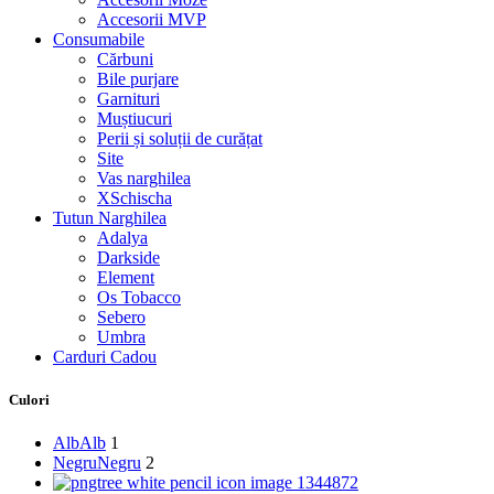
Accesorii MVP
Consumabile
Cărbuni
Bile purjare
Garnituri
Muștiucuri
Perii și soluții de curățat
Site
Vas narghilea
XSchischa
Tutun Narghilea
Adalya
Darkside
Element
Os Tobacco
Sebero
Umbra
Carduri Cadou
Culori
Alb
Alb
1
Negru
Negru
2