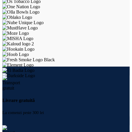
Livrare gratuită
La comenzi peste 300 lei