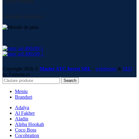
Social Media:
Metode de plată:
Copyright 2026 ©
Master ATC Invest SRL
-
webdesign
&
SEO
by Fantasia.ro
Search
Meniu
Branduri
Adalya
Al Fakher
Aladin
Alpha Hookah
Coco Boss
Cocobration