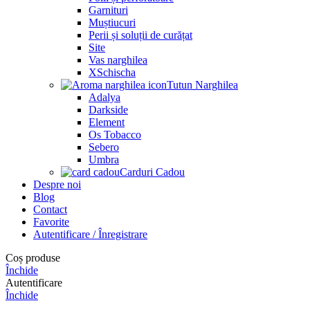
Garnituri
Muștiucuri
Perii și soluții de curățat
Site
Vas narghilea
XSchischa
Tutun Narghilea
Adalya
Darkside
Element
Os Tobacco
Sebero
Umbra
Carduri Cadou
Despre noi
Blog
Contact
Favorite
Autentificare / Înregistrare
Coș produse
Închide
Autentificare
Închide