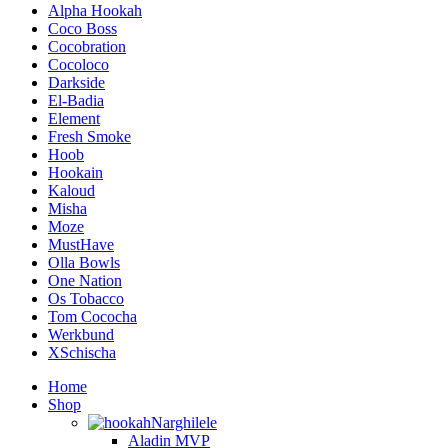
Alpha Hookah
Coco Boss
Cocobration
Cocoloco
Darkside
El-Badia
Element
Fresh Smoke
Hoob
Hookain
Kaloud
Misha
Moze
MustHave
Olla Bowls
One Nation
Os Tobacco
Tom Cococha
Werkbund
XSchischa
Home
Shop
Narghilele
Aladin MVP