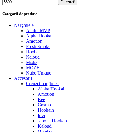
Filtrează
Categorii de produse
Narghilele
Aladin MVP
Alpha Hookah
Amotion
Fresh Smoke
Hoob
Kaloud
Misha
MOZE
Nube Unique
Accesorii
Creuzet narghilea
Alpha Hookah
Amotion
Bee
Cosmo
Hookain
Invi
Japona Hookah
Kaloud
Oblako