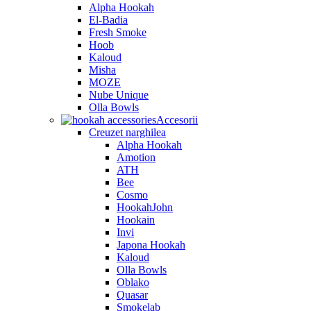
Alpha Hookah
El-Badia
Fresh Smoke
Hoob
Kaloud
Misha
MOZE
Nube Unique
Olla Bowls
Accesorii
Creuzet narghilea
Alpha Hookah
Amotion
ATH
Bee
Cosmo
HookahJohn
Hookain
Invi
Japona Hookah
Kaloud
Olla Bowls
Oblako
Quasar
Smokelab