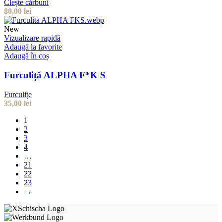
Clește cărbuni
80,00
lei
New
Vizualizare rapidă
Adaugă la favorite
Adaugă în coș
Furculiță ALPHA F*K S
Furculițe
35,00
lei
1
2
3
4
…
21
22
23
→