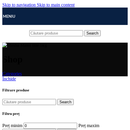
Skip to navigation
Skip to main content
MENIU
Search
Shop
Categories
Închide
Filtrare produse
Search
Filtru preț
Preț minim
Preț maxim