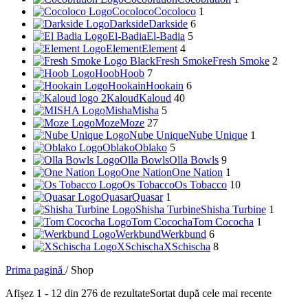
Cocoloco
Cocoloco
1
Darkside
Darkside
6
El-Badia
El-Badia
5
Element
Element
4
Fresh Smoke
Fresh Smoke
2
Hoob
Hoob
7
Hookain
Hookain
6
Kaloud
Kaloud
40
Misha
Misha
5
Moze
Moze
27
Nube Unique
Nube Unique
1
Oblako
Oblako
5
Olla Bowls
Olla Bowls
9
One Nation
One Nation
1
Os Tobacco
Os Tobacco
10
Quasar
Quasar
1
Shisha Turbine
Shisha Turbine
1
Tom Cococha
Tom Cococha
1
Werkbund
Werkbund
6
XSchischa
XSchischa
8
Prima pagină
/
Shop
Afișez 1 - 12 din 276 de rezultate
Sortat după cele mai recente