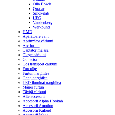
Olla Bowls
Quasar
Smokelab
UPG
Vandenberg
Werkbund
HMD
Apărătoare vânt
Aprinzător cărbuni
Arc furtun
Captator melasă
Clește cărbuni
Conectori
Coș transport cărbuni
Furculițe
Furtun narghilea
Genți narghilea
LED iluminat narghilea
Mâner furtun
Tăviță cărbuni
Alte accesorii
Accesorii Alpha Hookah
Accesorii Amotion
Accesorii Kaloud
Accesorii Moze