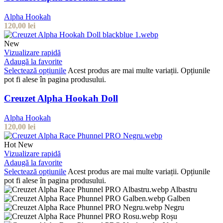
Alpha Hookah
120,00
lei
New
Vizualizare rapidă
Adaugă la favorite
Selectează opțiunile
Acest produs are mai multe variații. Opțiunile
pot fi alese în pagina produsului.
Creuzet Alpha Hookah Doll
Alpha Hookah
120,00
lei
Hot
New
Vizualizare rapidă
Adaugă la favorite
Selectează opțiunile
Acest produs are mai multe variații. Opțiunile
pot fi alese în pagina produsului.
Albastru
Galben
Negru
Roșu