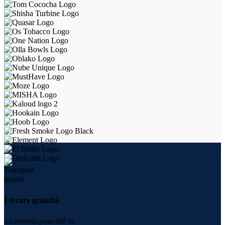
Livrare gratuită
La comenzi peste 300 lei