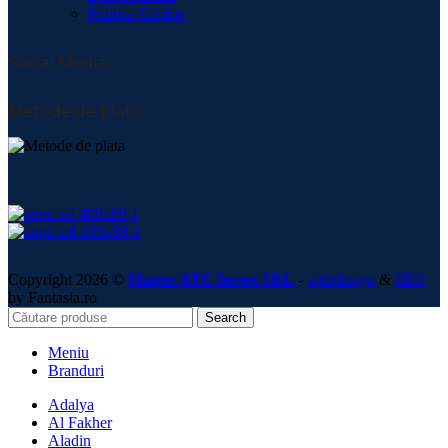
Politica Cookie
Social Media:
Metode de plată:
Copyright 2026 ©
Master ATC Invest SRL
-
webdesign
&
SEO
by Fantasia.ro
Search
Meniu
Branduri
Adalya
Al Fakher
Aladin