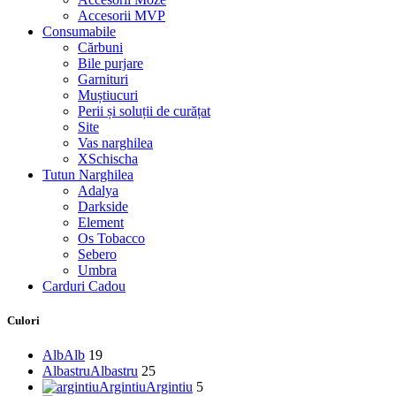
Accesorii MVP
Consumabile
Cărbuni
Bile purjare
Garnituri
Muștiucuri
Perii și soluții de curățat
Site
Vas narghilea
XSchischa
Tutun Narghilea
Adalya
Darkside
Element
Os Tobacco
Sebero
Umbra
Carduri Cadou
Culori
Alb
Alb
19
Albastru
Albastru
25
Argintiu
Argintiu
5