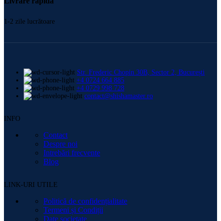
Livrare rapidă
1-2 zile lucrătoare
Str. Frederic Chopin 30B, Sector 2, București
+4 0724 664 885
+4 0729 998 728
contact@shishamaster.ro
INFO
Contact
Despre noi
Intrebări frecvente
Blog
LINK-URI UTILE
Politică de confidențialitate
Termeni și Condiții
Date societate