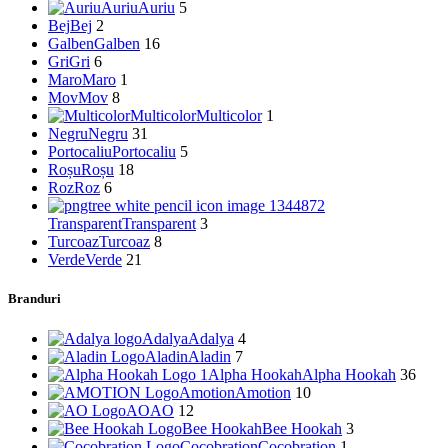
Auriu
Auriu
5
Bej
Bej
2
Galben
Galben
16
Gri
Gri
6
Maro
Maro
1
Mov
Mov
8
Multicolor
Multicolor
1
Negru
Negru
31
Portocaliu
Portocaliu
5
Roșu
Roșu
18
Roz
Roz
6
Transparent
Transparent
3
Turcoaz
Turcoaz
8
Verde
Verde
21
Branduri
Adalya
Adalya
4
Aladin
Aladin
7
Alpha Hookah
Alpha Hookah
36
Amotion
Amotion
10
AO
AO
12
Bee Hookah
Bee Hookah
3
Cocobration
Cocobration
1