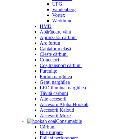
UPG
Vandenberg
Vortex
Werkbund
HMD
Apărătoare vânt
Aprinzător cărbuni
Arc furtun
Captator melasă
Clește cărbuni
Conectori
Coș transport cărbuni
Furculițe
Furtun narghilea
Genți narghilea
LED iluminat narghilea
Tăviță cărbuni
Alte accesorii
Accesorii Alpha Hookah
Accesorii Kaloud
Accesorii Moze
Consumabile
Cărbuni
Bile purjare
Folii și perforatoare