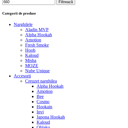
Filtrează
Categorii de produse
Narghilele
Aladin MVP
Alpha Hookah
Amotion
Fresh Smoke
Hoob
Kaloud
Misha
MOZE
Nube Unique
Accesorii
Creuzet narghilea
Alpha Hookah
Amotion
Bee
Cosmo
Hookain
Invi
Japona Hookah
Kaloud
Oblako