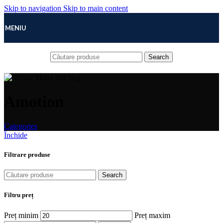
Skip to navigation
Skip to main content
MENIU
Search
Amotion
Categories
Închide
Filtrare produse
Search
Filtru preț
Preț minim
Preț maxim