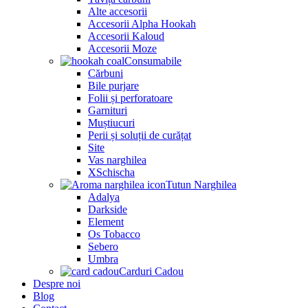
Alte accesorii
Accesorii Alpha Hookah
Accesorii Kaloud
Accesorii Moze
Consumabile
Cărbuni
Bile purjare
Folii și perforatoare
Garnituri
Muștiucuri
Perii și soluții de curățat
Site
Vas narghilea
XSchischa
Tutun Narghilea
Adalya
Darkside
Element
Os Tobacco
Sebero
Umbra
Carduri Cadou
Despre noi
Blog