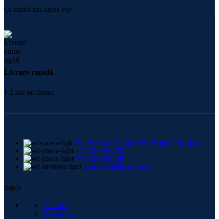
Cu cardul sau Apple Pay
Livrare rapidă
1-2 zile lucrătoare
Str. Frederic Chopin 30B, Sector 2, București
+4 0724 664 885
+4 0729 998 728
contact@shishamaster.ro
INFO
Contact
Despre noi