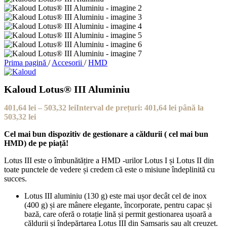
Prima pagină
/
Accesorii
/
HMD
Kaloud Lotus® III Aluminiu
401,64
lei
–
503,32
lei
Interval de prețuri: 401,64 lei până la
503,32 lei
Cel mai bun dispozitiv de gestionare a căldurii ( cel mai bun
HMD) de pe piață!
Lotus III este o îmbunătățire a HMD -urilor Lotus I și Lotus II din
toate punctele de vedere și credem că este o misiune îndeplinită cu
succes.
Lotus III aluminiu (130 g) este mai ușor decât cel de inox
(400 g) și are mânere elegante, încorporate, pentru capac și
bază, care oferă o rotație lină și permit gestionarea ușoară a
căldurii și îndepărtarea Lotus III din Samsaris sau alt creuzet.