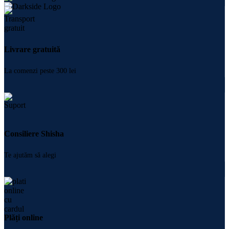
Livrare gratuită
La comenzi peste 300 lei
Consiliere Shisha
Te ajutăm să alegi
Plăți online