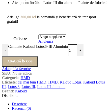
Atenție: nu încălziți Lotus III din aluminiu înainte de folosire!
Adaugă
300,00
lei
la comandă și beneficiază de transport
gratuit!
Culoare
Anulează
Cantitate Kaloud Lotus® III Aluminiu
-
+
ADAUGĂ ÎN COȘ
Adaugă la favorite
SKU:
Nu se aplică
Categorie:
HMD
Etichete:
cel mai bun HMD
,
HMD
,
Kaloud Lotus
,
Kaloud Lotus
III
,
Lotus 3
,
Lotus III
,
Lotus III aluminiu
Brand:
Kaloud
Distribuie:
Descriere
Recenzii (0)