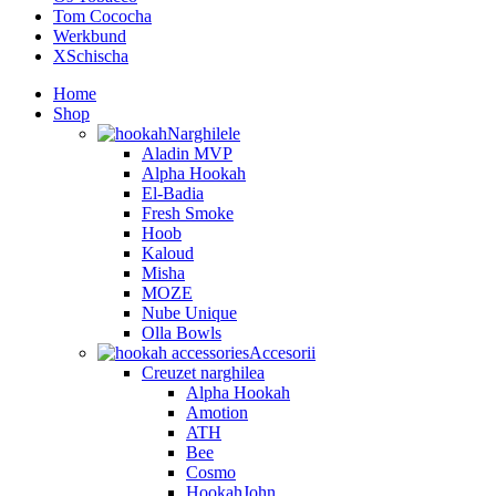
Tom Cococha
Werkbund
XSchischa
Home
Shop
Narghilele
Aladin MVP
Alpha Hookah
El-Badia
Fresh Smoke
Hoob
Kaloud
Misha
MOZE
Nube Unique
Olla Bowls
Accesorii
Creuzet narghilea
Alpha Hookah
Amotion
ATH
Bee
Cosmo
HookahJohn