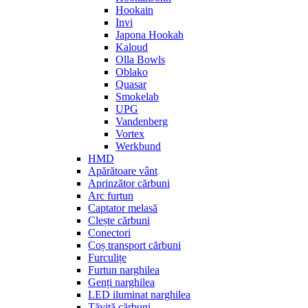
Hookain
Invi
Japona Hookah
Kaloud
Olla Bowls
Oblako
Quasar
Smokelab
UPG
Vandenberg
Vortex
Werkbund
HMD
Apărătoare vânt
Aprinzător cărbuni
Arc furtun
Captator melasă
Clește cărbuni
Conectori
Coș transport cărbuni
Furculițe
Furtun narghilea
Genți narghilea
LED iluminat narghilea
Tăviță cărbuni