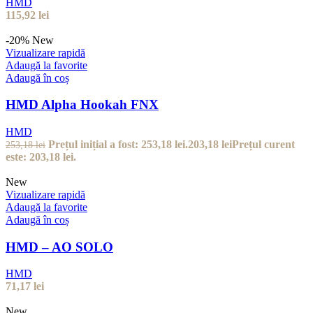
HMD
115,92
lei
-20%
New
Vizualizare rapidă
Adaugă la favorite
Adaugă în coș
HMD Alpha Hookah FNX
HMD
Prețul inițial a fost: 253,18 lei.
203,18
lei
Prețul curent
253,18
lei
este: 203,18 lei.
New
Vizualizare rapidă
Adaugă la favorite
Adaugă în coș
HMD – AO SOLO
HMD
71,17
lei
New