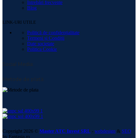
Intrebări frecvente
Blog
LINK-URI UTILE
Politică de confidențialitate
Termeni și Condiții
Date societate
Politica Cookie
Social Media:
Metode de plată:
Copyright 2026 ©
Master ATC Invest SRL
-
webdesign
&
SEO
by Fantasia.ro