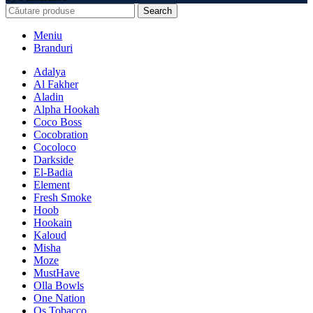
Search
Meniu
Branduri
Adalya
Al Fakher
Aladin
Alpha Hookah
Coco Boss
Cocobration
Cocoloco
Darkside
El-Badia
Element
Fresh Smoke
Hoob
Hookain
Kaloud
Misha
Moze
MustHave
Olla Bowls
One Nation
Os Tobacco