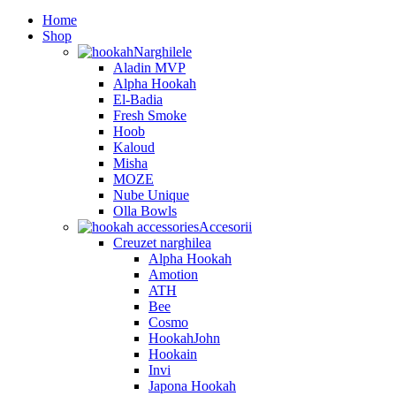
Home
Shop
Narghilele
Aladin MVP
Alpha Hookah
El-Badia
Fresh Smoke
Hoob
Kaloud
Misha
MOZE
Nube Unique
Olla Bowls
Accesorii
Creuzet narghilea
Alpha Hookah
Amotion
ATH
Bee
Cosmo
HookahJohn
Hookain
Invi
Japona Hookah