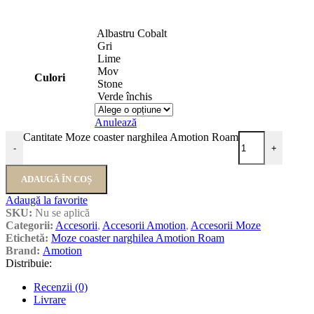
Albastru Cobalt
Gri
Lime
Mov
Culori
Stone
Verde închis
Anulează
Cantitate Moze coaster narghilea Amotion Roam
-
+
ADAUGĂ ÎN COȘ
Adaugă la favorite
SKU:
Nu se aplică
Categorii:
Accesorii
,
Accesorii Amotion
,
Accesorii Moze
Etichetă:
Moze coaster narghilea Amotion Roam
Brand:
Amotion
Distribuie:
Recenzii (0)
Livrare