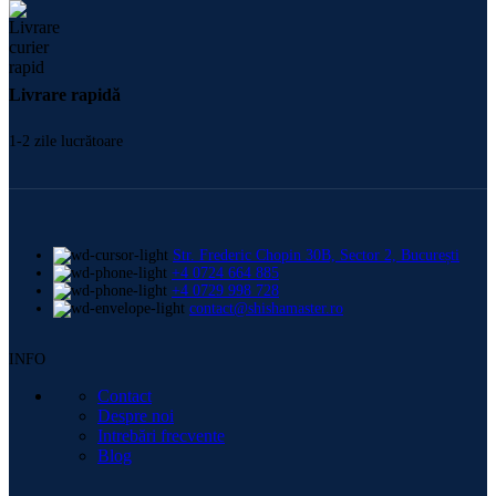
Livrare rapidă
1-2 zile lucrătoare
Str. Frederic Chopin 30B, Sector 2, București
+4 0724 664 885
+4 0729 998 728
contact@shishamaster.ro
INFO
Contact
Despre noi
Intrebări frecvente
Blog