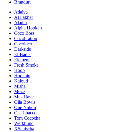
Branduri
Adalya
Al Fakher
Aladin
Alpha Hookah
Coco Boss
Cocobration
Cocoloco
Darkside
El-Badia
Element
Fresh Smoke
Hoob
Hookain
Kaloud
Misha
Moze
MustHave
Olla Bowls
One Nation
Os Tobacco
Tom Cococha
Werkbund
XSchischa