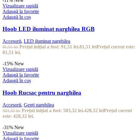
-11%
New
Vizualizare rapidă
Adaugă la favorite
Adaugă în coș
Hoob LED iluminat narghilea RGB
Accesorii
,
LED iluminat narghilea
Prețul inițial a fost: 91,51 lei.
81,51
lei
Prețul curent este:
91,51
lei
81,51 lei.
-15%
New
Vizualizare rapidă
Adaugă la favorite
Adaugă în coș
Hoob Rucsac pentru narghilea
Accesorii
,
Genți narghilea
Prețul inițial a fost: 503,32 lei.
428,32
lei
Prețul curent
503,32
lei
este: 428,32 lei.
-31%
New
Vizualizare rapidă
Adaugă la favorite