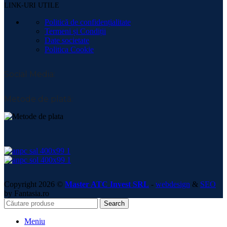
LINK-URI UTILE
Politică de confidențialitate
Termeni și Condiții
Date societate
Politica Cookie
Social Media:
Metode de plată:
Copyright 2026 ©
Master ATC Invest SRL
-
webdesign
&
SEO
by Fantasia.ro
Search
Meniu