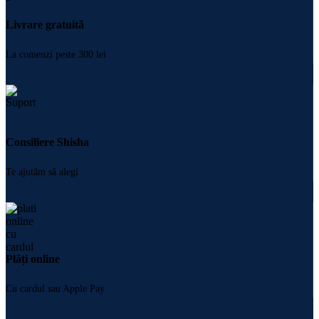
Livrare gratuită
La comenzi peste 300 lei
Consiliere Shisha
Te ajutăm să alegi
Plăți online
Cu cardul sau Apple Pay