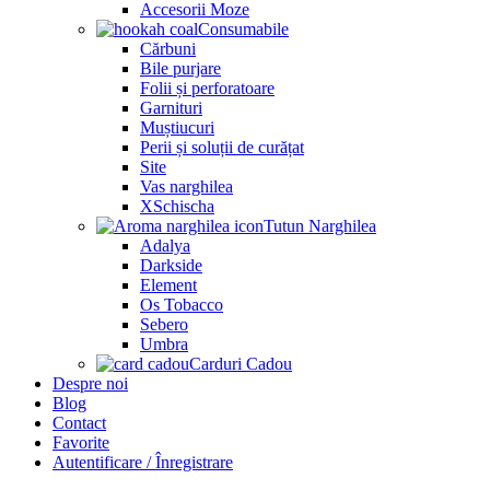
Accesorii Moze
Consumabile
Cărbuni
Bile purjare
Folii și perforatoare
Garnituri
Muștiucuri
Perii și soluții de curățat
Site
Vas narghilea
XSchischa
Tutun Narghilea
Adalya
Darkside
Element
Os Tobacco
Sebero
Umbra
Carduri Cadou
Despre noi
Blog
Contact
Favorite
Autentificare / Înregistrare