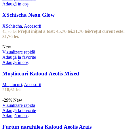
Adaugă în coș
XSchischa Neon Glow
XSchischa
,
Accesorii
Prețul inițial a fost: 45,76 lei.
31,76
lei
Prețul curent este:
45,76
lei
31,76 lei.
New
Vizualizare rapidă
Adaugă la favorite
Adaugă în coș
Muștiucuri Kaloud Aeolis Mixed
Muștiucuri
,
Accesorii
218,61
lei
-29%
New
Vizualizare rapidă
Adaugă la favorite
Adaugă în coș
Furtun narghilea Kaloud Aeolis Argis