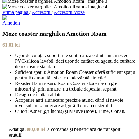
Prima pagină
/
Accesorii
/
Accesorii Moze
Moze coaster narghilea Amotion Roam
61,01
lei
Ușor de curățat: suporturile sunt realizate dintr-un amestec
PVC-silicon lavabil, deci ușor de curățat cu agenți de curățare
de uz casnic standard.
Suficient spațiu: Amotion Roam Coaster oferă suficient spațiu
pentru Roam-ul tău și este o adevărată atracție!
Rezistent la mirosuri: Roam Coaster absoarbe cu greu
mirosuri și, prin urmare, nu trebuie depozitat separat.
Design de înaltă calitate
Acoperire anti-alunecare: precizie atunci când ai nevoie –
învelișul anti-alunecare asigură fixarea coasterului.
Culori: Asher (gri închis) și Mauve (mov), Lime, Cobalt.
Adaugă
300,00
lei
la comandă și beneficiază de transport
gratuit!