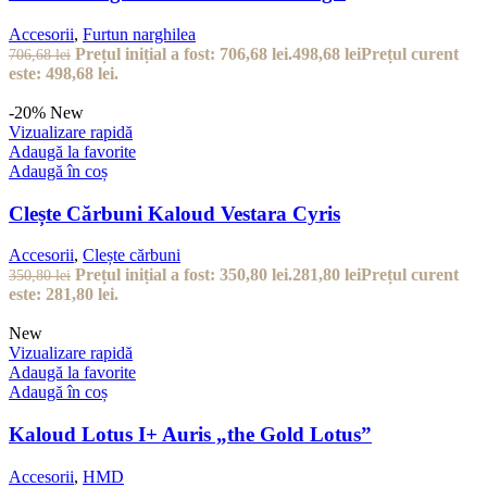
Accesorii
,
Furtun narghilea
Prețul inițial a fost: 706,68 lei.
498,68
lei
Prețul curent
706,68
lei
este: 498,68 lei.
-20%
New
Vizualizare rapidă
Adaugă la favorite
Adaugă în coș
Clește Cărbuni Kaloud Vestara Cyris
Accesorii
,
Clește cărbuni
Prețul inițial a fost: 350,80 lei.
281,80
lei
Prețul curent
350,80
lei
este: 281,80 lei.
New
Vizualizare rapidă
Adaugă la favorite
Adaugă în coș
Kaloud Lotus I+ Auris „the Gold Lotus”
Accesorii
,
HMD