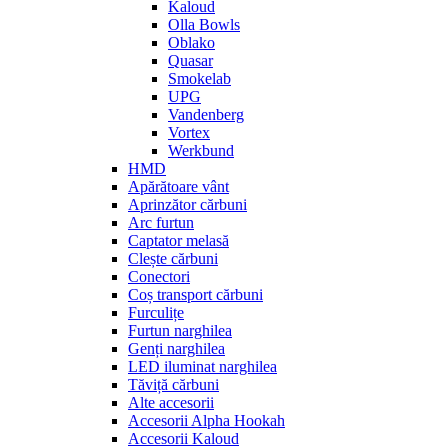
Kaloud
Olla Bowls
Oblako
Quasar
Smokelab
UPG
Vandenberg
Vortex
Werkbund
HMD
Apărătoare vânt
Aprinzător cărbuni
Arc furtun
Captator melasă
Clește cărbuni
Conectori
Coș transport cărbuni
Furculițe
Furtun narghilea
Genți narghilea
LED iluminat narghilea
Tăviță cărbuni
Alte accesorii
Accesorii Alpha Hookah
Accesorii Kaloud