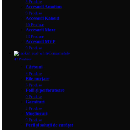
3 Produse
Accesorii Amotion
9 Produse
Accesorii Kaloud
10 Produse
Accesorii Moze
13 Produse
Accesorii MVP
9 Produse
Consumabile
47 Produse
Cărbuni
4 Produse
Bile purjare
3 Produse
Folii și perforatoare
0 Produse
Garnituri
2 Produse
Muștiucuri
9 Produse
Perii și soluții de curățat