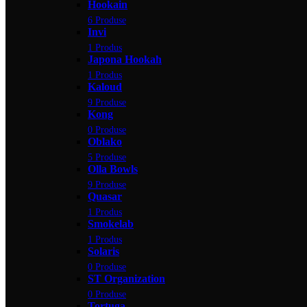
Hookain
6 Produse
Invi
1 Produs
Japona Hookah
1 Produs
Kaloud
9 Produse
Kong
0 Produse
Oblako
5 Produse
Olla Bowls
9 Produse
Quasar
1 Produs
Smokelab
1 Produs
Solaris
0 Produse
ST Organization
0 Produse
Tortuga