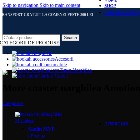
HOME
Skip to navigation
Skip to main content
SHOP
CARDURI CADOU
TRANSPORT GRATUIT LA COMENZI PESTE 300 LEI
CARD 
Search
CATEGORII DE PRODUSE
Narghilele
Accesorii
CARD 
Consumabile
Tutun Narghilea
Carduri Cadou
CARD 
Moze coaster narghilea Amoti
Categories
CARD 
Narghilele
34 Produse
DESPRE NOI
Aladin MVP
4 Produse