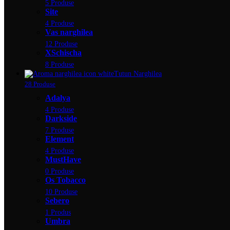
5 Produse
Site
4 Produse
Vas narghilea
12 Produse
XSchischa
8 Produse
Tutun Narghilea
28 Produse
Adalya
4 Produse
Darkside
7 Produse
Element
4 Produse
MustHave
0 Produse
Os Tobacco
10 Produse
Sebero
1 Produs
Umbra