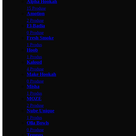
Alpha Hookah
15 Produse
Amotion
2 Produse
El-Badia
0 Produse
Fresh Smoke
1 Produs
Hoob
1 Produs
Kaloud
4 Produse
Make Hookah
0 Produse
Misha
1 Produs
MOZE
2 Produse
Nube Unique
1 Produs
Olla Bowls
0 Produse
Tempus