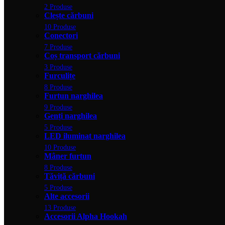
2 Produse
Clește cărbuni
10 Produse
Conectori
7 Produse
Coș transport cărbuni
3 Produse
Furculițe
8 Produse
Furtun narghilea
9 Produse
Genți narghilea
5 Produse
LED iluminat narghilea
10 Produse
Mâner furtun
8 Produse
Tăviță cărbuni
5 Produse
Alte accesorii
13 Produse
Accesorii Alpha Hookah