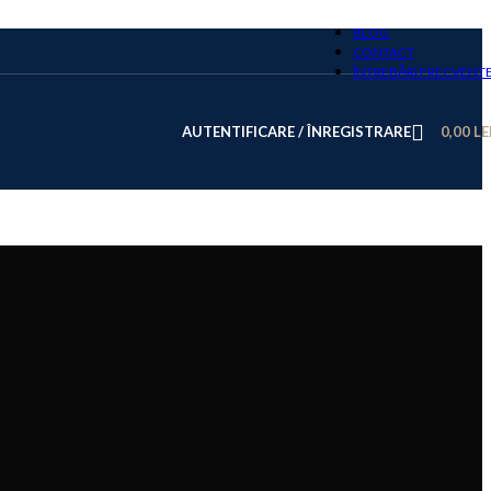
BLOG
CONTACT
ÎNTREBĂRI FRECVENT
AUTENTIFICARE / ÎNREGISTRARE
0,00
LE