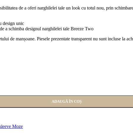
osibilitatea de a oferi narghilelei tale un look cu totul nou, prin schimb
au design unic
 de a schimba designul narghilelei tale Breeze Two
tului de manșoane. Piesele prezentate transparent nu sunt incluse la ach
ADAUGĂ ÎN COȘ
sleeve Moze