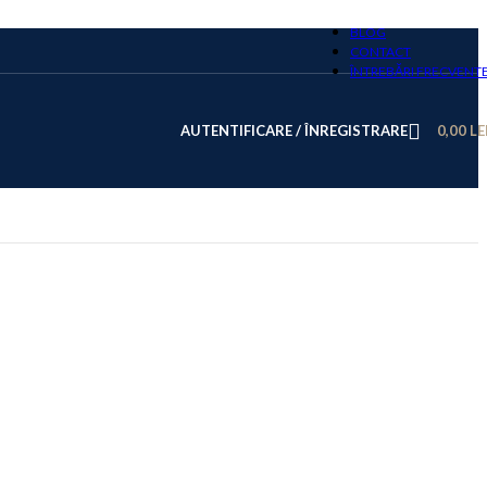
BLOG
CONTACT
ÎNTREBĂRI FRECVENT
AUTENTIFICARE / ÎNREGISTRARE
0,00
LE