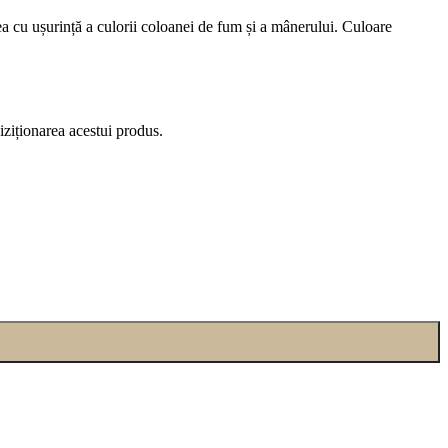
area cu ușurință a culorii coloanei de fum și a mânerului. Culoare
iziționarea acestui produs.