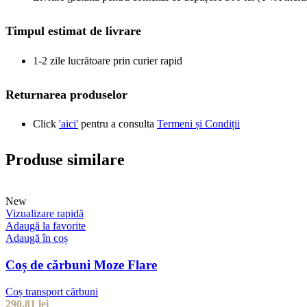
Timpul estimat de livrare
1-2 zile lucrătoare prin curier rapid
Returnarea produselor
Click
'aici'
pentru a consulta
Termeni și Condiții
Produse similare
New
Vizualizare rapidă
Adaugă la favorite
Adaugă în coș
Coș de cărbuni Moze Flare
Coș transport cărbuni
290,81
lei