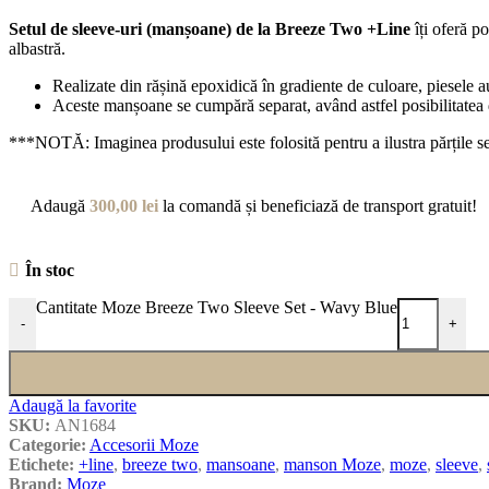
Setul de sleeve-uri (manșoane) de la Breeze Two +Line
îți oferă p
albastră.
Realizate din rășină epoxidică în gradiente de culoare, piesele 
Aceste manșoane se cumpără separat, având astfel posibilitatea
***NOTĂ: Imaginea produsului este folosită pentru a ilustra părțile se
Adaugă
300,00
lei
la comandă și beneficiază de transport gratuit!
În stoc
Cantitate Moze Breeze Two Sleeve Set - Wavy Blue
-
+
Adaugă la favorite
SKU:
AN1684
Categorie:
Accesorii Moze
Etichete:
+line
,
breeze two
,
mansoane
,
manson Moze
,
moze
,
sleeve
,
Brand:
Moze