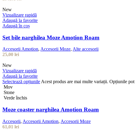
New
Vizualizare rapidă
Adaugă la favorite
Adaugă în coș
Set bile narghilea Moze Amotion Roam
Accesorii Amotion
,
Accesorii Moze
,
Alte accesorii
25,00
lei
New
Vizualizare rapidă
Adaugă la favorite
Selectează opțiunile
Acest produs are mai multe variații. Opțiunile pot 
Mov
Stone
Verde închis
Moze coaster narghilea Amotion Roam
Accesorii
,
Accesorii Amotion
,
Accesorii Moze
61,01
lei