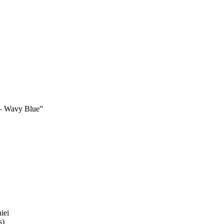
t – Wavy Blue”
iei
s)