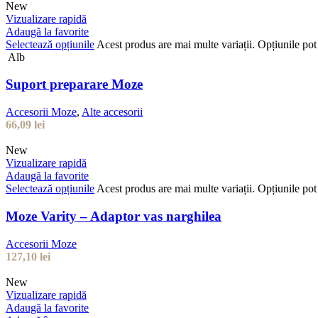
New
Vizualizare rapidă
Adaugă la favorite
Selectează opțiunile
Acest produs are mai multe variații. Opțiunile pot 
Alb
Suport preparare Moze
Accesorii Moze
,
Alte accesorii
66,09
lei
New
Vizualizare rapidă
Adaugă la favorite
Selectează opțiunile
Acest produs are mai multe variații. Opțiunile pot 
Moze Varity – Adaptor vas narghilea
Accesorii Moze
127,10
lei
New
Vizualizare rapidă
Adaugă la favorite