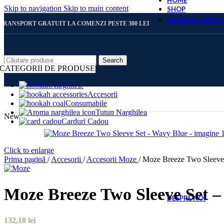
HOME
Skip to navigation
Skip to main content
SHOP
CARDURI CADOU
TRANSPORT GRATUIT LA COMENZI PESTE 300 LEI
CARD 
Search
CATEGORII DE PRODUSE
Narghilele
Accesorii
CARD 
Consumabile
Tutun Narghilea
New
Carduri Cadou
CARD 
Click to enlarge
Prima pagină
/
Accesorii
/
Accesorii Moze
/
Moze Breeze Two Sleeve
CARD 
Moze Breeze Two Sleeve Set 
DESPRE NOI
132,18
lei