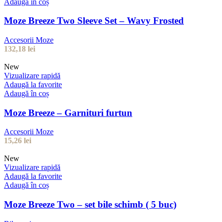
Adaugă în coș
Moze Breeze Two Sleeve Set – Wavy Frosted
Accesorii Moze
132,18
lei
New
Vizualizare rapidă
Adaugă la favorite
Adaugă în coș
Moze Breeze – Garnituri furtun
Accesorii Moze
15,26
lei
New
Vizualizare rapidă
Adaugă la favorite
Adaugă în coș
Moze Breeze Two – set bile schimb ( 5 buc)