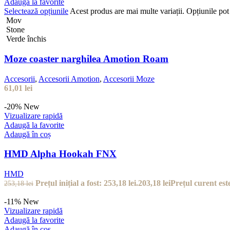
Adaugă la favorite
Selectează opțiunile
Acest produs are mai multe variații. Opțiunile pot 
Mov
Stone
Verde închis
Moze coaster narghilea Amotion Roam
Accesorii
,
Accesorii Amotion
,
Accesorii Moze
61,01
lei
-20%
New
Vizualizare rapidă
Adaugă la favorite
Adaugă în coș
HMD Alpha Hookah FNX
HMD
Prețul inițial a fost: 253,18 lei.
203,18
lei
Prețul curent este
253,18
lei
-11%
New
Vizualizare rapidă
Adaugă la favorite
Adaugă în coș