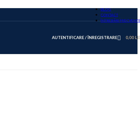
BLOG
CONTACT
ÎNTREBĂRI FRECVENT
AUTENTIFICARE / ÎNREGISTRARE
0,00
LE