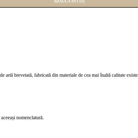
ADAUGĂ ÎN COȘ
rtă brevetată, fabricată din materiale de cea mai înaltă calitate existen
b aceeași nomenclatură.