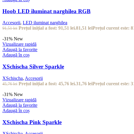
Hoob LED iluminat narghilea RGB
Accesorii
,
LED iluminat narghilea
Prețul inițial a fost: 91,51 lei.
81,51
lei
Prețul curent este: 81
91,51
lei
-31%
New
Vizualizare rapidă
Adaugă la favorite
Adaugă în coș
XSchischa Silver Sparkle
XSchischa
,
Accesorii
Prețul inițial a fost: 45,76 lei.
31,76
lei
Prețul curent este: 31
45,76
lei
-31%
New
Vizualizare rapidă
Adaugă la favorite
Adaugă în coș
XSchischa Pink Sparkle
XSchischa
,
Accesorii