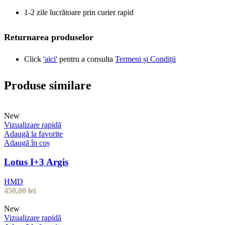
1-2 zile lucrătoare prin curier rapid
Returnarea produselor
Click
'aici'
pentru a consulta
Termeni și Condiții
Produse similare
New
Vizualizare rapidă
Adaugă la favorite
Adaugă în coș
Lotus I+3 Argis
HMD
450,00
lei
New
Vizualizare rapidă