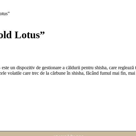
otus”
old Lotus”
e un dispozitiv de gestionare a căldurii pentru shisha, care reglează tr
ele volatile care trec de la cărbune în shisha, făcând fumul mai fin, mai