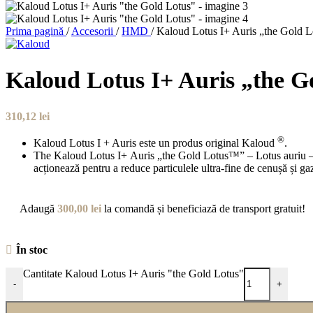
Prima pagină
/
Accesorii
/
HMD
/
Kaloud Lotus I+ Auris „the Gold L
Kaloud Lotus I+ Auris „the G
310,12
lei
®
Kaloud Lotus I + Auris este un produs original Kaloud
.
The Kaloud Lotus I+ Auris „the Gold Lotus™” – Lotus auriu – est
acționează pentru a reduce particulele ultra-fine de cenușă și gaz
Adaugă
300,00
lei
la comandă și beneficiază de transport gratuit!
În stoc
Cantitate Kaloud Lotus I+ Auris "the Gold Lotus"
-
+