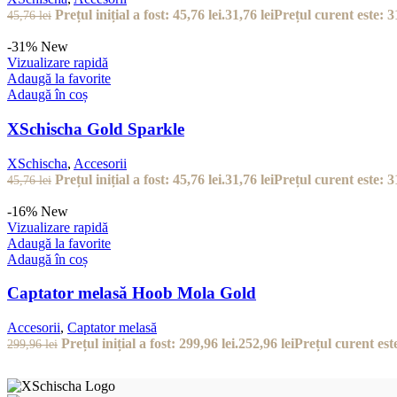
Prețul inițial a fost: 45,76 lei.
31,76
lei
Prețul curent este: 31
45,76
lei
-31%
New
Vizualizare rapidă
Adaugă la favorite
Adaugă în coș
XSchischa Gold Sparkle
XSchischa
,
Accesorii
Prețul inițial a fost: 45,76 lei.
31,76
lei
Prețul curent este: 31
45,76
lei
-16%
New
Vizualizare rapidă
Adaugă la favorite
Adaugă în coș
Captator melasă Hoob Mola Gold
Accesorii
,
Captator melasă
Prețul inițial a fost: 299,96 lei.
252,96
lei
Prețul curent este
299,96
lei