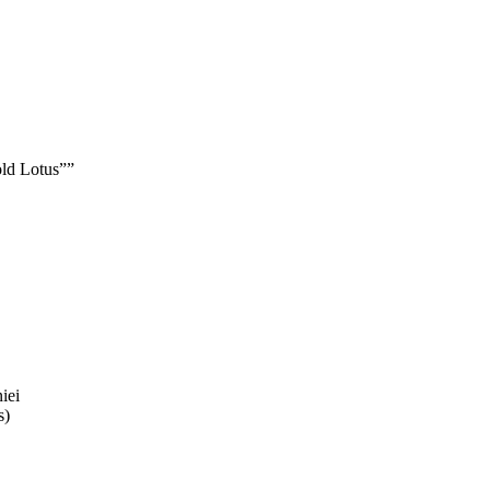
old Lotus””
iei
s)