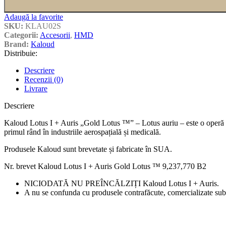
Adaugă la favorite
SKU:
KLAU02S
Categorii:
Accesorii
,
HMD
Brand:
Kaloud
Distribuie:
Descriere
Recenzii (0)
Livrare
Descriere
Kaloud Lotus I + Auris „Gold Lotus ™” – Lotus auriu – este o operă de a
primul rând în industriile aerospațială și medicală.
Produsele Kaloud sunt brevetate și fabricate în SUA.
Nr. brevet Kaloud Lotus I + Auris Gold Lotus ™ 9,237,770 B2
NICIODATĂ NU PREÎNCĂLZIȚI Kaloud Lotus I + Auris.
A nu se confunda cu produsele contrafăcute, comercializate su