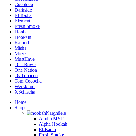
Cocoloco
Darkside
El-Badia
Element
Fresh Smoke
Hoob
Hookain
Kaloud
Misha
Moze
MustHave
Olla Bowls
One Nation
Os Tobacco
Tom Cococha
Werkbund
XSchischa
Home
Shop
Narghilele
Aladin MVP
Alpha Hookah
El-Badia
Fresh Smoke