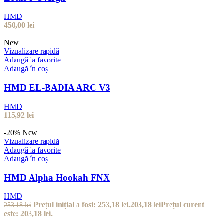
HMD
450,00
lei
New
Vizualizare rapidă
Adaugă la favorite
Adaugă în coș
HMD EL-BADIA ARC V3
HMD
115,92
lei
-20%
New
Vizualizare rapidă
Adaugă la favorite
Adaugă în coș
HMD Alpha Hookah FNX
HMD
Prețul inițial a fost: 253,18 lei.
203,18
lei
Prețul curent
253,18
lei
este: 203,18 lei.