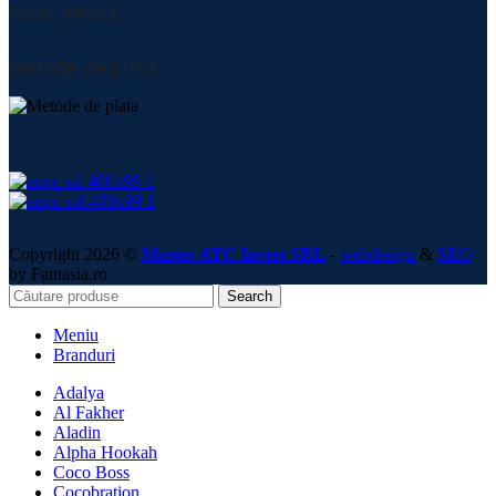
Social Media:
Metode de plată:
Copyright 2026 ©
Master ATC Invest SRL
-
webdesign
&
SEO
by Fantasia.ro
Search
Meniu
Branduri
Adalya
Al Fakher
Aladin
Alpha Hookah
Coco Boss
Cocobration