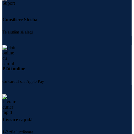
Consiliere Shisha
Te ajutăm să alegi
Plăți online
Cu cardul sau Apple Pay
Livrare rapidă
1-2 zile lucrătoare