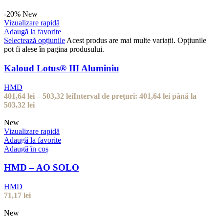
-20%
New
Vizualizare rapidă
Adaugă la favorite
Selectează opțiunile
Acest produs are mai multe variații. Opțiunile
pot fi alese în pagina produsului.
Kaloud Lotus® III Aluminiu
HMD
401,64
lei
–
503,32
lei
Interval de prețuri: 401,64 lei până la
503,32 lei
New
Vizualizare rapidă
Adaugă la favorite
Adaugă în coș
HMD – AO SOLO
HMD
71,17
lei
New