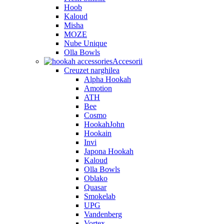
Hoob
Kaloud
Misha
MOZE
Nube Unique
Olla Bowls
Accesorii
Creuzet narghilea
Alpha Hookah
Amotion
ATH
Bee
Cosmo
HookahJohn
Hookain
Invi
Japona Hookah
Kaloud
Olla Bowls
Oblako
Quasar
Smokelab
UPG
Vandenberg
Vortex