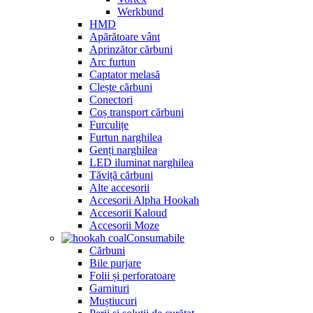
Werkbund
HMD
Apărătoare vânt
Aprinzător cărbuni
Arc furtun
Captator melasă
Clește cărbuni
Conectori
Coș transport cărbuni
Furculițe
Furtun narghilea
Genți narghilea
LED iluminat narghilea
Tăviță cărbuni
Alte accesorii
Accesorii Alpha Hookah
Accesorii Kaloud
Accesorii Moze
Consumabile
Cărbuni
Bile purjare
Folii și perforatoare
Garnituri
Muștiucuri