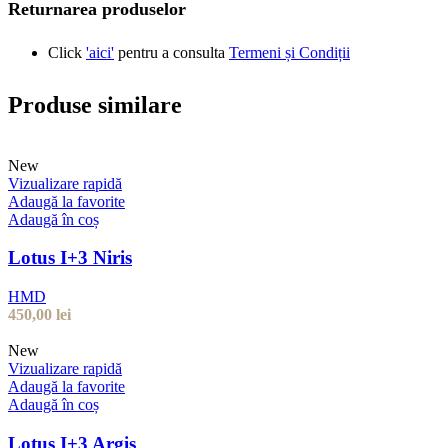
Returnarea produselor
Click
'aici'
pentru a consulta
Termeni și Condiții
Produse similare
New
Vizualizare rapidă
Adaugă la favorite
Adaugă în coș
Lotus I+3 Niris
HMD
450,00
lei
New
Vizualizare rapidă
Adaugă la favorite
Adaugă în coș
Lotus I+3 Argis