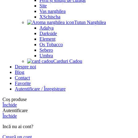
Perii și soluții de curățat
Site
Vas narghilea
XSchischa
Tutun Narghilea
Adalya
Darkside
Element
Os Tobacco
Sebero
Umbra
Carduri Cadou
Despre noi
Blog
Contact
Favorite
Autentificare / Înregistrare
Coș produse
Închide
Autentificare
Închide
Incă nu ai cont?
Crează un cont