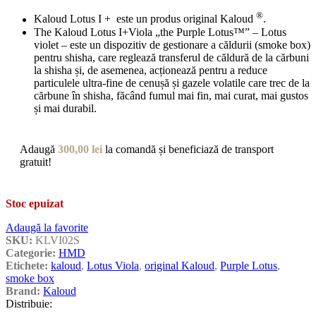
®
Kaloud Lotus I + este un produs original Kaloud
.
The Kaloud Lotus I+Viola „the Purple Lotus™” – Lotus
violet – este un dispozitiv de gestionare a căldurii (smoke box)
pentru shisha, care reglează transferul de căldură de la cărbuni
la shisha și, de asemenea, acționează pentru a reduce
particulele ultra-fine de cenușă și gazele volatile care trec de la
cărbune în shisha, făcând fumul mai fin, mai curat, mai gustos
și mai durabil.
Adaugă
300,00
lei
la comandă și beneficiază de transport
gratuit!
Stoc epuizat
Adaugă la favorite
SKU:
KLVI02S
Categorie:
HMD
Etichete:
kaloud
,
Lotus Viola
,
original Kaloud
,
Purple Lotus
,
smoke box
Brand:
Kaloud
Distribuie: