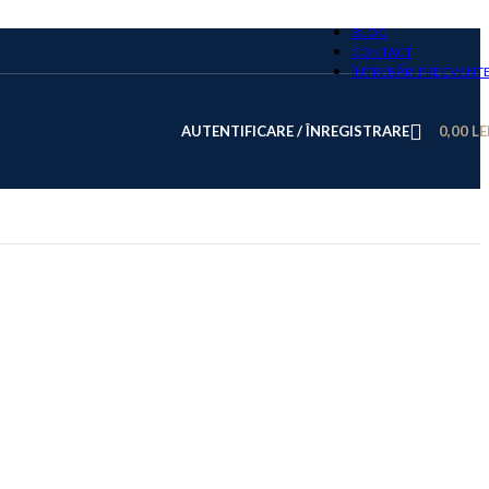
BLOG
CONTACT
ÎNTREBĂRI FRECVENT
AUTENTIFICARE / ÎNREGISTRARE
0,00
LE