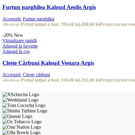
Furtun narghilea Kaloud Aeolis Argis
Accesorii
,
Furtun narghilea
Prețul inițial a fost: 706,68 lei.
498,68
lei
Prețul curent este
706,68
lei
-20%
New
Vizualizare rapidă
Adaugă la favorite
Adaugă în coș
Clește Cărbuni Kaloud Vestara Argis
Accesorii
,
Clește cărbuni
Prețul inițial a fost: 350,80 lei.
281,80
lei
Prețul curent este
350,80
lei