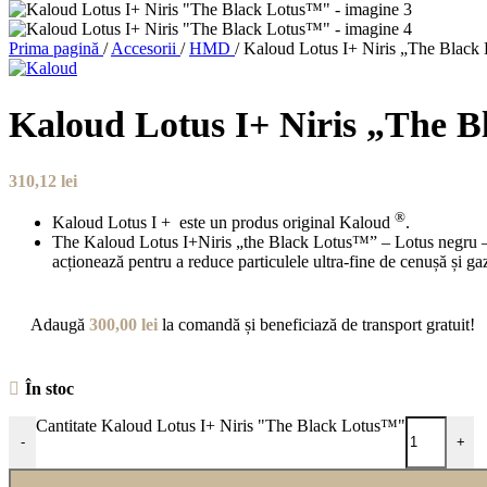
Prima pagină
/
Accesorii
/
HMD
/
Kaloud Lotus I+ Niris „The Black
Kaloud Lotus I+ Niris „The 
310,12
lei
®
Kaloud Lotus I + este un produs original Kaloud
.
The Kaloud Lotus I+Niris „the Black Lotus™” – Lotus negru – est
acționează pentru a reduce particulele ultra-fine de cenușă și gaz
Adaugă
300,00
lei
la comandă și beneficiază de transport gratuit!
În stoc
Cantitate Kaloud Lotus I+ Niris "The Black Lotus™"
-
+