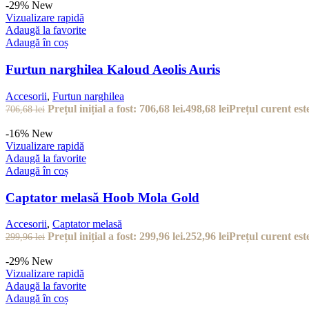
-29%
New
Vizualizare rapidă
Adaugă la favorite
Adaugă în coș
Furtun narghilea Kaloud Aeolis Auris
Accesorii
,
Furtun narghilea
Prețul inițial a fost: 706,68 lei.
498,68
lei
Prețul curent este
706,68
lei
-16%
New
Vizualizare rapidă
Adaugă la favorite
Adaugă în coș
Captator melasă Hoob Mola Gold
Accesorii
,
Captator melasă
Prețul inițial a fost: 299,96 lei.
252,96
lei
Prețul curent este
299,96
lei
-29%
New
Vizualizare rapidă
Adaugă la favorite
Adaugă în coș