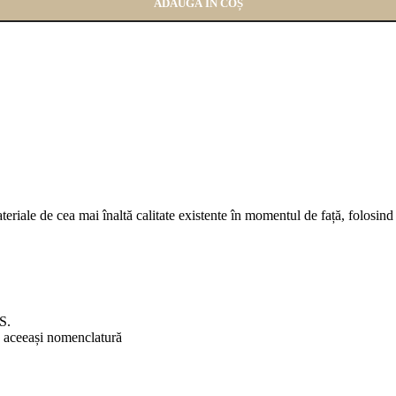
ADAUGĂ ÎN COȘ
eriale de cea mai înaltă calitate existente în momentul de față, folosind t
S.
b aceeași nomenclatură