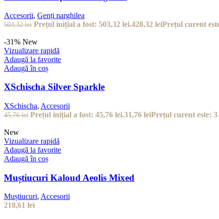
Accesorii
,
Genți narghilea
Prețul inițial a fost: 503,32 lei.
428,32
lei
Prețul curent este
503,32
lei
-31%
New
Vizualizare rapidă
Adaugă la favorite
Adaugă în coș
XSchischa Silver Sparkle
XSchischa
,
Accesorii
Prețul inițial a fost: 45,76 lei.
31,76
lei
Prețul curent este: 31
45,76
lei
New
Vizualizare rapidă
Adaugă la favorite
Adaugă în coș
Muștiucuri Kaloud Aeolis Mixed
Muștiucuri
,
Accesorii
218,61
lei