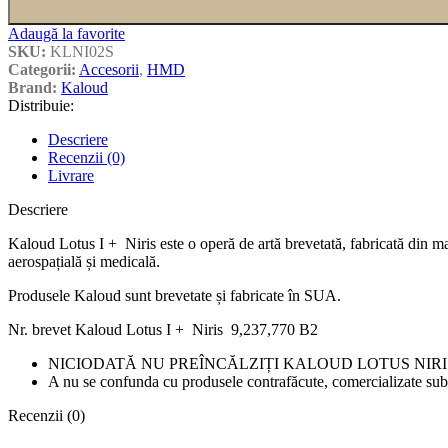
Adaugă la favorite
SKU:
KLNI02S
Categorii:
Accesorii
,
HMD
Brand:
Kaloud
Distribuie:
Descriere
Recenzii (0)
Livrare
Descriere
Kaloud Lotus I + Niris este o operă de artă brevetată, fabricată din mat
aerospațială și medicală.
Produsele Kaloud sunt brevetate și fabricate în SUA.
Nr. brevet Kaloud Lotus I + Niris 9,237,770 B2
NICIODATĂ NU PREÎNCĂLZIȚI KALOUD LOTUS NIRI
A nu se confunda cu produsele contrafăcute, comercializate su
Recenzii (0)