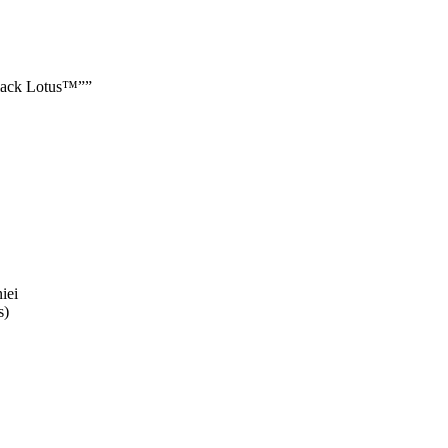
 Black Lotus™””
iei
s)