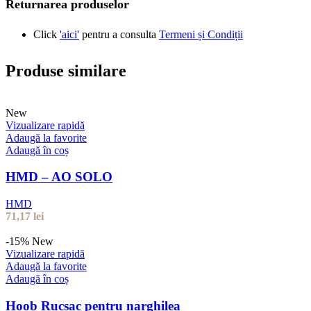
Returnarea produselor
Click
'aici'
pentru a consulta
Termeni și Condiții
Produse similare
New
Vizualizare rapidă
Adaugă la favorite
Adaugă în coș
HMD – AO SOLO
HMD
71,17
lei
-15%
New
Vizualizare rapidă
Adaugă la favorite
Adaugă în coș
Hoob Rucsac pentru narghilea