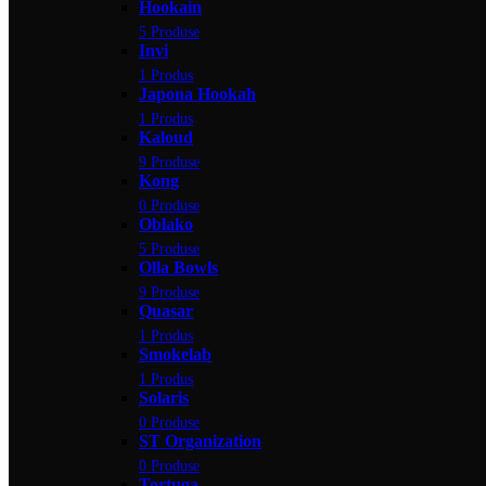
Hookain
5 Produse
Invi
1 Produs
Japona Hookah
1 Produs
Kaloud
9 Produse
Kong
0 Produse
Oblako
5 Produse
Olla Bowls
9 Produse
Quasar
1 Produs
Smokelab
1 Produs
Solaris
0 Produse
ST Organization
0 Produse
Tortuga