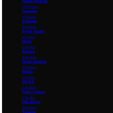
Alpha Hookah
15 Produse
Amotion
2 Produse
El-Badia
0 Produse
Fresh Smoke
1 Produs
Hoob
1 Produs
Kaloud
4 Produse
Make Hookah
0 Produse
Misha
1 Produs
MOZE
2 Produse
Nube Unique
1 Produs
Olla Bowls
0 Produse
Tempus