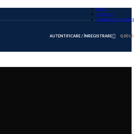
BLOG
CONTACT
ÎNTREBĂRI FRECVENT
AUTENTIFICARE / ÎNREGISTRARE
0,00
LE