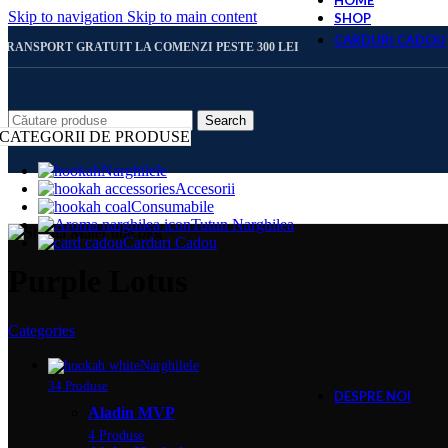
HOME
Skip to navigation
Skip to main content
SHOP
CARDURI CADOU
TRANSPORT GRATUIT LA COMENZI PESTE 300 LEI
CARD 
Search
CATEGORII DE PRODUSE
Narghilele
Accesorii
CARD 
Consumabile
Tutun Narghilea
Carduri Cadou
CARD 
Purple Lotus
Categories
CARD 
Narghilele
34 Produse
DESPRE NOI
Aladin MVP
4 Produse