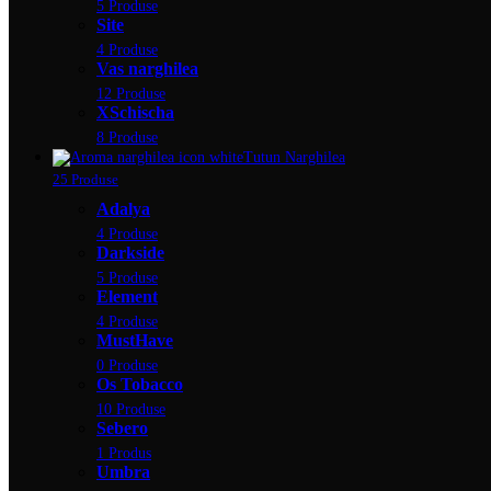
5 Produse
Site
4 Produse
Vas narghilea
12 Produse
XSchischa
8 Produse
Tutun Narghilea
25 Produse
Adalya
4 Produse
Darkside
5 Produse
Element
4 Produse
MustHave
0 Produse
Os Tobacco
10 Produse
Sebero
1 Produs
Umbra