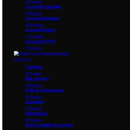
3 Produse
Accesorii Amotion
9 Produse
Accesorii Kaloud
10 Produse
Accesorii Moze
13 Produse
Accesorii MVP
9 Produse
Consumabile
46 Produse
Cărbuni
4 Produse
Bile purjare
3 Produse
Folii și perforatoare
0 Produse
Garnituri
2 Produse
Muștiucuri
8 Produse
Perii și soluții de curățat