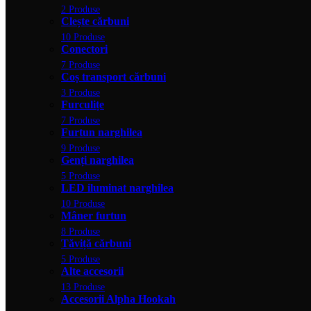
2 Produse
Clește cărbuni
10 Produse
Conectori
7 Produse
Coș transport cărbuni
3 Produse
Furculițe
7 Produse
Furtun narghilea
9 Produse
Genți narghilea
5 Produse
LED iluminat narghilea
10 Produse
Mâner furtun
8 Produse
Tăviță cărbuni
5 Produse
Alte accesorii
13 Produse
Accesorii Alpha Hookah