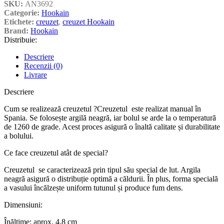
SKU:
AN3692
Categorie:
Hookain
Etichete:
creuzet
,
creuzet Hookain
Brand:
Hookain
Distribuie:
Descriere
Recenzii (0)
Livrare
Descriere
Cum se realizează creuzetul ?Creuzetul este realizat manual în
Spania. Se folosește argilă neagră, iar bolul se arde la o temperatură
de 1260 de grade. Acest proces asigură o înaltă calitate și durabilitate
a bolului.
Ce face creuzetul atât de special?
Creuzetul se caracterizează prin tipul său special de lut. Argila
neagră asigură o distribuție optimă a căldurii. În plus, forma specială
a vasului încălzește uniform tutunul și produce fum dens.
Dimensiuni:
Înălțime: aprox. 4,8 cm