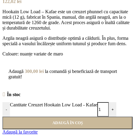
122,02
lei
Hookain Low Load – Kafae este un creuzet phunnel cu capacitate
mică (12 g), fabricat în Spania, manual, din argilă neagră, ars la o
temperatură de 1260 de grade. Acest proces asigură o înaltă calitate
și durabilitate creuzetului.
Argila neagră asigură o distribuție optimă a căldurii. În plus, forma
specială a vasului încălzește uniform tutunul și produce fum dens.
Culoare: nuanțe variate de maro
Adaugă
300,00
lei
la comandă și beneficiază de transport
gratuit!
În stoc
Cantitate Creuzet Hookain Low Load - Kafae
-
+
ADAUGĂ ÎN COȘ
Adaugă la favorite