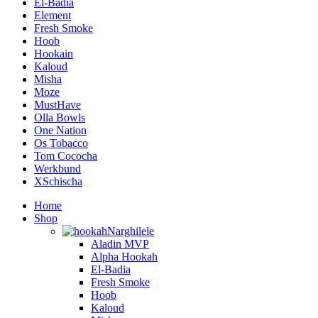
El-Badia
Element
Fresh Smoke
Hoob
Hookain
Kaloud
Misha
Moze
MustHave
Olla Bowls
One Nation
Os Tobacco
Tom Cococha
Werkbund
XSchischa
Home
Shop
Narghilele
Aladin MVP
Alpha Hookah
El-Badia
Fresh Smoke
Hoob
Kaloud