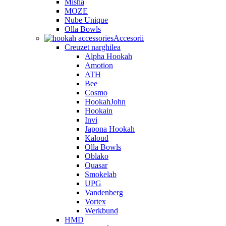
Misha
MOZE
Nube Unique
Olla Bowls
Accesorii
Creuzet narghilea
Alpha Hookah
Amotion
ATH
Bee
Cosmo
HookahJohn
Hookain
Invi
Japona Hookah
Kaloud
Olla Bowls
Oblako
Quasar
Smokelab
UPG
Vandenberg
Vortex
Werkbund
HMD