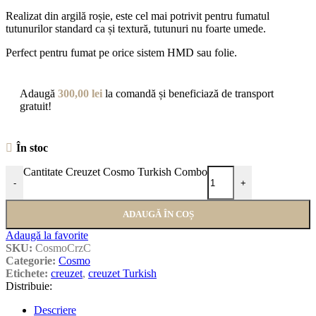
Realizat din argilă roșie, este cel mai potrivit pentru fumatul
tutunurilor standard ca și textură, tutunuri nu foarte umede.
Perfect pentru fumat pe orice sistem HMD sau folie.
Adaugă
300,00
lei
la comandă și beneficiază de transport
gratuit!
În stoc
Cantitate Creuzet Cosmo Turkish Combo
-
+
ADAUGĂ ÎN COȘ
Adaugă la favorite
SKU:
CosmoCrzC
Categorie:
Cosmo
Etichete:
creuzet
,
creuzet Turkish
Distribuie:
Descriere