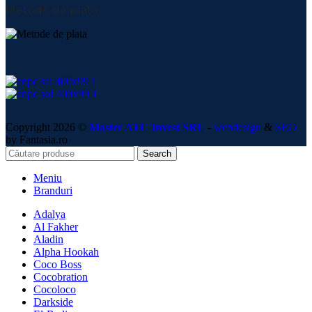
Metode de plată:
Copyright 2026 ©
Master ATC Invest SRL
-
webdesign
&
SEO
by Fantasia.ro
Search
Meniu
Branduri
Adalya
Al Fakher
Aladin
Alpha Hookah
Coco Boss
Cocobration
Cocoloco
Darkside