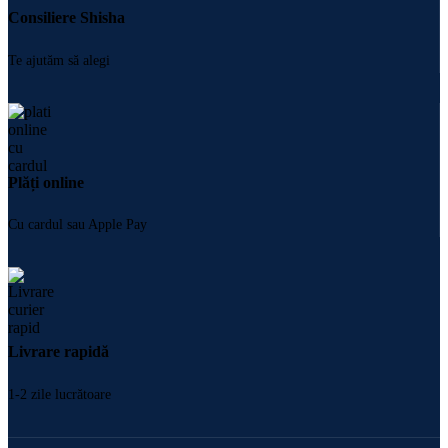
Consiliere Shisha
Te ajutăm să alegi
Plăți online
Cu cardul sau Apple Pay
Livrare rapidă
1-2 zile lucrătoare