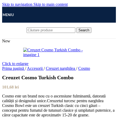
Skip to navigation
Skip to main content
MENIU
Search
New
Click to enlarge
Prima pagină
/
Accesorii
/
Creuzet narghilea
/
Cosmo
Creuzet Cosmo Turkish Combo
101,68
lei
Cosmo este un brand nou cu o ascensiune fulminantă, datorată
calității și designului unice.Creuzetul turcesc pentru narghilea
Cosmo Bowl este un creuzet Turkish clasic cu cinci găuri –
conceput pentru fumatul de tutunuri clasice și umpluturi puternice, a
căror capacitate este de aproximativ 15-20 de grame.