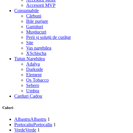
Accesorii MVP
Consumabile
Cărbuni
Bile purjare
Garnituri
Muștiucuri
Perii și soluții de curățat
Site
Vas narghilea
XSchischa
Tutun Narghilea
Adalya
Darkside
Element
Os Tobacco
Sebero
Umbra
Carduri Cadou
Culori
Albastru
Albastru
1
Portocaliu
Portocaliu
1
Verde
Verde
1