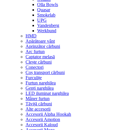
Olla Bowls
Quasar
Smokelab
UPG
Vandenberg
Werkbund
HMD
Apărătoare vânt
Aprinzător cărbuni
Arc furtun
Captator melasă
Clește cărbuni
Conectori
Coș transport cărbuni
Furculițe
Furtun narghilea
Genți narghilea
LED iluminat narghilea
Mâner furtun
Tăviță cărbuni
Alte accesorii
Accesorii Alpha Hookah
Accesorii Amotion
Accesorii Kaloud
Accesorii Moze