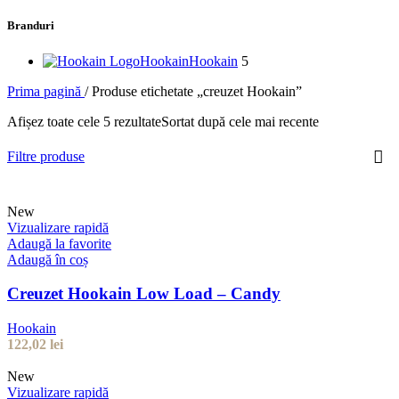
Branduri
Hookain
Hookain
5
Prima pagină
/
Produse etichetate „creuzet Hookain”
Afișez toate cele 5 rezultate
Sortat după cele mai recente
Filtre produse
New
Vizualizare rapidă
Adaugă la favorite
Adaugă în coș
Creuzet Hookain Low Load – Candy
Hookain
122,02
lei
New
Vizualizare rapidă