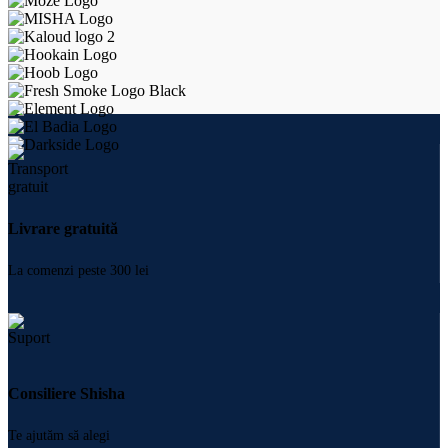
Livrare gratuită
La comenzi peste 300 lei
Consiliere Shisha
Te ajutăm să alegi