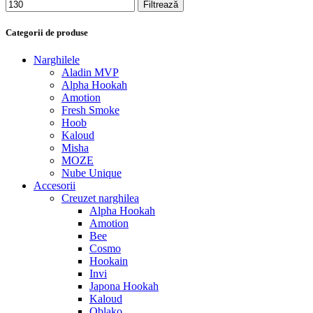
Filtrează
Categorii de produse
Narghilele
Aladin MVP
Alpha Hookah
Amotion
Fresh Smoke
Hoob
Kaloud
Misha
MOZE
Nube Unique
Accesorii
Creuzet narghilea
Alpha Hookah
Amotion
Bee
Cosmo
Hookain
Invi
Japona Hookah
Kaloud
Oblako