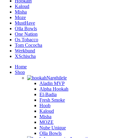
Hookain
Kaloud
Misha
Moze
MustHave
Olla Bowls
One Nation
Os Tobacco
Tom Cococha
Werkbund
XSchischa
Home
Shop
Narghilele
Aladin MVP
Alpha Hookah
El-Badia
Fresh Smoke
Hoob
Kaloud
Misha
MOZE
Nube Unique
Olla Bowls