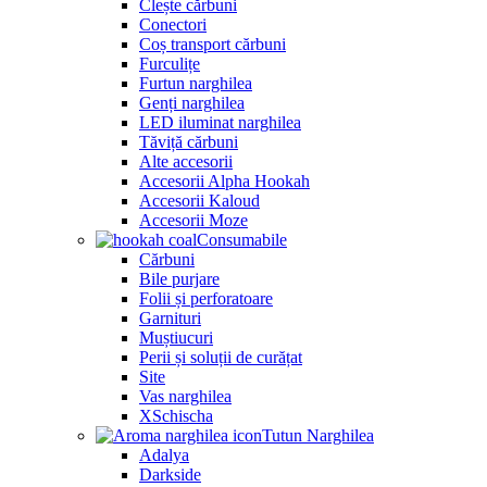
Clește cărbuni
Conectori
Coș transport cărbuni
Furculițe
Furtun narghilea
Genți narghilea
LED iluminat narghilea
Tăviță cărbuni
Alte accesorii
Accesorii Alpha Hookah
Accesorii Kaloud
Accesorii Moze
Consumabile
Cărbuni
Bile purjare
Folii și perforatoare
Garnituri
Muștiucuri
Perii și soluții de curățat
Site
Vas narghilea
XSchischa
Tutun Narghilea
Adalya
Darkside