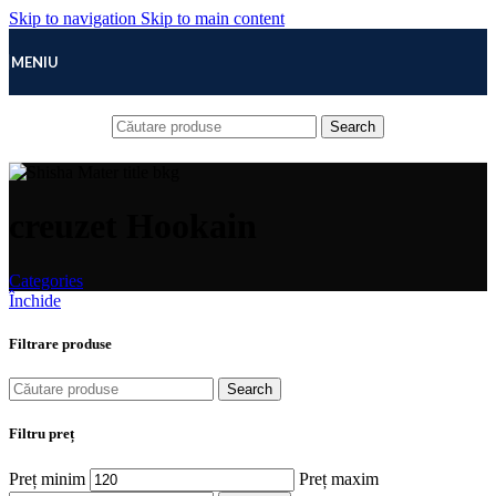
Skip to navigation
Skip to main content
MENIU
Search
creuzet Hookain
Categories
Închide
Filtrare produse
Search
Filtru preț
Preț minim
Preț maxim