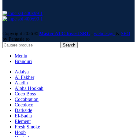
Copyright 2026 ©
Master ATC Invest SRL
-
webdesign
&
SEO
by Fantasia.ro
Search
Meniu
Branduri
Adalya
Al Fakher
Aladin
Alpha Hookah
Coco Boss
Cocobration
Cocoloco
Darkside
El-Badia
Element
Fresh Smoke
Hoob