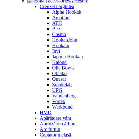
Accesorii
Creuzet narghilea
Alpha Hookah
Amotion
ATH
Bee
Cosmo
HookahJohn
Hookain
Invi
Japona Hookah
Kaloud
Olla Bowls
Oblako
Quasar
Smokelab
UPG
Vandenberg
Vortex
Werkbund
HMD
Apărătoare vânt
Aprinzător cărbuni
Arc furtun
Captator melasă