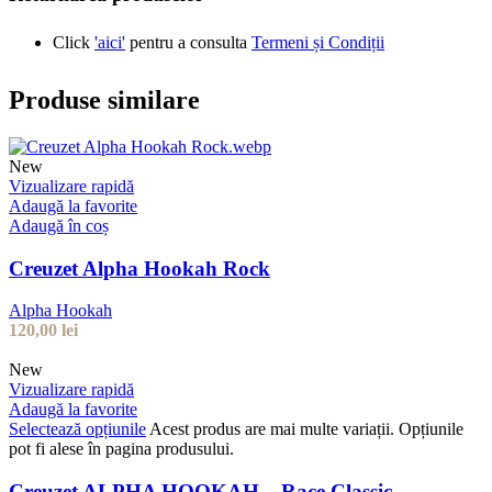
Click
'aici'
pentru a consulta
Termeni și Condiții
Produse similare
New
Vizualizare rapidă
Adaugă la favorite
Adaugă în coș
Creuzet Alpha Hookah Rock
Alpha Hookah
120,00
lei
New
Vizualizare rapidă
Adaugă la favorite
Selectează opțiunile
Acest produs are mai multe variații. Opțiunile
pot fi alese în pagina produsului.
Creuzet ALPHA HOOKAH – Race Classic