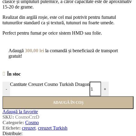
clasice și umpluturi puternice, a căror capacitate este de aproximativ
15-20 de grame.
Realizat din argilă roșie, este cel mai potrivit pentru fumatul
tutunurilor standard ca și textură, tutunuri nu foarte umede.
Perfect pentru fumat pe orice sistem HMD sau folie.
Adaugă
300,00
lei
la comandă și beneficiază de transport
gratuit!
În stoc
Cantitate Creuzet Cosmo Turkish Dragon
-
+
ADAUGĂ ÎN COȘ
Adaugă la favorite
SKU:
CosmoCrzD
Categorie:
Cosmo
Etichete:
creuzet
,
creuzet Turkish
Distribuie: