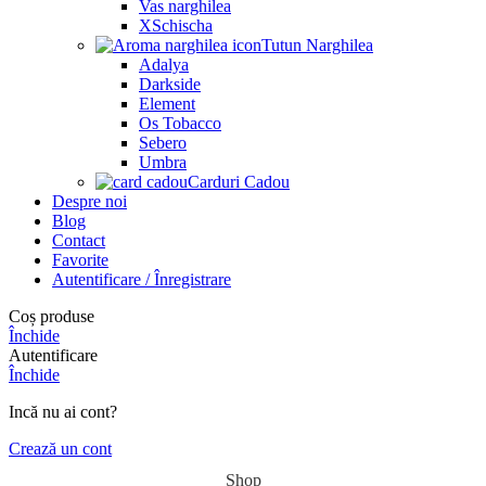
Vas narghilea
XSchischa
Tutun Narghilea
Adalya
Darkside
Element
Os Tobacco
Sebero
Umbra
Carduri Cadou
Despre noi
Blog
Contact
Favorite
Autentificare / Înregistrare
Coș produse
Închide
Autentificare
Închide
Incă nu ai cont?
Crează un cont
Shop