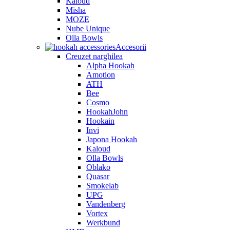
Kaloud
Misha
MOZE
Nube Unique
Olla Bowls
Accesorii
Creuzet narghilea
Alpha Hookah
Amotion
ATH
Bee
Cosmo
HookahJohn
Hookain
Invi
Japona Hookah
Kaloud
Olla Bowls
Oblako
Quasar
Smokelab
UPG
Vandenberg
Vortex
Werkbund