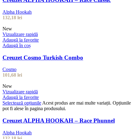
Alpha Hookah
132,18
lei
New
Vizualizare rapidă
Adaugă la favorite
Adaugă în coș
Creuzet Cosmo Turkish Combo
Cosmo
101,68
lei
New
Vizualizare rapidă
Adaugă la favorite
Selectează opțiunile
Acest produs are mai multe variații. Opțiunile
pot fi alese în pagina produsului.
Creuzet ALPHA HOOKAH – Race Phunnel
Alpha Hookah
132,18
lei