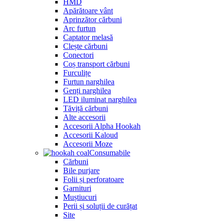
HMD
Apărătoare vânt
Aprinzător cărbuni
Arc furtun
Captator melasă
Clește cărbuni
Conectori
Coș transport cărbuni
Furculițe
Furtun narghilea
Genți narghilea
LED iluminat narghilea
Tăviță cărbuni
Alte accesorii
Accesorii Alpha Hookah
Accesorii Kaloud
Accesorii Moze
Consumabile
Cărbuni
Bile purjare
Folii și perforatoare
Garnituri
Muștiucuri
Perii și soluții de curățat
Site