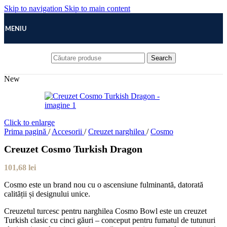
Skip to navigation
Skip to main content
MENIU
Search
New
Click to enlarge
Prima pagină
/
Accesorii
/
Creuzet narghilea
/
Cosmo
Creuzet Cosmo Turkish Dragon
101,68
lei
Cosmo este un brand nou cu o ascensiune fulminantă, datorată
calității și designului unice.
Creuzetul turcesc pentru narghilea Cosmo Bowl este un creuzet
Turkish clasic cu cinci găuri – conceput pentru fumatul de tutunuri