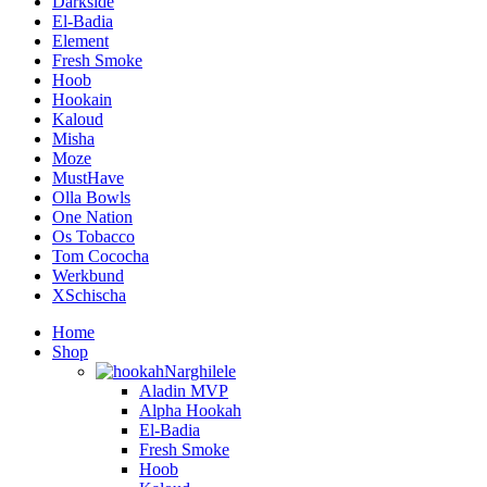
Darkside
El-Badia
Element
Fresh Smoke
Hoob
Hookain
Kaloud
Misha
Moze
MustHave
Olla Bowls
One Nation
Os Tobacco
Tom Cococha
Werkbund
XSchischa
Home
Shop
Narghilele
Aladin MVP
Alpha Hookah
El-Badia
Fresh Smoke
Hoob