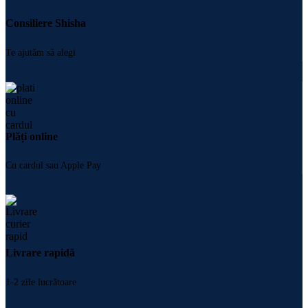
Consiliere Shisha
Te ajutăm să alegi
Plăți online
Cu cardul sau Apple Pay
Livrare rapidă
1-2 zile lucrătoare