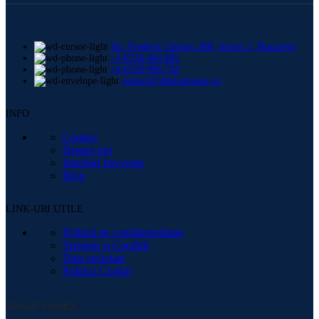
Str. Frederic Chopin 30B, Sector 2, București
+4 0724 664 885
+4 0729 998 728
contact@shishamaster.ro
INFO
Contact
Despre noi
Intrebări frecvente
Blog
LINK-URI UTILE
Politică de confidențialitate
Termeni și Condiții
Date societate
Politica Cookie
Social Media: