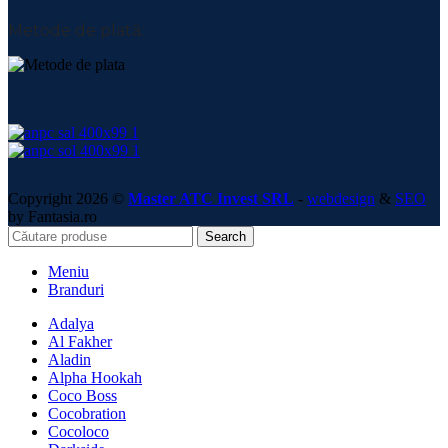
Metode de plată:
Copyright 2026 ©
Master ATC Invest SRL
-
webdesign
&
SEO
by Fantasia.ro
Search
Meniu
Branduri
Adalya
Al Fakher
Aladin
Alpha Hookah
Coco Boss
Cocobration
Cocoloco